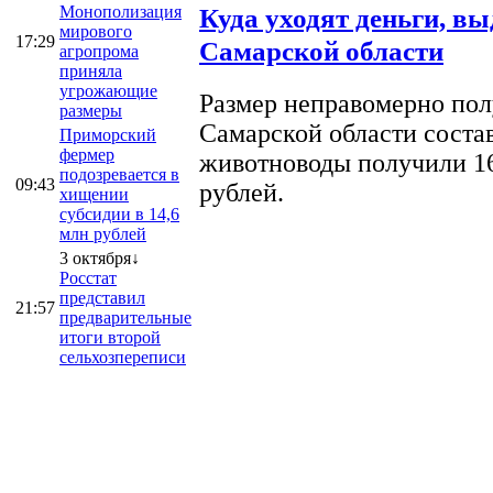
Монополизация
Куда уходят деньги, в
мирового
17:29
Самарской области
агропрома
приняла
угрожающие
Размер неправомерно полу
размеры
Самарской области соста
Приморский
фермер
животноводы получили 16
подозревается в
09:43
рублей.
хищении
субсидии в 14,6
млн рублей
3 октября↓
Росстат
представил
21:57
предварительные
итоги второй
сельхозпереписи