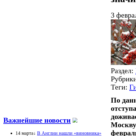
3 февра
Раздел:
Рубрик
Теги:
Г
По дан
отступ
доживае
Важнейшие новости
Москву 
февраля
14 марта↓
В Англии нашли «виновника»