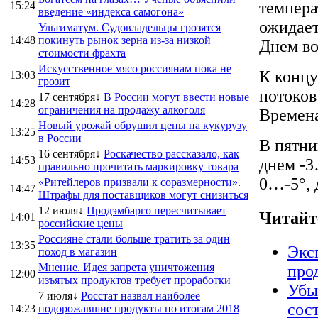
темпера
15:24
введение «индекса самогона»
ожидает
Ультиматум. Судовладельцы грозятся
14:48
покинуть рынок зерна из-за низкой
Днем во
стоимости фрахта
Искусственное мясо россиянам пока не
К концу
13:03
грозит
потоков
17 сентября↓
В России могут ввести новые
14:28
ограничения на продажу алкоголя
Времена
Новый урожай обрушил цены на кукурузу
13:25
в России
В пятни
16 сентября↓
Роскачество рассказало, как
14:53
днем -3
правильно прочитать маркировку товара
0…-5°, 
«Ритейлеров призвали к соразмерности».
14:47
Штрафы для поставщиков могут снизиться
12 июля↓
Продэмбарго пересчитывает
Читайт
14:01
российские цены
Россияне стали больше тратить за один
13:35
Экс
поход в магазин
Мнение. Идея запрета уничтожения
про
12:00
изъятых продуктов требует проработки
Убы
7 июля↓
Росстат назвал наиболее
сос
14:23
подорожавшие продукты по итогам 2018