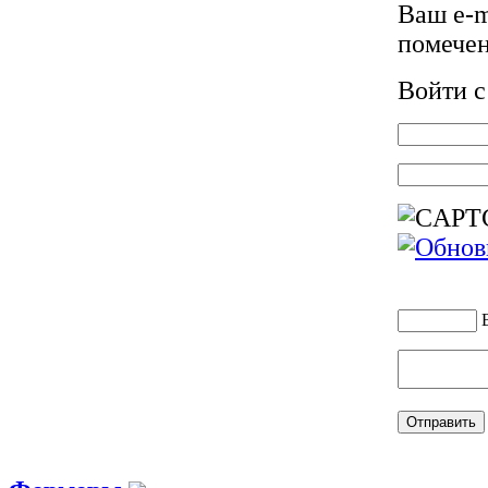
Ваш e-m
помече
Войти 