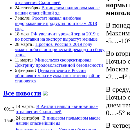
отравления Скрипалей
нормы 
24 сентября↓
В пищевом пальмовом масле
многоле
нашли опаснейший яд
7 июля↓
Росстат назвал наиболее
подорожавшие продукты по итогам 2018
В понед
года
Максима
18 мая↓
РФ увеличит урожай зерна 2019 г,
но поставки на экспорт вырастут меньше
-5…-10°
28 марта↓
Прогноз. Россия в 2019 году
может побить исторический рекорд по сбору
Во втор
зерна
11 марта↓
Минсельхоз скорректировал
Ночью с
Доктрину продовольственной безопасности
Москве 
6 февраля↓
Цены на зерно в России
обновляют максимумы, но катастрофой не
-2…-4° 
становятся
В среду
Все новости
Ночью о
днем те
14 марта↓
В Англии нашли «виновника»
00:13
отравления Скрипалей
0…-5° в
24 сентября↓
В пищевом пальмовом масле
15:49
нашли опаснейший яд
В четве
Богатеем на глазах… Ученые объяснили