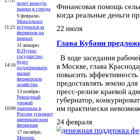
17:57
хочет вернуть
Финансовая помощь сельс
рынки в города
когда реальные деньги п
9 февраля↓
Минсельхоз
22 июля
11:21
вступился за
фермеров на
рынках
Глава Кубани предложи
31 января↓
В.Путин:
государство
В ходе заседания рабоче
будет
14:16
в Москве, глава Краснод
поддерживать
малые
повысить эффективность 
фермерские
предоставлять землю для 
хозяйства
пресс-релизе краевой ад
13 ноября↓
Рекордный
губернатор, конкурироват
урожай
им практически невозможно
10:09
пшеницы в
России угрожает
американским
24 февраля
фермерам
17 октября↓
Мнение.