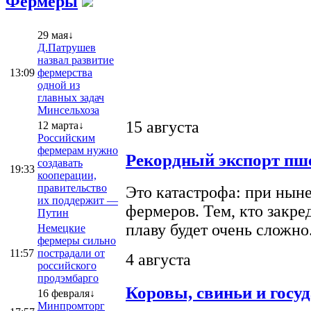
Фермеры
29 мая↓
Д.Патрушев
назвал развитие
13:09
фермерства
одной из
главных задач
Минсельхоза
15 августа
12 марта↓
Российским
фермерам нужно
Рекордный экспорт пше
создавать
19:33
кооперации,
правительство
Это катастрофа: при ныне
их поддержит —
фермеров. Тем, кто закре
Путин
плаву будет очень сложно
Немецкие
фермеры сильно
11:57
пострадали от
4 августа
российского
продэмбарго
Коровы, свиньи и госу
16 февраля↓
Минпромторг