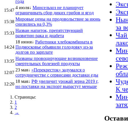
года
Экс
4 июля↓
Минсельхоз не планирует
15:47
Экс
ограничивать сбор диких грибов и ягод
Нын
Мировые цены на продовольствие за июнь
15:38
снизились на 0,3%
за 
Назван напиток, препятствующий
15:33
Чай
развитию рака и диабета
лак
18 июня↓
Работники хлебокомбината в
14:24
Подмосковье объявили голодовку из-за
Мин
долгов по зарплате
сев
Названы провоцирующие возникновение
13:35
смертельных болезней продукты
Реж
23 мая↓
«Перекресток» задумался о
12:07
обл
сотрудничестве с сервисами доставки еды
Чуд
18 мая↓
РФ увеличит урожай зерна 2019 г,
12:20
но поставки на экспорт вырастут меньше
К ч
Мин
Страницы:
1
зат
2
→
Остави