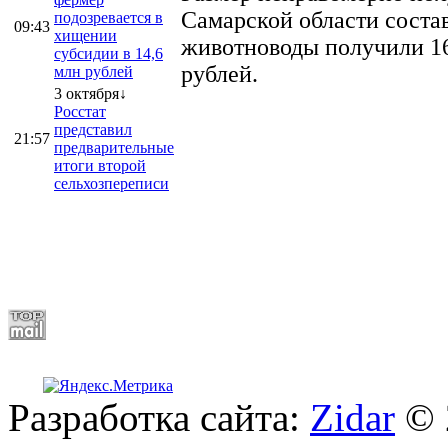
Самарской области соста
подозревается в
09:43
хищении
животноводы получили 16
субсидии в 14,6
рублей.
млн рублей
3 октября↓
Росстат
представил
21:57
предварительные
итоги второй
сельхозпереписи
Разработка сайта:
Zidar
© 