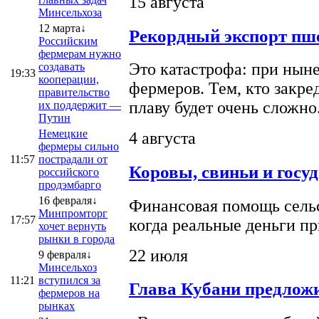
15 августа
Минсельхоза
12 марта↓
Рекордный экспорт пше
Российским
фермерам нужно
Это катастрофа: при ныне
создавать
19:33
кооперации,
фермеров. Тем, кто закре
правительство
плаву будет очень сложно
их поддержит —
Путин
Немецкие
4 августа
фермеры сильно
11:57
пострадали от
Коровы, свиньи и госу
российского
продэмбарго
16 февраля↓
Финансовая помощь сельс
Минпромторг
17:57
когда реальные деньги п
хочет вернуть
рынки в города
22 июля
9 февраля↓
Минсельхоз
11:21
вступился за
Глава Кубани предложи
фермеров на
рынках