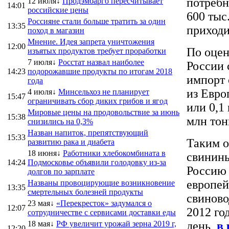
потребн
12 июля↓
Продэмбарго пересчитывает
14:01
российские цены
600 тыс
Россияне стали больше тратить за один
13:35
приходи
поход в магазин
Мнение. Идея запрета уничтожения
12:00
По оцен
изъятых продуктов требует проработки
7 июля↓
Росстат назвал наиболее
России 
14:23
подорожавшие продукты по итогам 2018
импорт 
года
из Евро
4 июля↓
Минсельхоз не планирует
15:47
ограничивать сбор диких грибов и ягод
или 0,1
Мировые цены на продовольствие за июнь
15:38
млн тон
снизились на 0,3%
Назван напиток, препятствующий
15:33
Таким о
развитию рака и диабета
18 июня↓
Работники хлебокомбината в
свинины
14:24
Подмосковье объявили голодовку из-за
Россию 
долгов по зарплате
европей
Названы провоцирующие возникновение
13:35
смертельных болезней продукты
свиново
23 мая↓
«Перекресток» задумался о
12:07
2012 го
сотрудничестве с сервисами доставки еды
18 мая↓
РФ увеличит урожай зерна 2019 г,
день,
в 
12:20