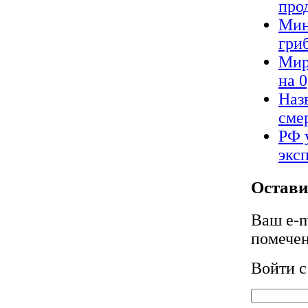
про
Мин
гриб
Мир
на 
Наз
сме
РФ 
экс
Остави
Ваш e-m
помече
Войти 