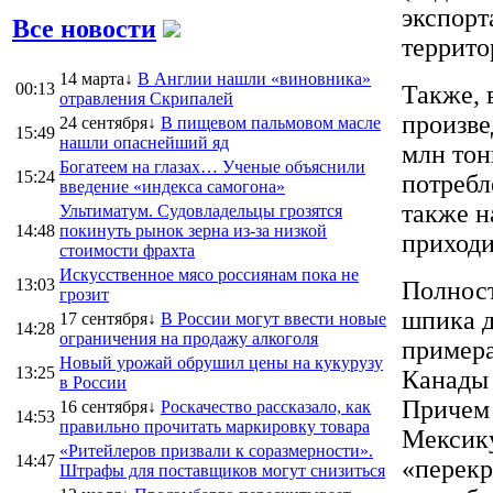
экспорт
Все новости
террито
14 марта↓
В Англии нашли «виновника»
00:13
Также, 
отравления Скрипалей
произве
24 сентября↓
В пищевом пальмовом масле
15:49
нашли опаснейший яд
млн тон
Богатеем на глазах… Ученые объяснили
15:24
потребл
введение «индекса самогона»
также н
Ультиматум. Судовладельцы грозятся
14:48
покинуть рынок зерна из-за низкой
приходи
стоимости фрахта
Искусственное мясо россиянам пока не
13:03
Полност
грозит
шпика д
17 сентября↓
В России могут ввести новые
14:28
ограничения на продажу алкоголя
примера
Новый урожай обрушил цены на кукурузу
13:25
Канады 
в России
Причем 
16 сентября↓
Роскачество рассказало, как
14:53
правильно прочитать маркировку товара
Мексику
«Ритейлеров призвали к соразмерности».
14:47
«перекр
Штрафы для поставщиков могут снизиться