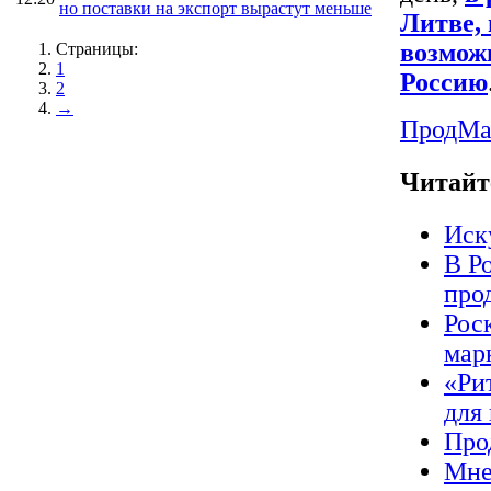
но поставки на экспорт вырастут меньше
Литве,
возмож
Страницы:
1
Россию
2
→
ПродMa
Читайт
Иск
В Р
про
Рос
мар
«Ри
для
Про
Мне