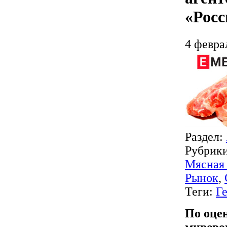
«Росс
4 февра
Раздел:
Рубрик
Мясная
Рынок
,
Теги:
Г
По оце
мирово