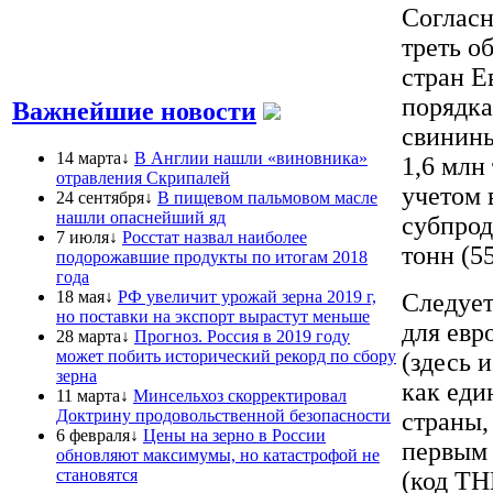
Соглас
треть о
стран Е
порядка
Важнейшие новости
свинины
14 марта↓
В Англии нашли «виновника»
1,6 млн
отравления Скрипалей
учетом 
24 сентября↓
В пищевом пальмовом масле
нашли опаснейший яд
субпрод
7 июля↓
Росстат назвал наиболее
тонн (5
подорожавшие продукты по итогам 2018
года
18 мая↓
РФ увеличит урожай зерна 2019 г,
Следует
но поставки на экспорт вырастут меньше
для евр
28 марта↓
Прогноз. Россия в 2019 году
может побить исторический рекорд по сбору
(здесь 
зерна
как еди
11 марта↓
Минсельхоз скорректировал
Доктрину продовольственной безопасности
страны,
6 февраля↓
Цены на зерно в России
первым 
обновляют максимумы, но катастрофой не
становятся
(код ТН