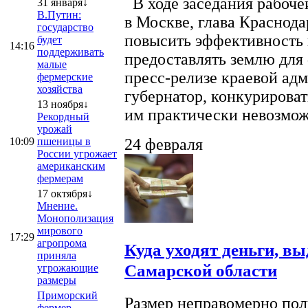
В ходе заседания рабоче
31 января↓
В.Путин:
в Москве, глава Краснод
государство
повысить эффективность 
будет
14:16
поддерживать
предоставлять землю для 
малые
пресс-релизе краевой ад
фермерские
хозяйства
губернатор, конкурироват
13 ноября↓
им практически невозможно
Рекордный
урожай
10:09
пшеницы в
24 февраля
России угрожает
американским
фермерам
17 октября↓
Мнение.
Монополизация
мирового
17:29
агропрома
Куда уходят деньги, в
приняла
Самарской области
угрожающие
размеры
Приморский
Размер неправомерно полу
фермер