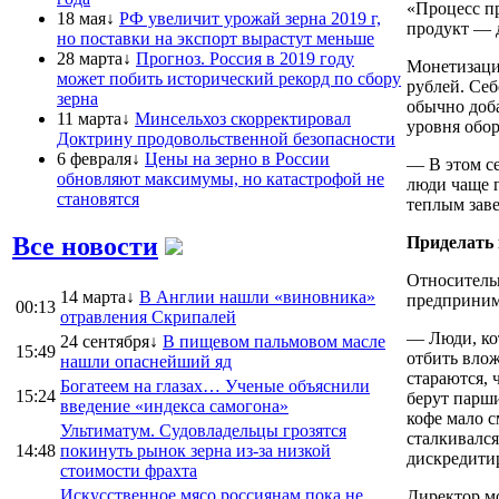
«Процесс пр
18 мая↓
РФ увеличит урожай зерна 2019 г,
продукт — д
но поставки на экспорт вырастут меньше
28 марта↓
Прогноз. Россия в 2019 году
Монетизация
может побить исторический рекорд по сбору
рублей. Себ
зерна
обычно доба
11 марта↓
Минсельхоз скорректировал
уровня обор
Доктрину продовольственной безопасности
6 февраля↓
Цены на зерно в России
— В этом с
обновляют максимумы, но катастрофой не
люди чаще г
становятся
теплым заве
Все новости
Приделать 
Относитель
14 марта↓
В Англии нашли «виновника»
предпринима
00:13
отравления Скрипалей
— Люди, кот
24 сентября↓
В пищевом пальмовом масле
15:49
отбить вло
нашли опаснейший яд
стараются,
Богатеем на глазах… Ученые объяснили
15:24
берут парши
введение «индекса самогона»
кофе мало с
Ультиматум. Судовладельцы грозятся
сталкивался
14:48
покинуть рынок зерна из-за низкой
дискредитир
стоимости фрахта
Искусственное мясо россиянам пока не
Директор мо