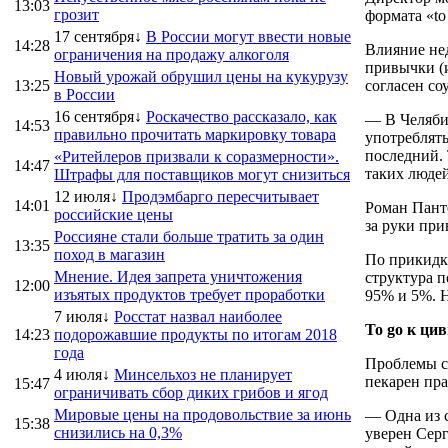
13:03
грозит
формата «to
17 сентября↓
В России могут ввести новые
14:28
Влияние нед
ограничения на продажу алкоголя
привычки (и
Новый урожай обрушил цены на кукурузу
13:25
согласен с
в России
16 сентября↓
Роскачество рассказало, как
— В Челябин
14:53
правильно прочитать маркировку товара
употреблять
последний. 
«Ритейлеров призвали к соразмерности».
14:47
таких людей
Штрафы для поставщиков могут снизиться
12 июля↓
Продэмбарго пересчитывает
14:01
Роман Панте
российские цены
за руки при
Россияне стали больше тратить за один
13:35
поход в магазин
По прикидк
Мнение. Идея запрета уничтожения
структура 
12:00
изъятых продуктов требует проработки
95% и 5%. Н
7 июля↓
Росстат назвал наиболее
To go к ци
14:23
подорожавшие продукты по итогам 2018
года
Проблемы с
4 июля↓
Минсельхоз не планирует
пекарен пра
15:47
ограничивать сбор диких грибов и ягод
Мировые цены на продовольствие за июнь
— Одна из 
15:38
снизились на 0,3%
уверен Серг