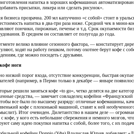
иготовления напитка в хороших кофемашинах автоматизирован на
обавить присыпки, ликера или сделать рисунок».
 бизнеса прозрачна. 200 мл капуччино «с собой» стоит в уральс
естоимость напитка в два-три раза ниже. Средний чек в мини-к
вляют пончики, пирожные, печенье и т.д. Срок окупаемости би
удования. В среднем он составляет от полугода до года.
егменте велико влияние сезонного фактора, — констатирует ди
уляют, ходят на работу пешком, потому охотнее берут кофе с с
дениям, где можно посидеть с друзьями.
кофе ноги
но низкий порог входа, отсутствие конкуренции, быстрая окуп
телей (например, в Перми только в декабре — январе появилось
орые решили заняться кофе «to go», четко делятся на две категори
женные средства, — замечает совладелец кофейни «Французский
 чтобы все было по высшему разряду: отличные кофемашины, ка
венький кофе с плохонькой машиной, ставят к ней необученного
мыслит). Итог очевиден. Дилетантство в нашем деле — огромная 
 с кофе, у кого есть небольшие сбережения и немного мозгов, ч
уют саму идею покупки напитка с собой, более того, с их подачи
бильной кофейни Doppio (Уфа) Владислав Юлуев добавляет: «Лю