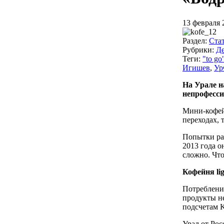
13 февраля 
Раздел:
Ста
Рубрики:
Д
Теги:
"to go
Игишев
,
У
На Урале н
непрофесси
Мини-кофейн
переходах, 
Попытки ра
2013 года о
сложно. Что
Кофейня lig
Потребление
продукты не
подсчетам K
Урал от Рос