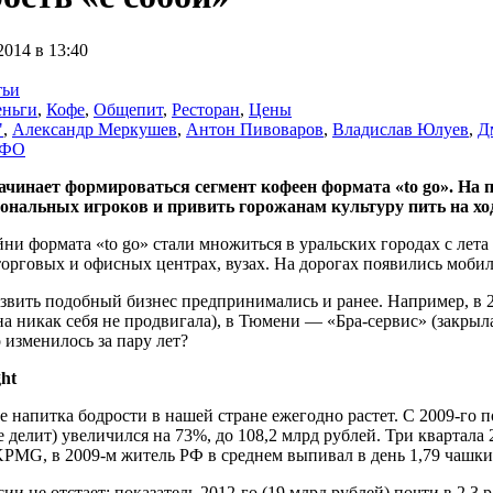
2014 в 13:40
тьи
еньги
,
Кофе
,
Общепит
,
Ресторан
,
Цены
"
,
Александр Меркушев
,
Антон Пивоваров
,
Владислав Юлуев
,
Д
рФО
ачинает формироваться сегмент кофеен формата «to go». На п
ональных игроков и привить горожанам культуру пить на хо
и формата «to go» стали множиться в уральских городах с лета
торговых и офисных центрах, вузах. На дорогах появились моб
звить подобный бизнес предпринимались и ранее. Например, в 2
на никак себя не продвигала), в Тюмени — «Бра-сервис» (закры
 изменилось за пару лет?
ht
 напитка бодрости в нашей стране ежегодно растет. С 2009-го п
 делит) увеличился на 73%, до 108,2 млрд рублей. Три квартала
PMG, в 2009-м житель РФ в среднем выпивал в день 1,79 чашки 
сии не отстает: показатель 2012-го (19 млрд рублей) почти в 2,3