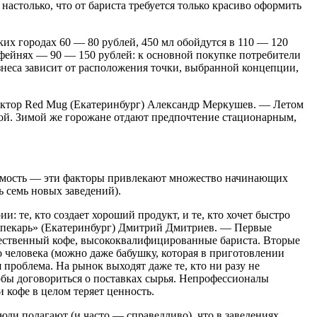
столько, что от бариста требуется только красиво оформить
ких городах 60 — 80 рублей, 450 мл обойдутся в 110 — 120
офейнях — 90 — 150 рублей: к основной покупке потребители
знеса зависит от расположения точки, выбранной концепции,
ректор Red Mug (Екатеринбург) Александр Меркушев. — Летом
обой. Зимой же горожане отдают предпочтение стационарным,
аемость — эти факторы привлекают множество начинающих
 семь новых заведений).
и: те, кто создает хороший продукт, и те, кто хочет быстро
 пекарь» (Екатеринбург) Дмитрий Дмитриев. — Первые
чественный кофе, высококвалифицированные бариста. Вторые
 человека (можно даже бабушку, которая в приготовлении
проблема. На рынок выходят даже те, кто ни разу не
тобы договориться о поставках сырья. Непрофессионалы
 кофе в целом теряет ценность.
ди полагают (и часто — справедливо), что в заведениях