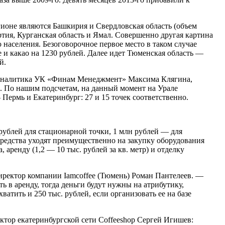
ионе являются Башкирия и Свердловская область (объем
ртия, Курганская область и Ямал. Совершенно другая картина
 населения. Безоговорочное первое место в таком случае
 и какао на 1230 рублей. Далее идет Тюменская область —
й.
м аналитика УК «Финам Менеджмент» Максима Клягина,
%. По нашим подсчетам, на данный момент на Урале
ермь и Екатеринбург: 27 и 15 точек соответственно.
рублей для стационарной точки, 1 млн рублей — для
Средства уходят преимущественно на закупку оборудования
 аренду (1,2 — 10 тыс. рублей за кв. метр) и отделку
иректор компании Iamcoffee (Тюмень) Роман Пантелеев. —
ть в аренду, тогда деньги будут нужны на атрибутику,
тить и 250 тыс. рублей, если организовать ее на базе
ктор екатеринбургской сети Coffeeshop Сергей Игишев: