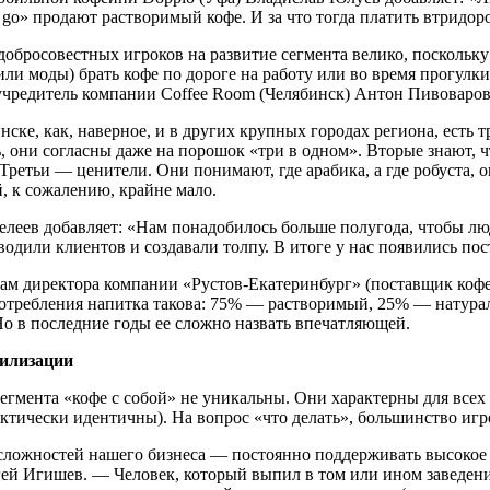
 go» продают растворимый кофе. И за что тогда платить втридоро
обросовестных игроков на развитие сегмента велико, поскольку
ли моды) брать кофе по дороге на работу или во время прогулки
оучредитель компании Coffee Room (Челябинск) Антон Пивоваров
ске, как, наверное, и в других крупных городах региона, есть 
, они согласны даже на порошок «три в одном». Вторые знают, 
Третьи — ценители. Они понимают, где арабика, а где робуста,
, к сожалению, крайне мало.
леев добавляет: «Нам понадобилось больше полугода, чтобы люд
водили клиентов и создавали толпу. В итоге у нас появились по
ам директора компании «Рустов-Екатеринбург» (поставщик кофе)
потребления напитка такова: 75% — растворимый, 25% — натура
о в последние годы ее сложно назвать впечатляющей.
вилизации
егмента «кофе с собой» не уникальны. Они характерны для все
ктически идентичны). На вопрос «что делать», большинство игр
сложностей нашего бизнеса — постоянно поддерживать высокое 
ей Игишев. — Человек, который выпил в том или ином заведении