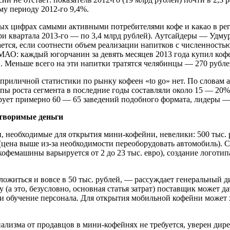
у периоду 2012-го 9,4%.
ых цифрах самыми активными потребителями кофе и какао в рег
ри квартала 2013-го — по 3,4 млрд рублей). Аутсайдеры — Удму
тся, если соотнести объем реализации напитков с численностью
АО: каждый югорчанин за девять месяцев 2013 года купил кофе
. Меньше всего на эти напитки тратятся челябинцы — 270 рубле
 приличной статистики по рынку кофеен «to go» нет. По слова
пы роста сегмента в последние годы составляли около 15 — 20
ует примерно 60 — 65 заведений подобного формата, лидеры — П
творимые деньги
 необходимые для открытия мини-кофейни, невелики: 500 тыс. 
цена выше из-за необходимости переоборудовать автомобиль). 
кофемашины варьируется от 2 до 23 тыс. евро), создание логотипа,
ожиться и вовсе в 50 тыс. рублей, — рассуждает генеральный д
(а это, безусловно, основная статья затрат) поставщик может да
 обучение персонала. Для открытия мобильной кофейни может хва
лизма от продавцов в мини-кофейнях не требуется, уверен дире