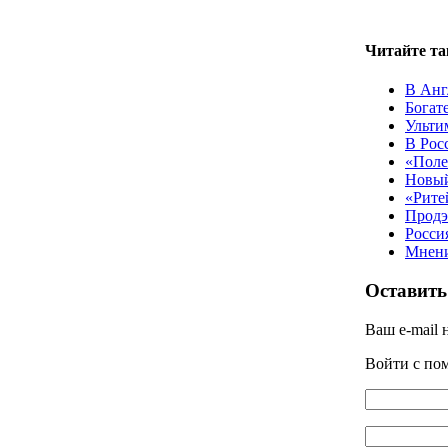
Читайте та
В Анг
Богат
Ульти
В Рос
«Поле
Новый
«Рите
Продэ
Росси
Мнени
Оставить
Ваш e-mail 
Войти с п