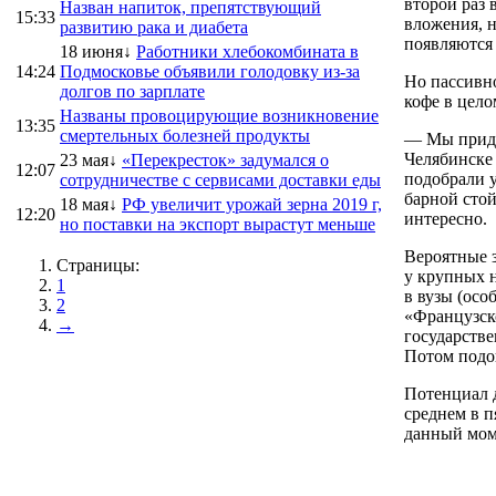
второй раз 
Назван напиток, препятствующий
15:33
вложения, н
развитию рака и диабета
появляются
18 июня↓
Работники хлебокомбината в
14:24
Подмосковье объявили голодовку из-за
Но пассивно
долгов по зарплате
кофе в цело
Названы провоцирующие возникновение
13:35
смертельных болезней продукты
— Мы приду
Челябинске 
23 мая↓
«Перекресток» задумался о
12:07
подобрали у
сотрудничестве с сервисами доставки еды
барной стой
18 мая↓
РФ увеличит урожай зерна 2019 г,
12:20
интересно.
но поставки на экспорт вырастут меньше
Вероятные з
Страницы:
у крупных 
1
в вузы (осо
2
«Французско
→
государстве
Потом подош
Потенциал д
среднем в 
данный моме