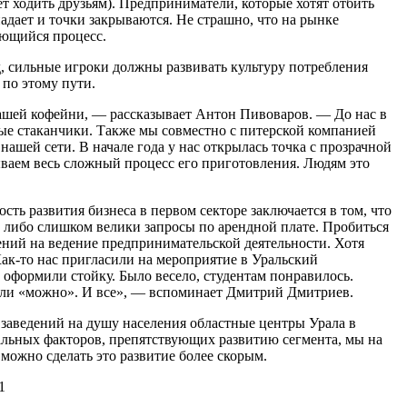
ует ходить друзьям). Предприниматели, которые хотят отбить
адает и точки закрываются. Не страшно, что на рынке
ующийся процесс.
д, сильные игроки должны развивать культуру потребления
 по этому пути.
шей кофейни, — рассказывает Антон Пивоваров. — До нас в
вые стаканчики. Также мы совместно с питерской компанией
ашей сети. В начале года у нас открылась точка с прозрачной
ываем весь сложный процесс его приготовления. Людям это
ть развития бизнеса в первом секторе заключается в том, что
либо слишком велики запросы по арендной плате. Пробиться
ений на ведение предпринимательской деятельности. Хотя
ак-то нас пригласили на мероприятие в Уральский
оформили стойку. Было весело, студентам понравилось.
зали «можно». И все», — вспоминает Дмитрий Дмитриев.
 заведений на душу населения областные центры Урала в
альных факторов, препятствующих развитию сегмента, мы на
можно сделать это развитие более скорым.