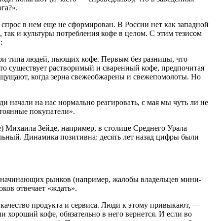
га?».
 спрос в нем еще не сформирован. В России нет как западной
, так и культуры потребления кофе в целом. С этим тезисом
:
три типа людей, пьющих кофе. Первым без разницы, что
что существует растворимый и сваренный кофе, предпочитая
 ощущают, когда зерна свежеобжарены и свежепомолоты. Но
и начали на нас нормально реагировать, с мая мы чуть ли не
стоянные покупатели».
 Михаила Зейде, например, в столице Среднего Урала
льный. Динамика позитивна: десять лет назад цифры были
х начинающих рынков (например, жалобы владельцев мини-
оков отвечает «ждать».
качество продукта и сервиса. Люди к этому привыкают, —
 хороший кофе, обязательно в него вернется. И если во