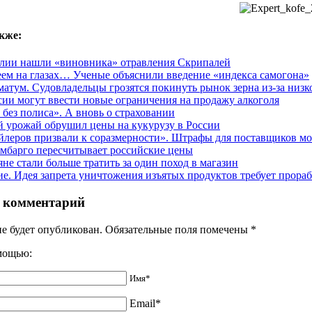
кже:
лии нашли «виновника» отравления Скрипалей
еем на глазах… Ученые объяснили введение «индекса самогона»
матум. Судовладельцы грозятся покинуть рынок зерна из-за низк
сии могут ввести новые ограничения на продажу алкоголя
 без полиса». А вновь о страховании
 урожай обрушил цены на кукурузу в России
йлеров призвали к соразмерности». Штрафы для поставщиков мо
мбарго пересчитывает российские цены
яне стали больше тратить за один поход в магазин
е. Идея запрета уничтожения изъятых продуктов требует прора
 комментарий
не будет опубликован. Обязательные поля помечены
*
омощью:
Имя*
Email*