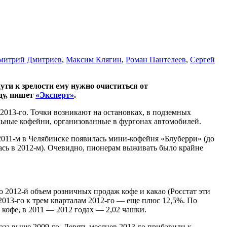
митрий Дмитриев
,
Максим Клягин
,
Роман Пантелеев
,
Сергей
ути к зрелости ему нужно очиститься от
ду, пишет
«Эксперт»
.
 2013-го. Точки возникают на остановках, в подземных
ильные кофейни, организованные в фургонах автомобилей.
011-м в Челябинске появилась мини-кофейня «Блуберри» (до
лась в 2012-м). Очевидно, пионерам выживать было крайне
о 2012-й объем розничных продаж кофе и какао (Росстат эти
 2013-го к трем кварталам 2012-го — еще плюс 12,5%. По
кофе, в 2011 — 2012 годах — 2,02 чашки.
 раза выше 2009-го. Девять месяцев 2013-го прибавили к