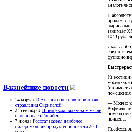
аналогичном
В абсолютн
продаж за т
вырисовывае
занимает ХМ
1040 рублей
Сколь-либо
средние тем
функционир
Быстрорас
Инвестиции,
мобильной (
Важнейшие новости
(стоимость 
помещения.
14 марта↓
В Англии нашли «виновника»
— Можно ул
отравления Скрипалей
Кофемашину 
24 сентября↓
В пищевом пальмовом масле
помещение и
нашли опаснейший яд
прицепа.
7 июля↓
Росстат назвал наиболее
подорожавшие продукты по итогам 2018
Профессиона
года