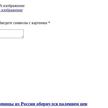
Введите символы с картинки
*
еницы из России обернулся падением цен