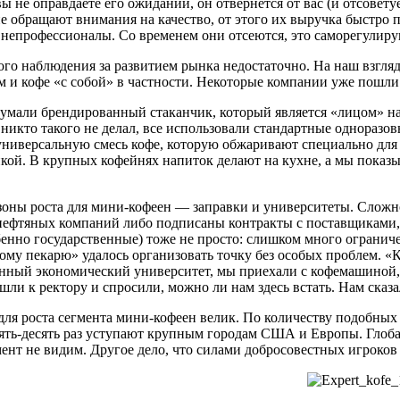
вы не оправдаете его ожиданий, он отвернется от вас (и отсовет
е обращают внимания на качество, от этого их выручка быстро п
 непрофессионалы. Со временем они отсеются, это саморегулир
го наблюдения за развитием рынка недостаточно. На наш взгля
м и кофе «с собой» в частности. Некоторые компании уже пошли
мали брендированный стаканчик, который является «лицом» на
никто такого не делал, все использовали стандартные одноразо
ниверсальную смесь кофе, которую обжаривают специально для н
кой. В крупных кофейнях напиток делают на кухне, а мы показ
оны роста для мини-кофеен — заправки и университеты. Сложнос
нефтяных компаний либо подписаны контракты с поставщиками, 
бенно государственные) тоже не просто: слишком много огранич
му пекарю» удалось организовать точку без особых проблем. «К
нный экономический университет, мы приехали с кофемашиной, 
ли к ректору и спросили, можно ли нам здесь встать. Нам ска
ля роста сегмента мини-кофеен велик. По количеству подобных
пять-десять раз уступают крупным городам США и Европы. Глоб
нт не видим. Другое дело, что силами добросовестных игроков 