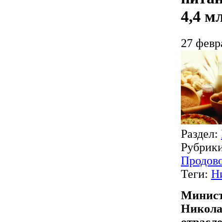
4,4 м
27 февр
Раздел:
Рубрик
Продово
Теги:
Н
Минист
Никола
отрасле