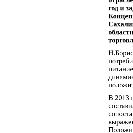
год и з
Концеп
Сахалин
областн
торговл
Н.Борис
потреби
питание
динамик
положит
В 2013 
состави
сопоста
выражен
Положит