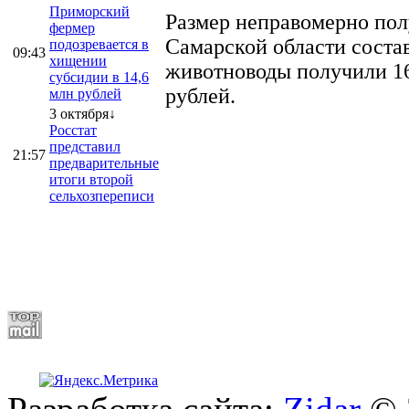
Приморский
Размер неправомерно полу
фермер
Самарской области соста
подозревается в
09:43
хищении
животноводы получили 16
субсидии в 14,6
рублей.
млн рублей
3 октября↓
Росстат
представил
21:57
предварительные
итоги второй
сельхозпереписи