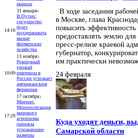
рынках
В ходе заседания рабоче
31 января↓
В.Путин:
в Москве, глава Краснод
государство
повысить эффективность 
будет
14:16
поддерживать
предоставлять землю для 
малые
пресс-релизе краевой ад
фермерские
хозяйства
губернатор, конкурироват
13 ноября↓
им практически невозможно
Рекордный
урожай
10:09
пшеницы в
24 февраля
России угрожает
американским
фермерам
17 октября↓
Мнение.
Монополизация
мирового
17:29
агропрома
Куда уходят деньги, в
приняла
Самарской области
угрожающие
размеры