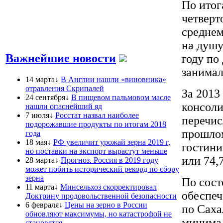
По итог
четверт
среднем
на душу
Важнейшие новости
году по
занимал
14 марта↓
В Англии нашли «виновника»
отравления Скрипалей
За 2013
24 сентября↓
В пищевом пальмовом масле
консол
нашли опаснейший яд
7 июля↓
Росстат назвал наиболее
перечис
подорожавшие продукты по итогам 2018
прошлом
года
18 мая↓
РФ увеличит урожай зерна 2019 г,
гостини
но поставки на экспорт вырастут меньше
или 74,
28 марта↓
Прогноз. Россия в 2019 году
может побить исторический рекорд по сбору
зерна
По сост
11 марта↓
Минсельхоз скорректировал
обеспеч
Доктрину продовольственной безопасности
6 февраля↓
Цены на зерно в России
по Саха
обновляют максимумы, но катастрофой не
минима
становятся