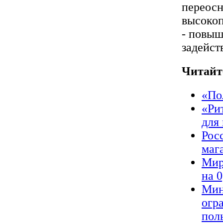
переосн
высокоп
- повыш
задейст
Читайт
«По
«Ри
для
Рос
маг
Мир
на 
Мин
огр
пол