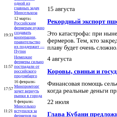
одной из
15 августа
главных задач
Минсельхоза
12 марта↓
Рекордный экспорт пше
Российским
фермерам нужно
Это катастрофа: при ныне
создавать
19:33
кооперации,
фермеров. Тем, кто закре
правительство
плаву будет очень сложно
их поддержит —
Путин
Немецкие
4 августа
фермеры сильно
11:57
пострадали от
Коровы, свиньи и госу
российского
продэмбарго
16 февраля↓
Финансовая помощь сельс
Минпромторг
17:57
когда реальные деньги п
хочет вернуть
рынки в города
22 июля
9 февраля↓
Минсельхоз
11:21
вступился за
Глава Кубани предложи
фермеров на