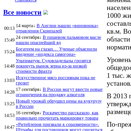
населен
Все новости
1000 жи
составл
14 марта↓
В Англии нашли «виновника»
00:13
кв.м. В
отравления Скрипалей
24 сентября↓
В пищевом пальмовом масле
области
15:49
нашли опаснейший яд
нормати
Богатеем на глазах… Ученые объяснили
15:24
введение «индекса самогона»
Уровень
Ультиматум. Судовладельцы грозятся
14:48
покинуть рынок зерна из-за низкой
общедос
стоимости фрахта
1 тыс. 
Искусственное мясо россиянам пока не
13:03
установ
грозит
17 сентября↓
В России могут ввести новые
14:28
ограничения на продажу алкоголя
В 2013 
Новый урожай обрушил цены на кукурузу
утверж
13:25
в России
размеще
16 сентября↓
Роскачество рассказало, как
14:53
правильно прочитать маркировку товара
По-преж
«Ритейлеров призвали к соразмерности».
14:47
Штрафы для поставщиков могут снизиться