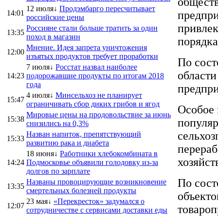
обществ
12 июля↓
Продэмбарго пересчитывает
14:01
предпри
российские цены
привлек
Россияне стали больше тратить за один
13:35
поход в магазин
порядка
Мнение. Идея запрета уничтожения
12:00
изъятых продуктов требует проработки
По сост
7 июля↓
Росстат назвал наиболее
области
14:23
подорожавшие продукты по итогам 2018
года
предпри
4 июля↓
Минсельхоз не планирует
15:47
ограничивать сбор диких грибов и ягод
Особое 
Мировые цены на продовольствие за июнь
15:38
популяр
снизились на 0,3%
сельхоз
Назван напиток, препятствующий
15:33
развитию рака и диабета
перера
18 июня↓
Работники хлебокомбината в
хозяйст
14:24
Подмосковье объявили голодовку из-за
долгов по зарплате
По сост
Названы провоцирующие возникновение
13:35
смертельных болезней продукты
объекто
23 мая↓
«Перекресток» задумался о
12:07
товароп
сотрудничестве с сервисами доставки еды