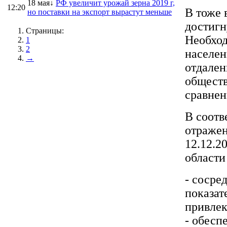
18 мая↓
РФ увеличит урожай зерна 2019 г,
12:20
В тоже 
но поставки на экспорт вырастут меньше
достигн
Страницы:
Необход
1
2
населен
→
отдален
обществ
сравнен
В соотв
отражен
12.12.2
области
- сосре
показат
привлек
- обесп