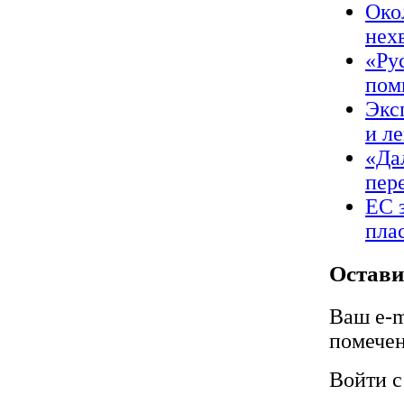
Око
нех
«Ру
пом
Экс
и л
«Да
пер
ЕС 
пла
Остави
Ваш e-m
помече
Войти 