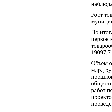
наблюда
Рост то
муницип
По итог
первое 
товароо
19097,7
Объем о
млрд ру
прошлог
обществ
работ п
проекто
проведе