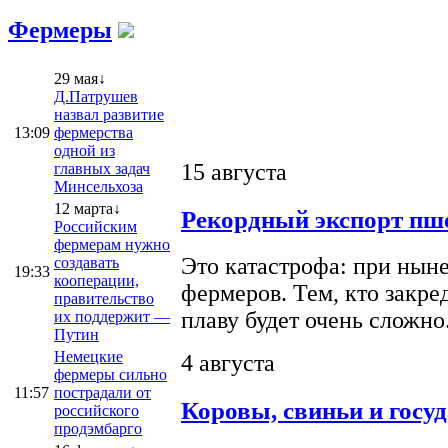
Фермеры
29 мая↓
Д.Патрушев
назвал развитие
13:09
фермерства
одной из
15 августа
главных задач
Минсельхоза
12 марта↓
Рекордный экспорт пше
Российским
фермерам нужно
Это катастрофа: при ныне
создавать
19:33
кооперации,
фермеров. Тем, кто закре
правительство
плаву будет очень сложно
их поддержит —
Путин
Немецкие
4 августа
фермеры сильно
11:57
пострадали от
Коровы, свиньи и госу
российского
продэмбарго