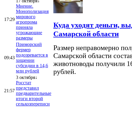
17 октября↓
Мнение.
Монополизация
мирового
17:29
агропрома
Куда уходят деньги, в
приняла
Самарской области
угрожающие
размеры
Приморский
Размер неправомерно полу
фермер
Самарской области соста
подозревается в
09:43
хищении
животноводы получили 16
субсидии в 14,6
рублей.
млн рублей
3 октября↓
Росстат
представил
21:57
предварительные
итоги второй
сельхозпереписи