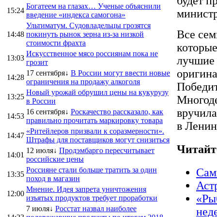
будет п
Богатеем на глазах… Ученые объяснили
15:24
министр
введение «индекса самогона»
Ультиматум. Судовладельцы грозятся
Все сем
14:48
покинуть рынок зерна из-за низкой
стоимости фрахта
которые
Искусственное мясо россиянам пока не
13:03
лучшие 
грозит
оригина
17 сентября↓
В России могут ввести новые
14:28
ограничения на продажу алкоголя
Победит
Новый урожай обрушил цены на кукурузу
13:25
Многоде
в России
вручила
16 сентября↓
Роскачество рассказало, как
14:53
правильно прочитать маркировку товара
в Ленин
«Ритейлеров призвали к соразмерности».
14:47
Штрафы для поставщиков могут снизиться
Читайт
12 июля↓
Продэмбарго пересчитывает
14:01
российские цены
Россияне стали больше тратить за один
Сам
13:35
поход в магазин
Аст
Мнение. Идея запрета уничтожения
12:00
«Ры
изъятых продуктов требует проработки
7 июля↓
Росстат назвал наиболее
нед