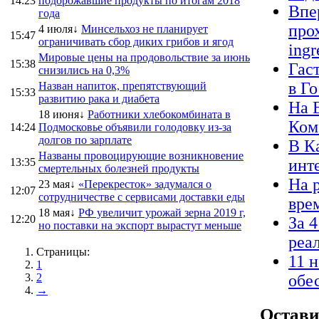
14:23
подорожавшие продукты по итогам 2018
Впе
года
про
4 июля↓
Минсельхоз не планирует
15:47
ограничивать сбор диких грибов и ягод
ingr
Мировые цены на продовольствие за июнь
15:38
Гас
снизились на 0,3%
в Г
Назван напиток, препятствующий
15:33
развитию рака и диабета
На 
18 июня↓
Работники хлебокомбината в
Ком
14:24
Подмосковье объявили голодовку из-за
долгов по зарплате
В К
Названы провоцирующие возникновение
13:35
инт
смертельных болезней продукты
На 
23 мая↓
«Перекресток» задумался о
12:07
сотрудничестве с сервисами доставки еды
вре
18 мая↓
РФ увеличит урожай зерна 2019 г,
12:20
За 
но поставки на экспорт вырастут меньше
реа
Страницы:
11 
1
2
обе
→
Остави