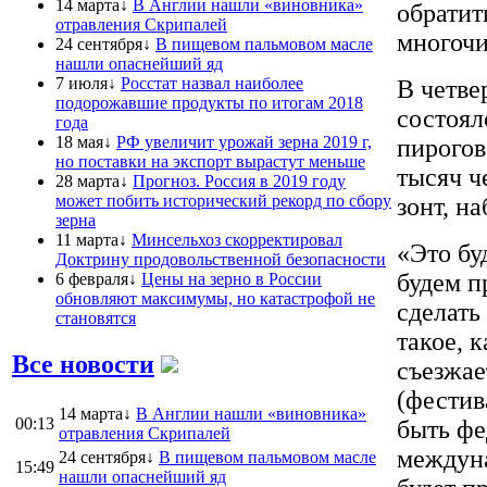
14 марта↓
В Англии нашли «виновника»
обратит
отравления Скрипалей
многочи
24 сентября↓
В пищевом пальмовом масле
нашли опаснейший яд
7 июля↓
Росстат назвал наиболее
В четве
подорожавшие продукты по итогам 2018
состоял
года
18 мая↓
РФ увеличит урожай зерна 2019 г,
пирогов
но поставки на экспорт вырастут меньше
тысяч ч
28 марта↓
Прогноз. Россия в 2019 году
может побить исторический рекорд по сбору
зонт, н
зерна
11 марта↓
Минсельхоз скорректировал
«Это бу
Доктрину продовольственной безопасности
будем п
6 февраля↓
Цены на зерно в России
обновляют максимумы, но катастрофой не
сделать
становятся
такое, 
Все новости
съезжае
(фестив
14 марта↓
В Англии нашли «виновника»
00:13
быть фе
отравления Скрипалей
междун
24 сентября↓
В пищевом пальмовом масле
15:49
нашли опаснейший яд