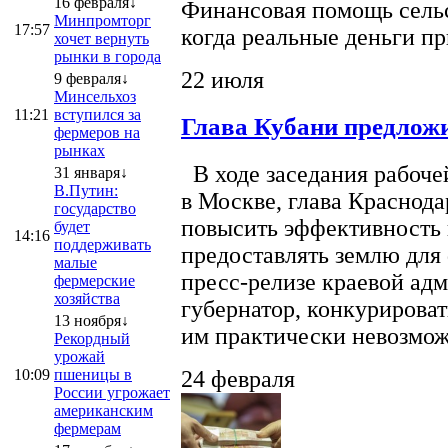
16 февраля↓
Финансовая помощь сельс
Минпромторг
17:57
когда реальные деньги п
хочет вернуть
рынки в города
22 июля
9 февраля↓
Минсельхоз
11:21
вступился за
Глава Кубани предложи
фермеров на
рынках
В ходе заседания рабоче
31 января↓
В.Путин:
в Москве, глава Краснод
государство
повысить эффективность 
будет
14:16
поддерживать
предоставлять землю для 
малые
пресс-релизе краевой ад
фермерские
хозяйства
губернатор, конкурироват
13 ноября↓
им практически невозможно
Рекордный
урожай
10:09
пшеницы в
24 февраля
России угрожает
американским
фермерам