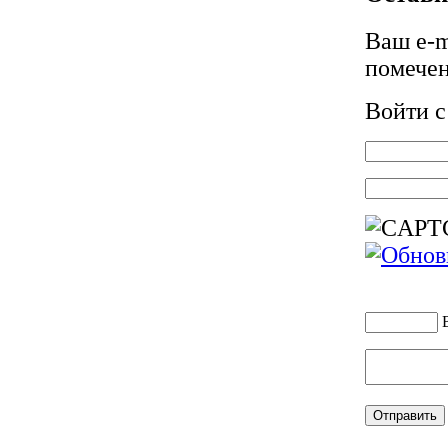
Ваш e-m
помече
Войти 