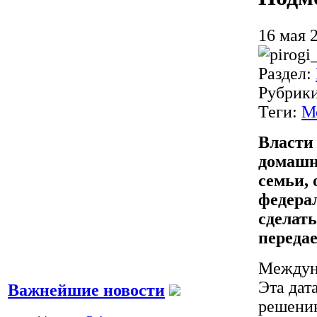
16 мая 
Раздел:
Рубрик
Теги:
М
Власти
домашн
семьи,
федера
сделат
переда
Междуна
Эта дат
Важнейшие новости
решению