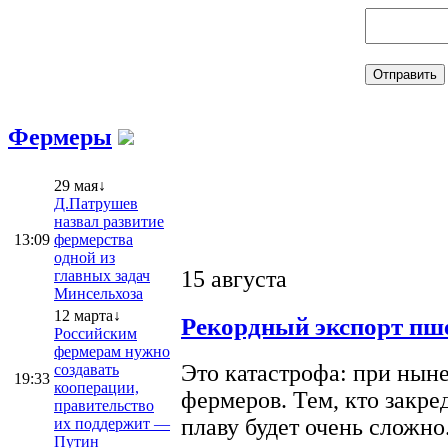
Фермеры
29 мая↓
Д.Патрушев
назвал развитие
13:09
фермерства
одной из
15 августа
главных задач
Минсельхоза
12 марта↓
Рекордный экспорт пше
Российским
фермерам нужно
Это катастрофа: при ныне
создавать
19:33
кооперации,
фермеров. Тем, кто закре
правительство
плаву будет очень сложно
их поддержит —
Путин