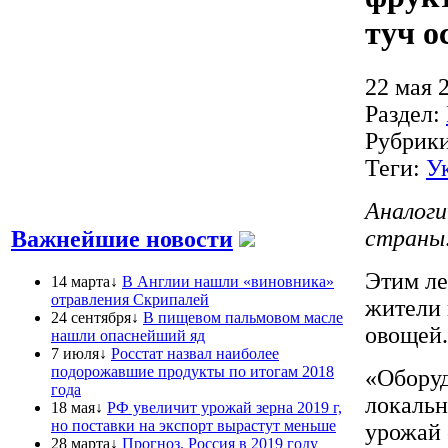
туч о
22 мая 
Раздел:
Рубрик
Теги:
У
Аналоги
страны
Важнейшие новости
Этим ле
14 марта↓
В Англии нашли «виновника»
отравления Скрипалей
жители 
24 сентября↓
В пищевом пальмовом масле
овощей.
нашли опаснейший яд
7 июля↓
Росстат назвал наиболее
подорожавшие продукты по итогам 2018
«Оборуд
года
локальн
18 мая↓
РФ увеличит урожай зерна 2019 г,
но поставки на экспорт вырастут меньше
урожай 
28 марта↓
Прогноз. Россия в 2019 году