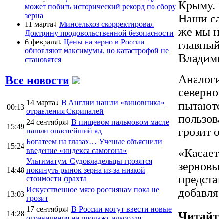
Крыму. 
может побить исторический рекорд по сбору
зерна
Наши са
11 марта↓
Минсельхоз скорректировал
же мы н
Доктрину продовольственной безопасности
6 февраля↓
Цены на зерно в России
главный
обновляют максимумы, но катастрофой не
Владим
становятся
Аналоги
Все новости
северно
14 марта↓
В Англии нашли «виновника»
пытаютс
00:13
отравления Скрипалей
пользов
24 сентября↓
В пищевом пальмовом масле
15:49
грозит 
нашли опаснейший яд
Богатеем на глазах… Ученые объяснили
15:24
введение «индекса самогона»
«Касает
Ультиматум. Судовладельцы грозятся
зерновы
14:48
покинуть рынок зерна из-за низкой
предста
стоимости фрахта
Искусственное мясо россиянам пока не
добавля
13:03
грозит
17 сентября↓
В России могут ввести новые
14:28
Читайт
ограничения на продажу алкоголя