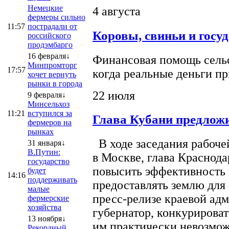
Немецкие
4 августа
фермеры сильно
11:57
пострадали от
Коровы, свиньи и госу
российского
продэмбарго
16 февраля↓
Финансовая помощь сельс
Минпромторг
17:57
когда реальные деньги п
хочет вернуть
рынки в города
22 июля
9 февраля↓
Минсельхоз
11:21
вступился за
Глава Кубани предложи
фермеров на
рынках
В ходе заседания рабоче
31 января↓
В.Путин:
в Москве, глава Краснод
государство
повысить эффективность 
будет
14:16
поддерживать
предоставлять землю для 
малые
пресс-релизе краевой ад
фермерские
хозяйства
губернатор, конкурироват
13 ноября↓
им практически невозможно
Рекордный