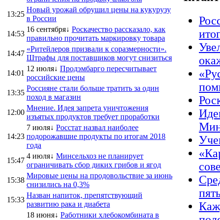
Новый урожай обрушил цены на кукурузу
13:25
в России
Рос
16 сентября↓
Роскачество рассказало, как
ито
14:53
правильно прочитать маркировку товара
Уве
«Ритейлеров призвали к соразмерности».
14:47
Штрафы для поставщиков могут снизиться
ока
12 июля↓
Продэмбарго пересчитывает
«Ру
14:01
российские цены
пом
Россияне стали больше тратить за один
13:35
поход в магазин
Рос
Мнение. Идея запрета уничтожения
Иде
12:00
изъятых продуктов требует проработки
Мин
7 июля↓
Росстат назвал наиболее
14:23
подорожавшие продукты по итогам 2018
Уче
года
«Ка
4 июля↓
Минсельхоз не планирует
15:47
сов
ограничивать сбор диких грибов и ягод
Мировые цены на продовольствие за июнь
Сре
15:38
снизились на 0,3%
пят
Назван напиток, препятствующий
15:33
развитию рака и диабета
Каж
18 июня↓
Работники хлебокомбината в
пол