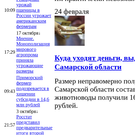
урожай
10:09
пшеницы в
24 февраля
России угрожает
американским
фермерам
17 октября↓
Мнение.
Монополизация
мирового
17:29
агропрома
Куда уходят деньги, в
приняла
Самарской области
угрожающие
размеры
Приморский
Размер неправомерно полу
фермер
Самарской области соста
подозревается в
09:43
хищении
животноводы получили 16
субсидии в 14,6
рублей.
млн рублей
3 октября↓
Росстат
представил
21:57
предварительные
итоги второй