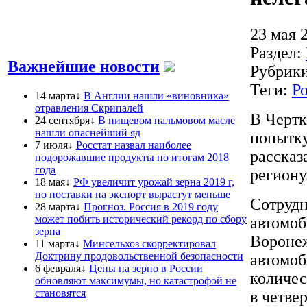
23 мая 
Раздел:
Важнейшие новости
Рубрик
Теги:
Р
14 марта↓
В Англии нашли «виновника»
отравления Скрипалей
В Чертк
24 сентября↓
В пищевом пальмовом масле
нашли опаснейший яд
попытку
7 июля↓
Росстат назвал наиболее
рассказ
подорожавшие продукты по итогам 2018
года
региону
18 мая↓
РФ увеличит урожай зерна 2019 г,
но поставки на экспорт вырастут меньше
Сотрудн
28 марта↓
Прогноз. Россия в 2019 году
может побить исторический рекорд по сбору
автомо
зерна
Воронеж
11 марта↓
Минсельхоз скорректировал
Доктрину продовольственной безопасности
автомоб
6 февраля↓
Цены на зерно в России
количес
обновляют максимумы, но катастрофой не
становятся
в четве