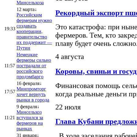
Минсельхоза
12 марта↓
Рекордный экспорт пше
Российским
фермерам нужно
Это катастрофа: при ныне
создавать
19:33
кооперации,
фермеров. Тем, кто закре
правительство
плаву будет очень сложно
их поддержит —
Путин
Немецкие
4 августа
фермеры сильно
11:57
пострадали от
Коровы, свиньи и госу
российского
продэмбарго
16 февраля↓
Финансовая помощь сельс
Минпромторг
17:57
когда реальные деньги п
хочет вернуть
рынки в города
22 июля
9 февраля↓
Минсельхоз
11:21
вступился за
Глава Кубани предложи
фермеров на
рынках
В ходе заседания рабоче
31 января↓