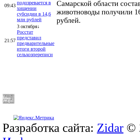
Самарской области соста
подозревается в
09:43
хищении
животноводы получили 16
субсидии в 14,6
рублей.
млн рублей
3 октября↓
Росстат
представил
21:57
предварительные
итоги второй
сельхозпереписи
Разработка сайта:
Zidar
© 