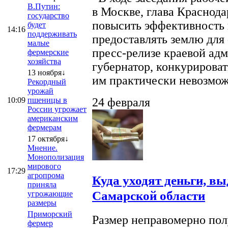
В.Путин:
в Москве, глава Краснод
государство
повысить эффективность 
будет
14:16
поддерживать
предоставлять землю для 
малые
пресс-релизе краевой ад
фермерские
хозяйства
губернатор, конкурироват
13 ноября↓
им практически невозможно
Рекордный
урожай
10:09
пшеницы в
24 февраля
России угрожает
американским
фермерам
17 октября↓
Мнение.
Монополизация
мирового
17:29
агропрома
Куда уходят деньги, в
приняла
Самарской области
угрожающие
размеры
Приморский
Размер неправомерно полу
фермер