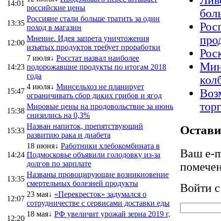
Лив
14:01
российские цены
бол
Россияне стали больше тратить за один
13:35
Рос
поход в магазин
про
Мнение. Идея запрета уничтожения
12:00
изъятых продуктов требует проработки
Рос
7 июля↓
Росстат назвал наиболее
Мин
14:23
подорожавшие продукты по итогам 2018
года
кол
4 июля↓
Минсельхоз не планирует
15:47
Воз
ограничивать сбор диких грибов и ягод
тор
Мировые цены на продовольствие за июнь
15:38
снизились на 0,3%
Назван напиток, препятствующий
Остави
15:33
развитию рака и диабета
18 июня↓
Работники хлебокомбината в
Ваш e-m
14:24
Подмосковье объявили голодовку из-за
долгов по зарплате
помече
Названы провоцирующие возникновение
13:35
смертельных болезней продукты
Войти 
23 мая↓
«Перекресток» задумался о
12:07
сотрудничестве с сервисами доставки еды
18 мая↓
РФ увеличит урожай зерна 2019 г,
12:20