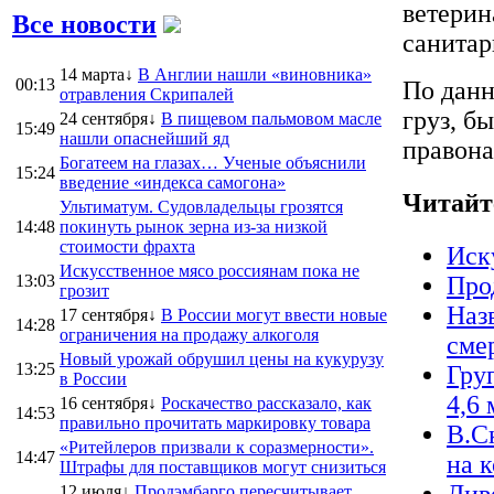
ветерин
Все новости
санитар
14 марта↓
В Англии нашли «виновника»
00:13
По данн
отравления Скрипалей
груз, б
24 сентября↓
В пищевом пальмовом масле
15:49
нашли опаснейший яд
правона
Богатеем на глазах… Ученые объяснили
15:24
введение «индекса самогона»
Читайт
Ультиматум. Судовладельцы грозятся
14:48
покинуть рынок зерна из-за низкой
стоимости фрахта
Иск
Искусственное мясо россиянам пока не
13:03
Про
грозит
Наз
17 сентября↓
В России могут ввести новые
14:28
ограничения на продажу алкоголя
сме
Новый урожай обрушил цены на кукурузу
13:25
Гру
в России
4,6 
16 сентября↓
Роскачество рассказало, как
14:53
правильно прочитать маркировку товара
В.С
«Ритейлеров призвали к соразмерности».
14:47
на 
Штрафы для поставщиков могут снизиться
12 июля↓
Продэмбарго пересчитывает