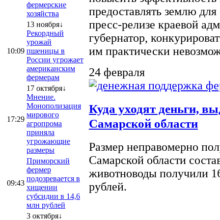
фермерские
предоставлять землю для 
хозяйства
пресс-релизе краевой ад
13 ноября↓
Рекордный
губернатор, конкурироват
урожай
им практически невозможно
10:09
пшеницы в
России угрожает
американским
24 февраля
фермерам
17 октября↓
Мнение.
Монополизация
Куда уходят деньги, в
мирового
17:29
Самарской области
агропрома
приняла
угрожающие
Размер неправомерно полу
размеры
Самарской области соста
Приморский
фермер
животноводы получили 16
подозревается в
09:43
рублей.
хищении
субсидии в 14,6
млн рублей
3 октября↓