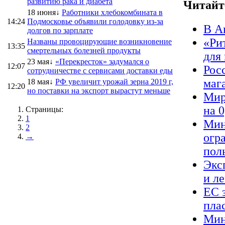
развитию рака и диабета
Читайт
18 июня↓
Работники хлебокомбината в
14:24
Подмосковье объявили голодовку из-за
В А
долгов по зарплате
«Ри
Названы провоцирующие возникновение
13:35
смертельных болезней продукты
для
23 мая↓
«Перекресток» задумался о
12:07
Рос
сотрудничестве с сервисами доставки еды
маг
18 мая↓
РФ увеличит урожай зерна 2019 г,
12:20
но поставки на экспорт вырастут меньше
Мир
на 
Страницы:
1
Мин
2
огр
→
пол
Экс
и л
ЕС 
пла
Мин