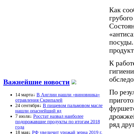
Как соо
грубого
Состоян
«антиса
посуды.
продукт
К работ
гигиени
обследо
Важнейшие новости
По резу
14 марта↓
В Англии нашли «виновника»
пригото
отравления Скрипалей
24 сентября↓
В пищевом пальмовом масле
фуршет»
нашли опаснейший яд
дрожжей
7 июля↓
Росстат назвал наиболее
подорожавшие продукты по итогам 2018
ряд дру
года
18 мая↓
РФ увеличит урожай зерна 2019 г,