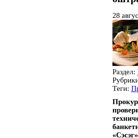
28 авгус
Раздел:
Рубрик
Теги:
П
Прокур
провер
технич
банкет
«Сэсэг»