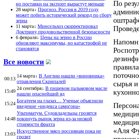
По резу
но поставки на экспорт вырастут меньше
28 марта↓
Прогноз. Россия в 2019 году
админи
может побить исторический рекорд по сбору
оштрафо
зерна
11 марта↓
Минсельхоз скорректировал
Проведе
Доктрину продовольственной безопасности
6 февраля↓
Цены на зерно в России
Напомни
обновляют максимумы, но катастрофой не
становятся
Роспотр
дезинфи
Все новости
правила
поточно
14 марта↓
В Англии нашли «виновника»
00:13
отравления Скрипалей
сырья и
24 сентября↓
В пищевом пальмовом масле
кухонно
15:49
нашли опаснейший яд
Богатеем на глазах… Ученые объяснили
15:24
Персона
введение «индекса самогона»
медицин
Ультиматум. Судовладельцы грозятся
14:48
покинуть рынок зерна из-за низкой
медицин
стоимости фрахта
«Аля Фу
Искусственное мясо россиянам пока не
13:03
грозит
прохожд