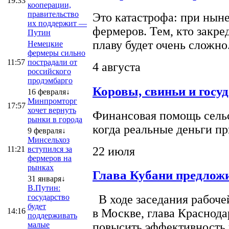
19:33
кооперации,
правительство
Это катастрофа: при ныне
их поддержит —
фермеров. Тем, кто закре
Путин
плаву будет очень сложно
Немецкие
фермеры сильно
11:57
пострадали от
4 августа
российского
продэмбарго
Коровы, свиньи и госу
16 февраля↓
Минпромторг
17:57
хочет вернуть
Финансовая помощь сельс
рынки в города
когда реальные деньги п
9 февраля↓
Минсельхоз
22 июля
11:21
вступился за
фермеров на
рынках
Глава Кубани предложи
31 января↓
В.Путин:
государство
В ходе заседания рабоче
будет
14:16
в Москве, глава Краснод
поддерживать
малые
повысить эффективность 