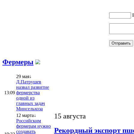
Фермеры
29 мая↓
Д.Патрушев
назвал развитие
13:09
фермерства
одной из
главных задач
Минсельхоза
15 августа
12 марта↓
Российским
фермерам нужно
Рекордный экспорт пше
создавать