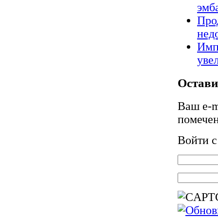
эмб
Про
нед
Имп
уве
Остави
Ваш e-m
помече
Войти 