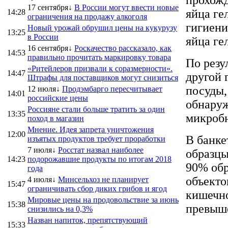
17 сентября↓
В России могут ввести новые
яйца ге
14:28
ограничения на продажу алкоголя
гигиени
Новый урожай обрушил цены на кукурузу
13:25
в России
яйца ге
16 сентября↓
Роскачество рассказало, как
14:53
правильно прочитать маркировку товара
По резу
«Ритейлеров призвали к соразмерности».
14:47
другой 
Штрафы для поставщиков могут снизиться
посуды,
12 июля↓
Продэмбарго пересчитывает
14:01
российские цены
обнаруж
Россияне стали больше тратить за один
13:35
микробн
поход в магазин
Мнение. Идея запрета уничтожения
12:00
В банке
изъятых продуктов требует проработки
7 июля↓
Росстат назвал наиболее
образцы
14:23
подорожавшие продукты по итогам 2018
90% обр
года
объекто
4 июля↓
Минсельхоз не планирует
15:47
ограничивать сбор диких грибов и ягод
кишечно
Мировые цены на продовольствие за июнь
15:38
превыше
снизились на 0,3%
Назван напиток, препятствующий
15:33