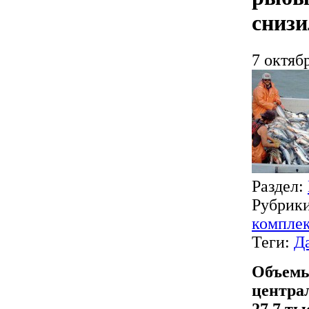
снизи
7 октяб
Раздел:
Рубрик
компле
Теги:
Д
Объемы
центра
27,7 ты