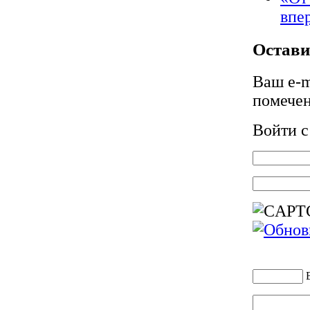
впе
Остави
Ваш e-m
помече
Войти 