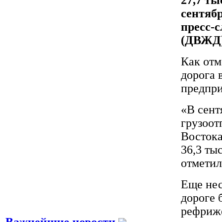
сентябр
пресс-
(ДВЖД)
Как отм
дорога 
предпри
«В сент
грузоот
Востока
36,3 ты
отметил
Еще нес
дороге 
рефриже
Важнейшие новости