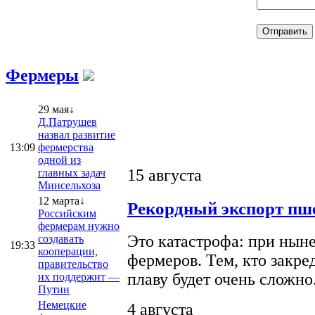
Фермеры
29 мая↓
Д.Патрушев
назвал развитие
13:09
фермерства
одной из
15 августа
главных задач
Минсельхоза
12 марта↓
Рекордный экспорт пше
Российским
фермерам нужно
Это катастрофа: при ныне
создавать
19:33
кооперации,
фермеров. Тем, кто закре
правительство
плаву будет очень сложно
их поддержит —
Путин
Немецкие
4 августа