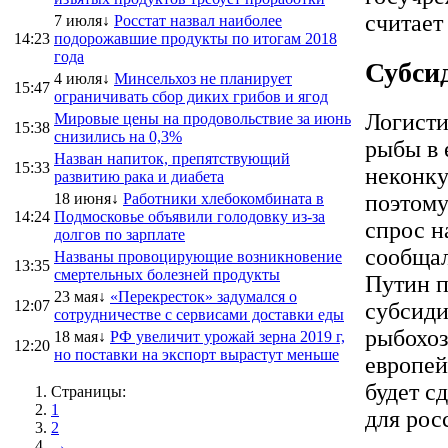
считает
7 июля↓
Росстат назвал наиболее
14:23
подорожавшие продукты по итогам 2018
года
Субси
4 июля↓
Минсельхоз не планирует
15:47
ограничивать сбор диких грибов и ягод
Логисти
Мировые цены на продовольствие за июнь
15:38
снизились на 0,3%
рыбы в 
Назван напиток, препятствующий
15:33
неконку
развитию рака и диабета
поэтому
18 июня↓
Работники хлебокомбината в
14:24
Подмосковье объявили голодовку из-за
спрос н
долгов по зарплате
сообщал
Названы провоцирующие возникновение
13:35
смертельных болезней продукты
Путин п
23 мая↓
«Перекресток» задумался о
12:07
субсиди
сотрудничестве с сервисами доставки еды
рыбохоз
18 мая↓
РФ увеличит урожай зерна 2019 г,
12:20
но поставки на экспорт вырастут меньше
европей
будет с
Страницы:
1
для рос
2
→