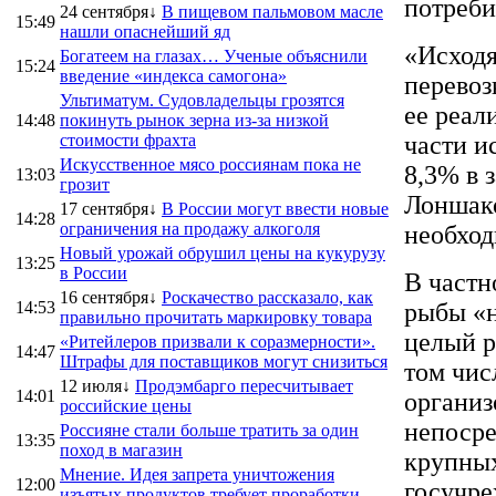
потреби
24 сентября↓
В пищевом пальмовом масле
15:49
нашли опаснейший яд
«Исходя
Богатеем на глазах… Ученые объяснили
15:24
введение «индекса самогона»
перевоз
Ультиматум. Судовладельцы грозятся
ее реал
14:48
покинуть рынок зерна из-за низкой
стоимости фрахта
части и
Искусственное мясо россиянам пока не
8,3% в 
13:03
грозит
Лоншако
17 сентября↓
В России могут ввести новые
14:28
ограничения на продажу алкоголя
необход
Новый урожай обрушил цены на кукурузу
13:25
в России
В частн
16 сентября↓
Роскачество рассказало, как
14:53
рыбы «н
правильно прочитать маркировку товара
целый р
«Ритейлеров призвали к соразмерности».
14:47
Штрафы для поставщиков могут снизиться
том чис
12 июля↓
Продэмбарго пересчитывает
14:01
организ
российские цены
непосре
Россияне стали больше тратить за один
13:35
поход в магазин
крупных
Мнение. Идея запрета уничтожения
12:00
госучре
изъятых продуктов требует проработки