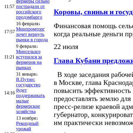
фермеры сильно
11:57
пострадали от
Коровы, свиньи и госу
российского
продэмбарго
16 февраля↓
Финансовая помощь сельс
Минпромторг
17:57
когда реальные деньги п
хочет вернуть
рынки в города
22 июля
9 февраля↓
Минсельхоз
11:21
вступился за
Глава Кубани предложи
фермеров на
рынках
В ходе заседания рабоче
31 января↓
В.Путин:
в Москве, глава Краснод
государство
повысить эффективность 
будет
14:16
поддерживать
предоставлять землю для 
малые
пресс-релизе краевой ад
фермерские
хозяйства
губернатор, конкурироват
13 ноября↓
им практически невозможно
Рекордный
урожай