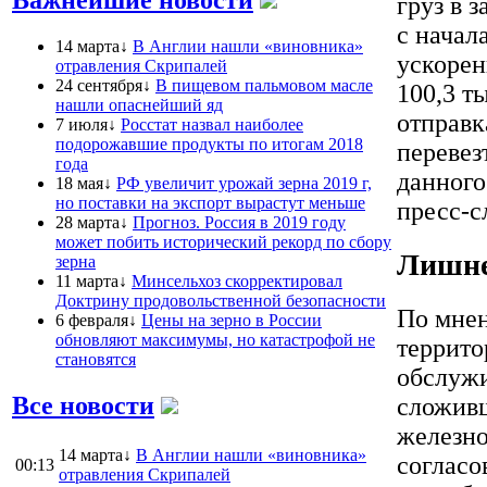
груз в 
с начал
14 марта↓
В Англии нашли «виновника»
ускорен
отравления Скрипалей
24 сентября↓
В пищевом пальмовом масле
100,3 т
нашли опаснейший яд
отправк
7 июля↓
Росстат назвал наиболее
подорожавшие продукты по итогам 2018
перевез
года
данного
18 мая↓
РФ увеличит урожай зерна 2019 г,
но поставки на экспорт вырастут меньше
пресс-с
28 марта↓
Прогноз. Россия в 2019 году
может побить исторический рекорд по сбору
Лишне
зерна
11 марта↓
Минсельхоз скорректировал
Доктрину продовольственной безопасности
По мнен
6 февраля↓
Цены на зерно в России
обновляют максимумы, но катастрофой не
террито
становятся
обслужи
Все новости
сложивш
железно
14 марта↓
В Англии нашли «виновника»
согласо
00:13
отравления Скрипалей