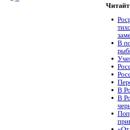
Читайт
Рос
тихо
зам
В п
рыб
Уче
Рос
Рос
Пер
В Р
В Р
чер
Поп
при
«От