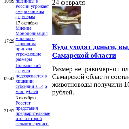
10:09
пшеницы в
24 февраля
России угрожает
американским
фермерам
17 октября↓
Мнение.
Монополизация
мирового
17:29
агропрома
Куда уходят деньги, в
приняла
Самарской области
угрожающие
размеры
Приморский
Размер неправомерно полу
фермер
Самарской области соста
подозревается в
09:43
хищении
животноводы получили 16
субсидии в 14,6
рублей.
млн рублей
3 октября↓
Росстат
представил
21:57
предварительные
итоги второй
сельхозпереписи