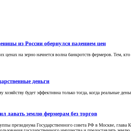
еницы из России обернулся падением цен
х ценах на зерно начнется волна банкротств фермеров. Тем, кто 
дарственные деньги
 хозяйству будет эффективна только тогда, когда реальные ден
ил давать землю фермерам без торгов
руппы президиума Государственного совета РФ в Москве, глава
льзования государственного имущества и предоставлять землю д