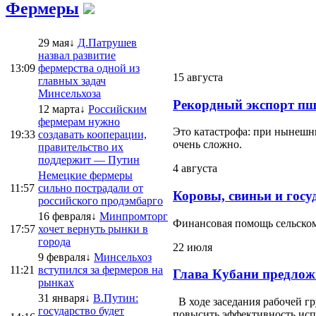
Фермеры
29 мая↓
Д.Патрушев
назвал развитие
13:09
фермерства одной из
15 августа
главных задач
Минсельхоза
Рекордный экспорт пш
12 марта↓
Российским
фермерам нужно
Это катастрофа: при нынешни
19:33
создавать кооперации,
очень сложно.
правительство их
поддержит — Путин
4 августа
Немецкие фермеры
11:57
сильно пострадали от
Коровы, свиньи и госу
российского продэмбарго
16 февраля↓
Минпромторг
Финансовая помощь сельскому
17:57
хочет вернуть рынки в
города
22 июля
9 февраля↓
Минсельхоз
11:21
вступился за фермеров на
Глава Кубани предлож
рынках
31 января↓
В.Путин:
В ходе заседания рабочей г
государство будет
повысить эффективность испо