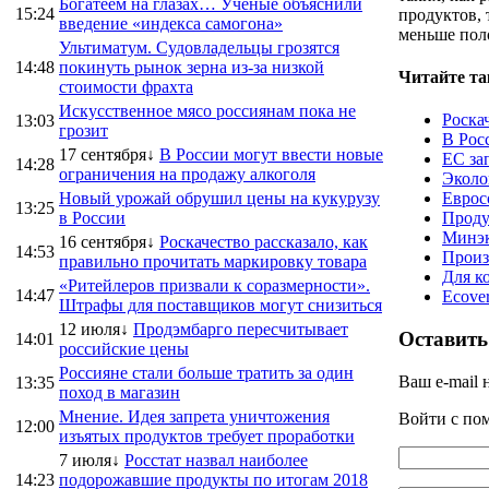
Богатеем на глазах… Ученые объяснили
15:24
продуктов, 
введение «индекса самогона»
меньше пол
Ультиматум. Судовладельцы грозятся
14:48
покинуть рынок зерна из-за низкой
Читайте та
стоимости фрахта
Искусственное мясо россиянам пока не
Роска
13:03
грозит
В Рос
17 сентября↓
В России могут ввести новые
ЕС за
14:28
ограничения на продажу алкоголя
Эколо
Новый урожай обрушил цены на кукурузу
Еврос
13:25
в России
Проду
Минэк
16 сентября↓
Роскачество рассказало, как
14:53
Произ
правильно прочитать маркировку товара
Для к
«Ритейлеров призвали к соразмерности».
14:47
Ecove
Штрафы для поставщиков могут снизиться
12 июля↓
Продэмбарго пересчитывает
Оставить
14:01
российские цены
Россияне стали больше тратить за один
Ваш e-mail 
13:35
поход в магазин
Мнение. Идея запрета уничтожения
Войти с п
12:00
изъятых продуктов требует проработки
7 июля↓
Росстат назвал наиболее
14:23
подорожавшие продукты по итогам 2018