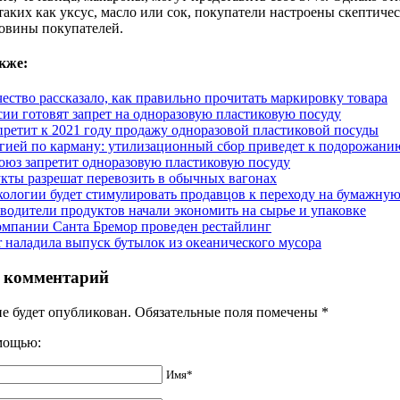
таких как уксус, масло или сок, покупатели настроены скептиче
овины покупателей.
кже:
чество рассказало, как правильно прочитать маркировку товара
сии готовят запрет на одноразовую пластиковую посуду
претит к 2021 году продажу одноразовой пластиковой посуды
гией по карману: утилизационный сбор приведет к подорожани
оюз запретит одноразовую пластиковую посуду
кты разрешат перевозить в обычных вагонах
ологии будет стимулировать продавцов к переходу на бумажную
водители продуктов начали экономить на сырье и упаковке
омпании Санта Бремор проведен рестайлинг
r наладила выпуск бутылок из океанического мусора
 комментарий
не будет опубликован. Обязательные поля помечены
*
омощью:
Имя*