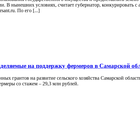
и. В нынешних условиях, считает губернатор, конкурировать с 
nt.ru. По его [...]
ыделяемые на поддержку фермеров в Самарской об
нных грантов на развитие сельского хозяйства Самарской облас
ермеры со стажем – 29,3 млн рублей.