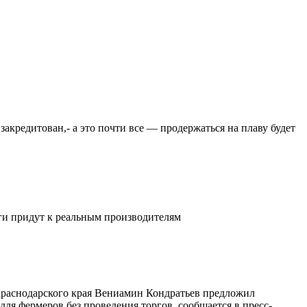
закредитован,- а это почти все — продержаться на плаву будет
ьги придут к реальным производителям
 Краснодарского края Вениамин Кондратьев предложил
ля фермеров без проведения торгов, сообщается в пресс-