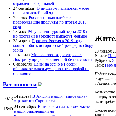
отравления Скрипалей
24 сентября↓
В пищевом пальмовом масле
нашли опаснейший яд
7 июля↓
Росстат назвал наиболее
подорожавшие продукты по итогам 2018
года
18 мая↓
РФ увеличит урожай зерна 2019 г,
Жител
но поставки на экспорт вырастут меньше
28 марта↓
Прогноз. Россия в 2019 году
может побить исторический рекорд по сбору
зерна
20 января 2
11 марта↓
Минсельхоз скорректировал
Раздел:
Нов
Доктрину продовольственной безопасности
Рубрики:
Уп
6 февраля↓
Цены на зерно в России
Теги:
Герма
обновляют максимумы, но катастрофой не
становятся
Подавляюще
результаты
Все новости
«Зеленой не
Количество 
14 марта↓
В Англии нашли «виновника»
в первую оч
00:13
отравления Скрипалей
их потребно
24 сентября↓
В пищевом пальмовом масле
15:49
Скорее всег
нашли опаснейший яд
таких, как 