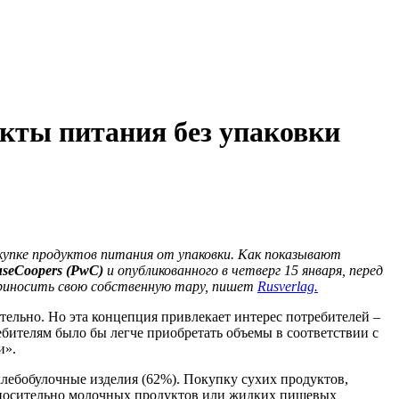
кты питания без упаковки
упке продуктов питания от упаковки. Как показывают
useCoopers (PwC)
и опубликованного в четверг 15 января, перед
 приносить свою собственную тару, пишет
Rusverlag.
тельно. Но эта концепция привлекает интерес потребителей –
ебителям было бы легче приобретать объемы в соответствии с
и».
хлебобулочные изделия (62%). Покупку сухих продуктов,
 относительно молочных продуктов или жидких пищевых