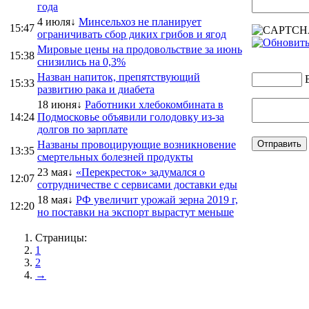
года
4 июля↓
Минсельхоз не планирует
15:47
ограничивать сбор диких грибов и ягод
Мировые цены на продовольствие за июнь
15:38
снизились на 0,3%
Назван напиток, препятствующий
15:33
развитию рака и диабета
18 июня↓
Работники хлебокомбината в
14:24
Подмосковье объявили голодовку из-за
долгов по зарплате
Названы провоцирующие возникновение
13:35
смертельных болезней продукты
23 мая↓
«Перекресток» задумался о
12:07
сотрудничестве с сервисами доставки еды
18 мая↓
РФ увеличит урожай зерна 2019 г,
12:20
но поставки на экспорт вырастут меньше
Страницы:
1
2
→