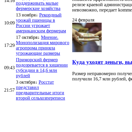
14:16
поддерживать малые
релизе краевой администраци
фермерские хозяйства
невозможно, передает kommersa
13 ноября↓
Рекордный
24 февраля
урожай пшеницы в
10:09
России угрожает
американским фермерам
17 октября↓
Мнение.
Монополизация мирового
17:29
агропрома приняла
угрожающие размеры
Приморский фермер
Куда уходят деньги, в
подозревается в хищении
09:43
субсидии в 14,6 млн
Размер неправомерно получе
рублей
получили 16,7 млн рублей, ф
3 октября↓
Росстат
представил
21:57
предварительные итоги
второй сельхозпереписи