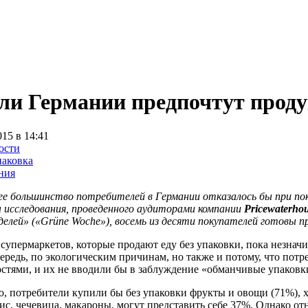
и Германии предпочтут проду
015 в 14:41
ости
аковка
ния
е большинство потребителей в Германии отказалось бы при пок
 исследования, проведенного аудиторами компании
Pricewaterho
делей» («Grüne Woche»), восемь из десяти покупателей готовы
супермаркетов, которые продают еду без упаковки, пока незначи
ередь, по экологическим причинам, но также и потому, что потр
стями, и их не вводили бы в заблуждение «обманчивые упаковк
о, потребители купили бы без упаковки фрукты и овощи (71%), 
рис, чечевица, макароны, могут представить себе 37%. Однако