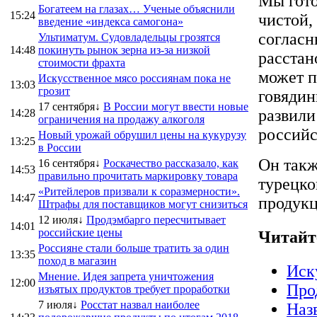
Мы гото
Богатеем на глазах… Ученые объяснили
15:24
чистой,
введение «индекса самогона»
согласн
Ультиматум. Судовладельцы грозятся
14:48
покинуть рынок зерна из-за низкой
расстан
стоимости фрахта
может п
Искусственное мясо россиянам пока не
13:03
грозит
говядин
17 сентября↓
В России могут ввести новые
развили
14:28
ограничения на продажу алкоголя
российс
Новый урожай обрушил цены на кукурузу
13:25
в России
Он такж
16 сентября↓
Роскачество рассказало, как
14:53
правильно прочитать маркировку товара
турецко
«Ритейлеров призвали к соразмерности».
14:47
продукц
Штрафы для поставщиков могут снизиться
12 июля↓
Продэмбарго пересчитывает
14:01
российские цены
Читайт
Россияне стали больше тратить за один
13:35
поход в магазин
Иск
Мнение. Идея запрета уничтожения
12:00
Про
изъятых продуктов требует проработки
7 июля↓
Росстат назвал наиболее
Наз