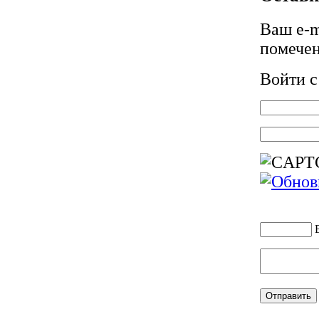
Ваш e-m
помече
Войти 