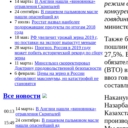
14 марта↓
В Англии нашли «виновника»
режим в
отравления Скрипалей
конкуре
24 сентября↓
В пищевом пальмовом масле
нашли опаснейший яд
говядин
7 июля↓
Росстат назвал наиболее
министе
подорожавшие продукты по итогам 2018
года
18 мая↓
РФ увеличит урожай зерна 2019 г,
Также б
но поставки на экспорт вырастут меньше
пошлину
28 марта↓
Прогноз. Россия в 2019 году
может побить исторический рекорд по сбору
27,5%. 
зерна
обязате
11 марта↓
Минсельхоз скорректировал
Доктрину продовольственной безопасности
(ВТО) в
6 февраля↓
Цены на зерно в России
ввоз го
обновляют максимумы, но катастрофой не
становятся
составл
Все новости
Наканун
Назарба
14 марта↓
В Англии нашли «виновника»
00:13
Казахст
отравления Скрипалей
произво
24 сентября↓
В пищевом пальмовом масле
15:49
нашли опаснейший яд