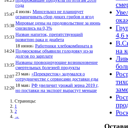
14:23
подорожавшие продукты по итогам 2018
сме
года
Уве
4 июля↓
Минсельхоз не планирует
15:47
ограничивать сбор диких грибов и ягод
ока
Мировые цены на продовольствие за июнь
15:38
Гру
снизились на 0,3%
4,6 
Назван напиток, препятствующий
15:33
развитию рака и диабета
В.С
18 июня↓
Работники хлебокомбината в
на 
14:24
Подмосковье объявили голодовку из-за
долгов по зарплате
Лив
Названы провоцирующие возникновение
13:35
бол
смертельных болезней продукты
Рос
23 мая↓
«Перекресток» задумался о
12:07
сотрудничестве с сервисами доставки еды
тихо
18 мая↓
РФ увеличит урожай зерна 2019 г,
12:20
зам
но поставки на экспорт вырастут меньше
Рос
Страницы:
про
1
2
Рос
→
Остави