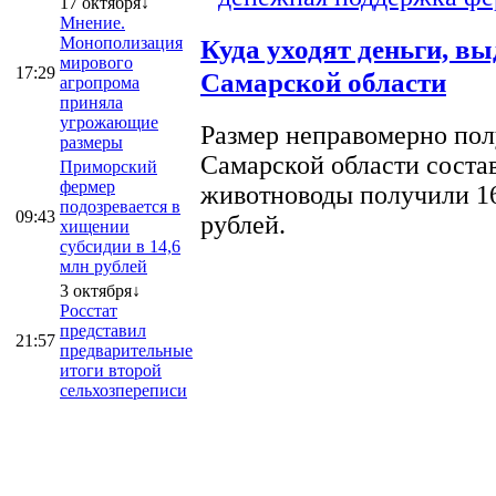
17 октября↓
Мнение.
Монополизация
Куда уходят деньги, в
мирового
17:29
Самарской области
агропрома
приняла
угрожающие
Размер неправомерно полу
размеры
Самарской области соста
Приморский
фермер
животноводы получили 16
подозревается в
09:43
рублей.
хищении
субсидии в 14,6
млн рублей
3 октября↓
Росстат
представил
21:57
предварительные
итоги второй
сельхозпереписи