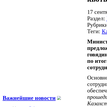
17 сент
Раздел:
Рубрик
Теги:
К
Минист
предло
говяди
по ито
сотрудн
Основно
сотрудн
обеспеч
прошедш
Важнейшие новости
Казахс