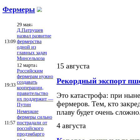
Фермеры
29 мая↓
Д.Патрушев
назвал развитие
13:09
фермерства
одной из
главных задач
Минсельхоза
15 августа
12 марта↓
Российским
фермерам нужно
Рекордный экспорт пше
создавать
19:33
кооперации,
правительство
Это катастрофа: при ныне
их поддержит —
фермеров. Тем, кто закре
Путин
плаву будет очень сложно
Немецкие
фермеры сильно
11:57
пострадали от
4 августа
российского
продэмбарго