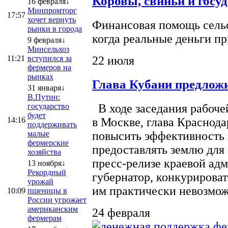
Коровы, свиньи и госу
16 февраля↓
Минпромторг
17:57
хочет вернуть
Финансовая помощь сельс
рынки в города
когда реальные деньги п
9 февраля↓
Минсельхоз
22 июля
11:21
вступился за
фермеров на
рынках
Глава Кубани предложи
31 января↓
В.Путин:
государство
В ходе заседания рабоче
будет
14:16
в Москве, глава Краснод
поддерживать
малые
повысить эффективность 
фермерские
предоставлять землю для 
хозяйства
пресс-релизе краевой ад
13 ноября↓
Рекордный
губернатор, конкурироват
урожай
им практически невозможно
10:09
пшеницы в
России угрожает
американским
24 февраля
фермерам