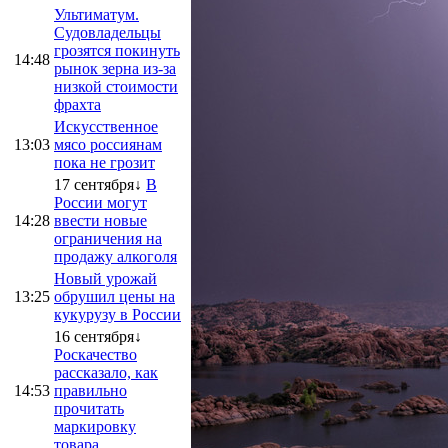
Ультиматум.
Судовладельцы
грозятся покинуть
14:48
рынок зерна из-за
низкой стоимости
фрахта
Искусственное
13:03
мясо россиянам
пока не грозит
17 сентября↓
В
России могут
14:28
ввести новые
ограничения на
продажу алкоголя
Новый урожай
13:25
обрушил цены на
кукурузу в России
16 сентября↓
Роскачество
рассказало, как
14:53
правильно
прочитать
маркировку
товара