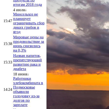
продукты по
итогам 2018 года
4 июля↓
Минсельхоз не
планирует
15:47
ограничивать сбор
диких грибов и
ягод
Мировые цены на
продовольствие за
15:38
июнь снизились
на 0,3%
Назван напиток,
препятствующий
15:33
развитию рака и
диабета
18 июня↓
Работники
хлебокомбината в
Подмосковье
14:24
объявили
голодовку из-за
долгов по
зарплате