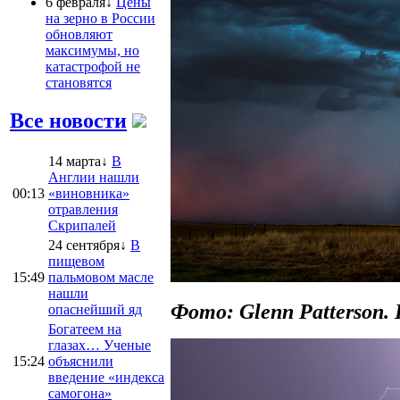
6 февраля↓
Цены
на зерно в России
обновляют
максимумы, но
катастрофой не
становятся
Все новости
14 марта↓
В
Англии нашли
00:13
«виновника»
отравления
Скрипалей
24 сентября↓
В
пищевом
15:49
пальмовом масле
нашли
Фото: Glenn Patterso
опаснейший яд
Богатеем на
глазах… Ученые
15:24
объяснили
введение «индекса
самогона»