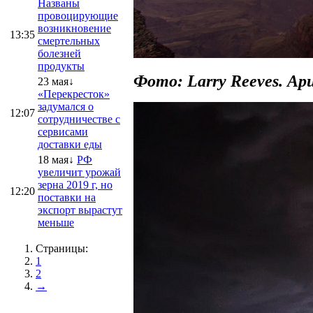
Названы
провоцирующие
возникновение
13:35
смертельных
болезней
продукты
Фото: Larry Reeves. А
23 мая↓
«Перекресток»
задумался о
12:07
сотрудничестве с
сервисами
доставки еды
18 мая↓
РФ
увеличит урожай
зерна 2019 г, но
12:20
поставки на
экспорт вырастут
меньше
Страницы:
1
2
→