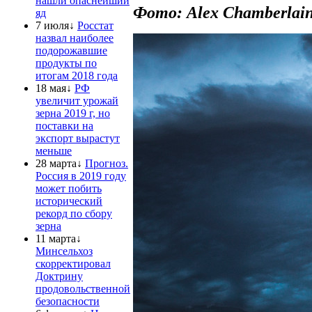
нашли опаснейший
Фото: Alex Chamberl
яд
7 июля↓
Росстат
назвал наиболее
подорожавшие
продукты по
итогам 2018 года
18 мая↓
РФ
увеличит урожай
зерна 2019 г, но
поставки на
экспорт вырастут
меньше
28 марта↓
Прогноз.
Россия в 2019 году
может побить
исторический
рекорд по сбору
зерна
11 марта↓
Минсельхоз
скорректировал
Доктрину
продовольственной
безопасности