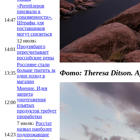
«Ритейлеров
призвали к
соразмерности».
14:47
Штрафы для
поставщиков
могут снизиться
12 июля↓
Продэмбарго
14:01
пересчитывает
российские цены
Россияне стали
больше тратить за
Фото: Theresa Ditson.
13:35
один поход в
магазин
Мнение. Идея
запрета
уничтожения
12:00
изъятых
продуктов требует
проработки
7 июля↓
Росстат
назвал наиболее
14:23
подорожавшие