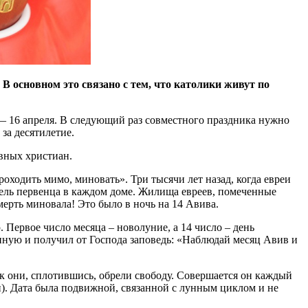
В основном это связано с тем, что католики живут по
 — 16 апреля. В следующий раз совместного праздника нужно
 за десятилетие.
вных христиан.
роходить мимо, миновать». Три тысячи лет назад, когда евреи
бель первенца в каждом доме. Жилища евреев, помеченные
ерть миновала! Это было в ночь на 14 Авива.
 Первое число месяца – новолуние, а 14 число – день
нную и получил от Господа заповедь: «Наблюдай месяц Авив и
как они, сплотившись, обрели свободу. Совершается он каждый
н). Дата была подвижной, связанной с лунным циклом и не