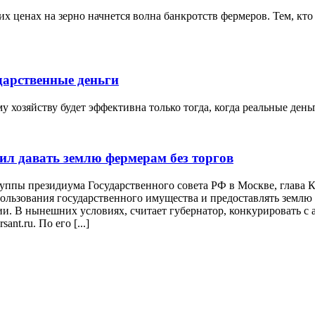
х ценах на зерно начнется волна банкротств фермеров. Тем, кто 
дарственные деньги
 хозяйству будет эффективна только тогда, когда реальные ден
ил давать землю фермерам без торгов
руппы президиума Государственного совета РФ в Москве, глава
льзования государственного имущества и предоставлять землю д
и. В нынешних условиях, считает губернатор, конкурировать с 
nt.ru. По его [...]