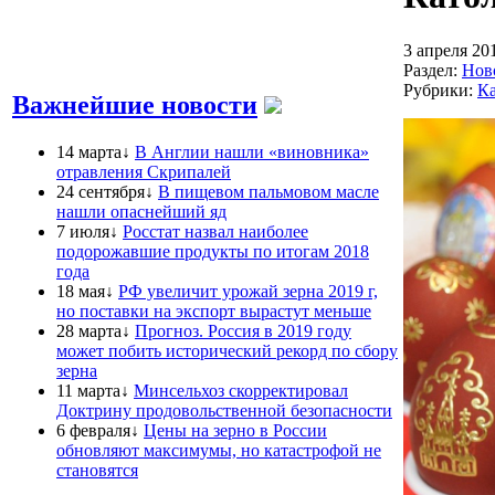
3 апреля 20
Раздел:
Нов
Рубрики:
Ка
Важнейшие новости
14 марта↓
В Англии нашли «виновника»
отравления Скрипалей
24 сентября↓
В пищевом пальмовом масле
нашли опаснейший яд
7 июля↓
Росстат назвал наиболее
подорожавшие продукты по итогам 2018
года
18 мая↓
РФ увеличит урожай зерна 2019 г,
но поставки на экспорт вырастут меньше
28 марта↓
Прогноз. Россия в 2019 году
может побить исторический рекорд по сбору
зерна
11 марта↓
Минсельхоз скорректировал
Доктрину продовольственной безопасности
6 февраля↓
Цены на зерно в России
обновляют максимумы, но катастрофой не
становятся