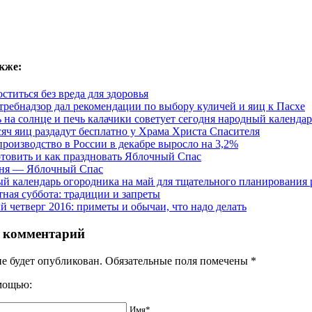
кже:
ститься без вреда для здоровья
требнадзор дал рекомендации по выбору куличей и яиц к Пасхе
ь на солнце и печь калачики советует сегодня народный календар
сяч яиц раздадут бесплатно у Храма Христа Спасителя
роизводство в России в декабре выросло на 3,2%
отовить и как праздновать Яблочный Спас
ня — Яблочный Спас
й календарь огородника на май для тщательного планирования р
тная суббота: традиции и запреты
й четверг 2016: приметы и обычаи, что надо делать
 комментарий
не будет опубликован. Обязательные поля помечены
*
омощью:
Имя*