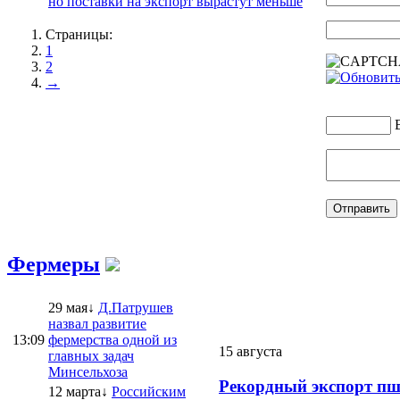
но поставки на экспорт вырастут меньше
Страницы:
1
2
→
Фермеры
29 мая↓
Д.Патрушев
назвал развитие
13:09
фермерства одной из
15 августа
главных задач
Минсельхоза
Рекордный экспорт пш
12 марта↓
Российским