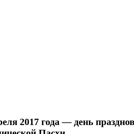
реля 2017 года — день праздн
лической Пасхи