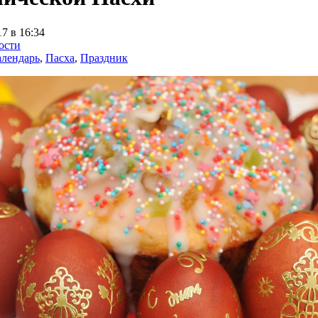
17 в 16:34
ости
лендарь
,
Пасха
,
Праздник