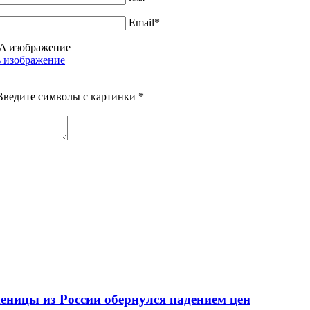
Email*
Введите символы с картинки
*
еницы из России обернулся падением цен