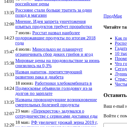
14:01
российские цены
Россияне стали больше тратить за один
13:35
поход в магазин
ПродMag
Мнение. Идея запрета уничтожения
12:00
изъятых продуктов требует проработки
Читайте та
7 июля↓
Росстат назвал наиболее
14:23
подорожавшие продукты по итогам 2018
Как по
года
Роспо
Гадат
4 июля↓
Минсельхоз не планирует
15:47
10 ты
ограничивать сбор диких грибов и ягод
Промп
Мировые цены на продовольствие за июнь
15:38
Что г
снизились на 0,3%
Сегод
Назван напиток, препятствующий
Лунны
15:33
развитию рака и диабета
Страс
18 июня↓
Работники хлебокомбината в
Чисты
14:24
Подмосковье объявили голодовку из-за
долгов по зарплате
Оставить
Названы провоцирующие возникновение
13:35
смертельных болезней продукты
Ваш e-mail 
23 мая↓
«Перекресток» задумался о
12:07
Войти с п
сотрудничестве с сервисами доставки еды
18 мая↓
РФ увеличит урожай зерна 2019 г,
12:20