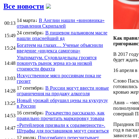
Все новости
14 марта↓
В Англии нашли «виновника»
00:13
отравления Скрипалей
24 сентября↓
В пищевом пальмовом масле
15:49
Как правил
нашли опаснейший яд
григорианс
Богатеем на глазах… Ученые объяснили
15:24
введение «индекса самогона»
В 2017 году
Ультиматум. Судовладельцы грозятся
будет ждать
14:48
покинуть рынок зерна из-за низкой
стоимости фрахта
16 апреля 
Искусственное мясо россиянам пока не
13:03
Слово Пасха
грозит
готовились 
17 сентября↓
В России могут ввести новые
14:28
кровью жерт
ограничения на продажу алкоголя
Новый урожай обрушил цены на кукурузу
Авив – «мес
13:25
в России
полнолуния.
16 сентября↓
Роскачество рассказало, как
совершай Па
14:53
правильно прочитать маркировку товара
Праздник Пе
«Ритейлеров призвали к соразмерности».
14:47
год в пасха
Штрафы для поставщиков могут снизиться
зависела от
12 июля↓
Продэмбарго пересчитывает