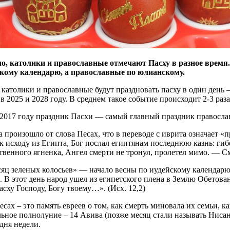
о, католики и православные отмечают Пасху в разное время. 
кому календарю, а православные по юлианскому.
 католики и православные будут праздновать пасху в один день
 в 2025 и 2028 году. В среднем такое событие происходит 2-3 раза
в 2017 году праздник Пасхи — самый главный праздник правосла
 произошло от слова Песах, что в переводе с иврита означает «п
к исходу из Египта, Бог послал египтянам последнюю казнь: ги
венного ягненка, Ангел смерти не тронул, пролетел мимо. — См
яц зеленых колосьев» — начало весны по иудейскому календарю.
 В этот день народ ушел из египетского плена в Землю Обетова
сху Господу, Богу твоему…». (Исх. 12,2)
сах – это память евреев о том, как смерть миновала их семьи, 
льное полнолуние – 14 Авива (позже месяц стали называть Ниса
 дня недели.