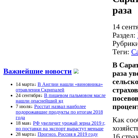
раза
14 сент
Раздел:
Рубрик
Теги:
С
В Сарат
Важнейшие новости
раза у
сельско
14 марта↓
В Англии нашли «виновника»
страхо
отравления Скрипалей
24 сентября↓
В пищевом пальмовом масле
посевов
нашли опаснейший яд
процен
7 июля↓
Росстат назвал наиболее
подорожавшие продукты по итогам 2018
года
Как соо
18 мая↓
РФ увеличит урожай зерна 2019 г,
хозяйст
но поставки на экспорт вырастут меньше
28 марта↓
Прогноз. Россия в 2019 году
16 стра