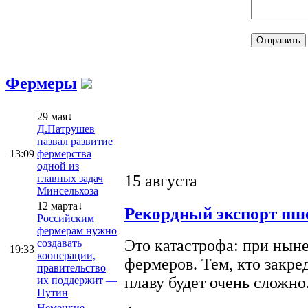
Фермеры
29 мая↓
Д.Патрушев
назвал развитие
13:09
фермерства
одной из
15 августа
главных задач
Минсельхоза
12 марта↓
Рекордный экспорт пше
Российским
фермерам нужно
Это катастрофа: при ныне
создавать
19:33
кооперации,
фермеров. Тем, кто закре
правительство
плаву будет очень сложно
их поддержит —
Путин
Немецкие