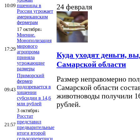
10:09
пшеницы в
24 февраля
России угрожает
американским
фермерам
17 октября↓
Мнение.
Монополизация
мирового
17:29
агропрома
Куда уходят деньги, в
приняла
Самарской области
угрожающие
размеры
Приморский
Размер неправомерно полу
фермер
Самарской области соста
подозревается в
09:43
хищении
животноводы получили 16
субсидии в 14,6
рублей.
млн рублей
3 октября↓
Росстат
представил
21:57
предварительные
итоги второй
сельхозпереписи