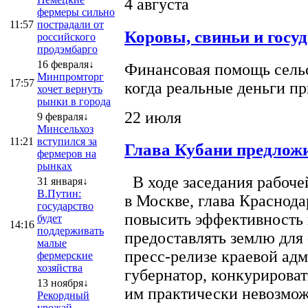
4 августа
фермеры сильно
11:57
пострадали от
Коровы, свиньи и госу
российского
продэмбарго
16 февраля↓
Финансовая помощь сельс
Минпромторг
17:57
когда реальные деньги п
хочет вернуть
рынки в города
22 июля
9 февраля↓
Минсельхоз
11:21
вступился за
Глава Кубани предложи
фермеров на
рынках
В ходе заседания рабоче
31 января↓
В.Путин:
в Москве, глава Краснод
государство
повысить эффективность 
будет
14:16
поддерживать
предоставлять землю для 
малые
пресс-релизе краевой ад
фермерские
хозяйства
губернатор, конкурироват
13 ноября↓
им практически невозможно
Рекордный
урожай