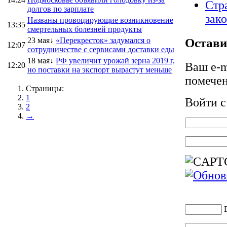
Стр
долгов по зарплате
зак
Названы провоцирующие возникновение
13:35
смертельных болезней продукты
Остави
23 мая↓
«Перекресток» задумался о
12:07
сотрудничестве с сервисами доставки еды
18 мая↓
РФ увеличит урожай зерна 2019 г,
Ваш e-m
12:20
но поставки на экспорт вырастут меньше
помече
Страницы:
1
Войти 
2
→