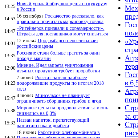
Новый урожай обрушил цены на кукурузу
13:25
Мех
в России
пре
16 сентября↓
Роскачество рассказало, как
14:53
правильно прочитать маркировку товара
Гос
«Ритейлеров призвали к соразмерности».
14:47
пол
Штрафы для поставщиков могут снизиться
«Ур
12 июля↓
Продэмбарго пересчитывает
14:01
российские цены
стр
Россияне стали больше тратить за один
13:35
Агр
поход в магазин
тер
Мнение. Идея запрета уничтожения
12:00
изъятых продуктов требует проработки
Гос
7 июля↓
Росстат назвал наиболее
в 6,
14:23
подорожавшие продукты по итогам 2018
года
Агр
4 июля↓
Минсельхоз не планирует
15:47
пон
ограничивать сбор диких грибов и ягод
Стр
Мировые цены на продовольствие за июнь
15:38
снизились на 0,3%
за о
Назван напиток, препятствующий
15:33
Стр
развитию рака и диабета
рис
18 июня↓
Работники хлебокомбината в
14:24
Подмосковье объявили голодовку из-за