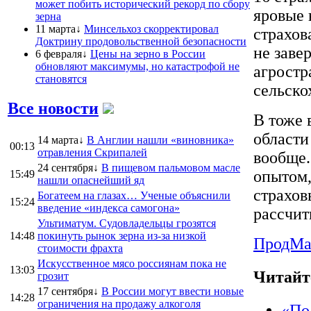
может побить исторический рекорд по сбору
яровые 
зерна
11 марта↓
Минсельхоз скорректировал
страхов
Доктрину продовольственной безопасности
не заве
6 февраля↓
Цены на зерно в России
обновляют максимумы, но катастрофой не
агростр
становятся
сельско
Все новости
В тоже 
области
14 марта↓
В Англии нашли «виновника»
00:13
отравления Скрипалей
вообще.
24 сентября↓
В пищевом пальмовом масле
опытом,
15:49
нашли опаснейший яд
страхов
Богатеем на глазах… Ученые объяснили
15:24
введение «индекса самогона»
рассчит
Ультиматум. Судовладельцы грозятся
14:48
покинуть рынок зерна из-за низкой
ПродMa
стоимости фрахта
Искусственное мясо россиянам пока не
13:03
Читайт
грозит
17 сентября↓
В России могут ввести новые
14:28
ограничения на продажу алкоголя
«По