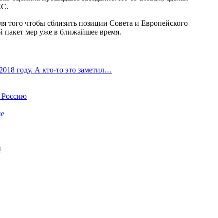
ЕС.
ля того чтобы сблизить позиции Совета и Европейского
й пакет мер уже в ближайшее время.
2018 году. А кто-то это заметил…
в Россию
не
ы