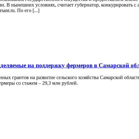
и. В нынешних условиях, считает губернатор, конкурировать с 
nt.ru. По его [...]
ыделяемые на поддержку фермеров в Самарской об
нных грантов на развитие сельского хозяйства Самарской облас
ермеры со стажем – 29,3 млн рублей.