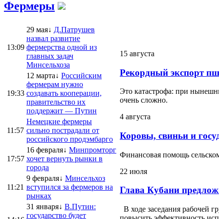
Фермеры
29 мая↓
Д.Патрушев
назвал развитие
13:09
фермерства одной из
15 августа
главных задач
Минсельхоза
Рекордный экспорт пш
12 марта↓
Российским
фермерам нужно
Это катастрофа: при нынешни
19:33
создавать кооперации,
очень сложно.
правительство их
поддержит — Путин
4 августа
Немецкие фермеры
11:57
сильно пострадали от
Коровы, свиньи и госу
российского продэмбарго
16 февраля↓
Минпромторг
Финансовая помощь сельскому
17:57
хочет вернуть рынки в
города
22 июля
9 февраля↓
Минсельхоз
11:21
вступился за фермеров на
Глава Кубани предлож
рынках
31 января↓
В.Путин:
В ходе заседания рабочей г
государство будет
повысить эффективность испо