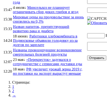
года
4 июля↓
Минсельхоз не планирует
15:47
ограничивать сбор диких грибов и ягод
Мировые цены на продовольствие за июнь
15:38
снизились на 0,3%
Назван напиток, препятствующий
15:33
развитию рака и диабета
18 июня↓
Работники хлебокомбината в
14:24
Подмосковье объявили голодовку из-за
долгов по зарплате
Названы провоцирующие возникновение
13:35
смертельных болезней продукты
23 мая↓
«Перекресток» задумался о
12:07
сотрудничестве с сервисами доставки еды
18 мая↓
РФ увеличит урожай зерна 2019 г,
12:20
но поставки на экспорт вырастут меньше
Страницы:
1
2
→