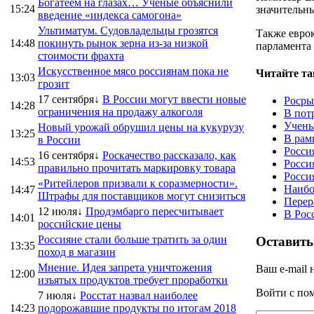
Богатеем на глазах… Ученые объяснили
15:24
значительн
введение «индекса самогона»
Ультиматум. Судовладельцы грозятся
Также еврок
14:48
покинуть рынок зерна из-за низкой
парламента 
стоимости фрахта
Искусственное мясо россиянам пока не
Читайте та
13:03
грозит
17 сентября↓
В России могут ввести новые
Росры
14:28
ограничения на продажу алкоголя
В пот
Учены
Новый урожай обрушил цены на кукурузу
13:25
В рам
в России
Росси
16 сентября↓
Роскачество рассказало, как
14:53
Росси
правильно прочитать маркировку товара
Росси
«Ритейлеров призвали к соразмерности».
Наибо
14:47
Штрафы для поставщиков могут снизиться
Перер
12 июля↓
Продэмбарго пересчитывает
В Рос
14:01
российские цены
Россияне стали больше тратить за один
Оставить
13:35
поход в магазин
Мнение. Идея запрета уничтожения
Ваш e-mail 
12:00
изъятых продуктов требует проработки
Войти с п
7 июля↓
Росстат назвал наиболее
14:23
подорожавшие продукты по итогам 2018