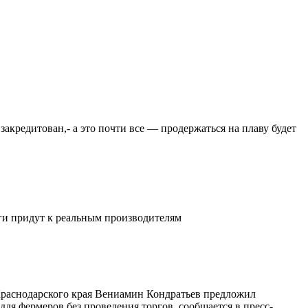
закредитован,- а это почти все — продержаться на плаву будет
ьги придут к реальным производителям
 Краснодарского края Вениамин Кондратьев предложил
ля фермеров без проведения торгов, сообщается в пресс-