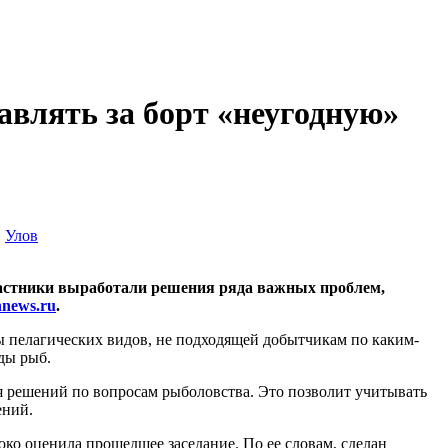
авлять за борт «неугодную»
,
Улов
частники выработали решения ряда важных проблем,
news.ru
.
бы пелагических видов, не подходящей добытчикам по каким-
иды рыб.
 решений по вопросам рыболовства. Это позволит учитывать
ений.
ко оценила прошедшее заседание. По ее словам, сделан