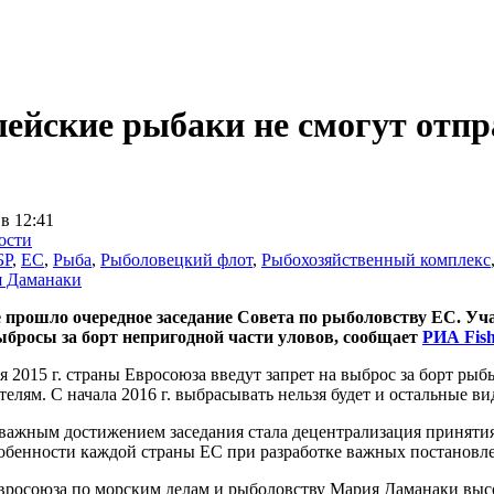
ейские рыбаки не смогут отпр
 в 12:41
ости
БР
,
ЕС
,
Рыба
,
Рыболовецкий флот
,
Рыбохозяйственный комплекс
 Даманаки
 прошло очередное заседание Совета по рыболовству ЕС. У
бросы за борт непригодной части уловов, сообщает
РИА Fish
я 2015 г. страны Евросоюза введут запрет на выброс за борт ры
телям. С начала 2016 г. выбрасывать нельзя будет и остальные в
важным достижением заседания стала децентрализация принятия
собенности каждой страны ЕС при разработке важных постановл
вросоюза по морским делам и рыболовству Мария Даманаки высо