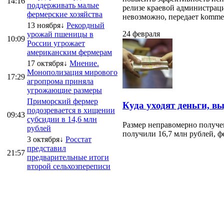
14:16
поддерживать малые
релизе краевой администраци
фермерские хозяйства
невозможно, передает kommersa
13 ноября↓
Рекордный
24 февраля
урожай пшеницы в
10:09
России угрожает
американским фермерам
17 октября↓
Мнение.
Монополизация мирового
17:29
агропрома приняла
угрожающие размеры
Приморский фермер
Куда уходят деньги, в
подозревается в хищении
09:43
субсидии в 14,6 млн
Размер неправомерно получе
рублей
получили 16,7 млн рублей, ф
3 октября↓
Росстат
представил
21:57
предварительные итоги
второй сельхозпереписи