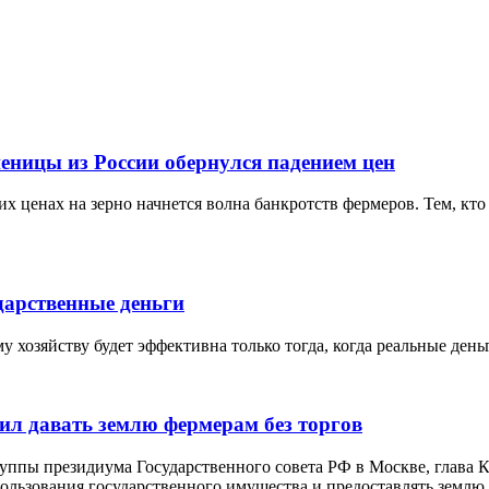
еницы из России обернулся падением цен
х ценах на зерно начнется волна банкротств фермеров. Тем, кто 
дарственные деньги
 хозяйству будет эффективна только тогда, когда реальные ден
ил давать землю фермерам без торгов
руппы президиума Государственного совета РФ в Москве, глава
льзования государственного имущества и предоставлять землю д