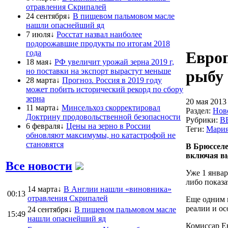
отравления Скрипалей
24 сентября↓
В пищевом пальмовом масле
нашли опаснейший яд
7 июля↓
Росстат назвал наиболее
подорожавшие продукты по итогам 2018
года
Европ
18 мая↓
РФ увеличит урожай зерна 2019 г,
но поставки на экспорт вырастут меньше
рыбу
28 марта↓
Прогноз. Россия в 2019 году
может побить исторический рекорд по сбору
зерна
20 мая 2013
11 марта↓
Минсельхоз скорректировал
Раздел:
Нов
Доктрину продовольственной безопасности
Рубрики:
В
6 февраля↓
Цены на зерно в России
Теги:
Мария
обновляют максимумы, но катастрофой не
становятся
В Брюсселе
включая вы
Все новости
Уже 1 январ
либо показа
14 марта↓
В Англии нашли «виновника»
00:13
отравления Скрипалей
Еще одним 
реалии и о
24 сентября↓
В пищевом пальмовом масле
15:49
нашли опаснейший яд
Комиссар Е