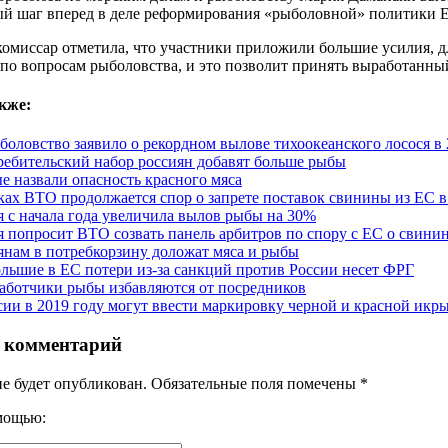
ый шаг вперед в деле реформирования «рыболовной» политики 
омиссар отметила, что участники приложили большие усилия, д
по вопросам рыболовства, и это позволит принять выработанны
кже:
боловство заявило о рекордном вылове тихоокеанского лосося в 
ребительский набор россиян добавят больше рыбы
е назвали опасность красного мяса
ках ВТО продолжается спор о запрете поставок свинины из ЕС 
я с начала года увеличила вылов рыбы на 30%
я попросит ВТО созвать панель арбитров по спору с ЕС о свини
янам в потребкорзину доложат мяса и рыбы
льшие в ЕС потери из-за санкций против России несет ФРГ
аботчики рыбы избавляются от посредников
сии в 2019 году могут ввести маркировку черной и красной икр
 комментарий
не будет опубликован. Обязательные поля помечены
*
омощью: