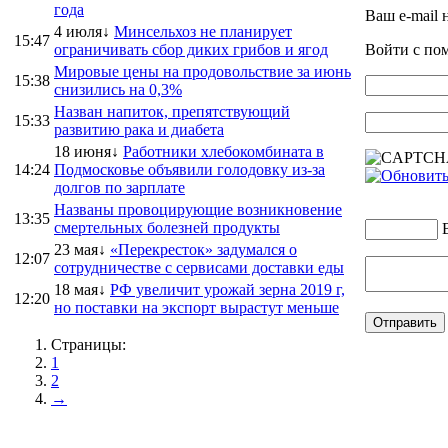
года
Ваш e-mail 
4 июля↓
Минсельхоз не планирует
15:47
ограничивать сбор диких грибов и ягод
Войти с п
Мировые цены на продовольствие за июнь
15:38
снизились на 0,3%
Назван напиток, препятствующий
15:33
развитию рака и диабета
18 июня↓
Работники хлебокомбината в
14:24
Подмосковье объявили голодовку из-за
долгов по зарплате
Названы провоцирующие возникновение
13:35
смертельных болезней продукты
23 мая↓
«Перекресток» задумался о
12:07
сотрудничестве с сервисами доставки еды
18 мая↓
РФ увеличит урожай зерна 2019 г,
12:20
но поставки на экспорт вырастут меньше
Страницы:
1
2
→