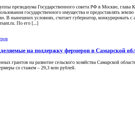
руппы президиума Государственного совета РФ в Москве, глава
льзования государственного имущества и предоставлять землю д
и. В нынешних условиях, считает губернатор, конкурировать с 
nt.ru. По его [...]
ыделяемые на поддержку фермеров в Самарской об
нных грантов на развитие сельского хозяйства Самарской облас
ермеры со стажем – 29,3 млн рублей.