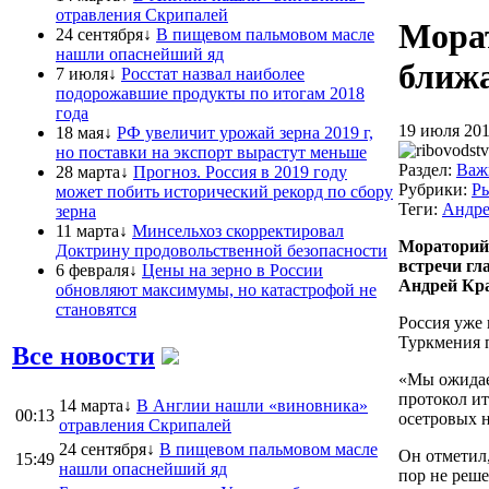
отравления Скрипалей
Морат
24 сентября↓
В пищевом пальмовом масле
нашли опаснейший яд
ближ
7 июля↓
Росстат назвал наиболее
подорожавшие продукты по итогам 2018
года
19 июля 201
18 мая↓
РФ увеличит урожай зерна 2019 г,
но поставки на экспорт вырастут меньше
Раздел:
Важ
28 марта↓
Прогноз. Россия в 2019 году
Рубрики:
Р
может побить исторический рекорд по сбору
Теги:
Андре
зерна
11 марта↓
Минсельхоз скорректировал
Мораторий 
Доктрину продовольственной безопасности
встречи гл
6 февраля↓
Цены на зерно в России
Андрей Кра
обновляют максимумы, но катастрофой не
становятся
Россия уже 
Туркмения 
Все новости
«Мы ожидаем
протокол ит
14 марта↓
В Англии нашли «виновника»
00:13
осетровых 
отравления Скрипалей
24 сентября↓
В пищевом пальмовом масле
Он отметил,
15:49
нашли опаснейший яд
пор не реше