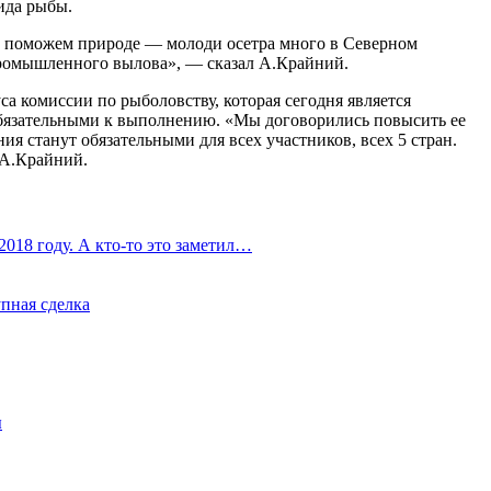
ида рыбы.
гда поможем природе — молоди осетра много в Северном
промышленного вылова», — сказал А.Крайний.
са комиссии по рыболовству, которая сегодня является
бязательными к выполнению. «Мы договорились повысить ее
ия станут обязательными для всех участников, всех 5 стран.
 А.Крайний.
2018 году. А кто-то это заметил…
упная сделка
ы