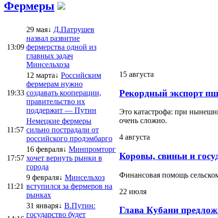
Фермеры
29 мая↓
Д.Патрушев
назвал развитие
13:09
фермерства одной из
главных задач
Минсельхоза
15 августа
12 марта↓
Российским
фермерам нужно
Рекордный экспорт пш
19:33
создавать кооперации,
правительство их
поддержит — Путин
Это катастрофа: при нынешни
очень сложно.
Немецкие фермеры
11:57
сильно пострадали от
4 августа
российского продэмбарго
16 февраля↓
Минпромторг
Коровы, свиньи и госу
17:57
хочет вернуть рынки в
города
Финансовая помощь сельскому
9 февраля↓
Минсельхоз
11:21
вступился за фермеров на
22 июля
рынках
31 января↓
В.Путин:
Глава Кубани предлож
государство будет