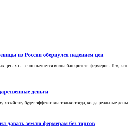
еницы из России обернулся падением цен
х ценах на зерно начнется волна банкротств фермеров. Тем, кто 
дарственные деньги
 хозяйству будет эффективна только тогда, когда реальные ден
ил давать землю фермерам без торгов