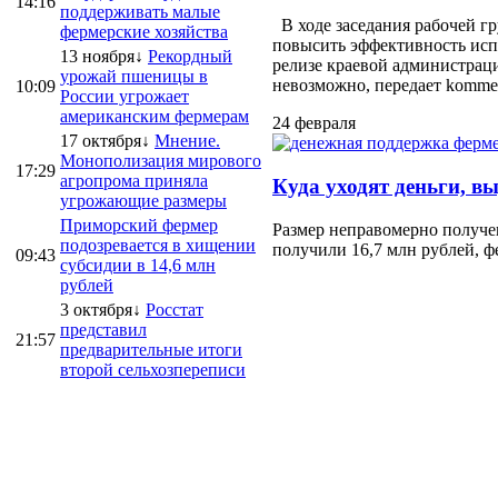
14:16
поддерживать малые
В ходе заседания рабочей г
фермерские хозяйства
повысить эффективность испо
13 ноября↓
Рекордный
релизе краевой администраци
урожай пшеницы в
невозможно, передает kommersa
10:09
России угрожает
американским фермерам
24 февраля
17 октября↓
Мнение.
Монополизация мирового
17:29
агропрома приняла
Куда уходят деньги, в
угрожающие размеры
Приморский фермер
Размер неправомерно получе
подозревается в хищении
получили 16,7 млн рублей, ф
09:43
субсидии в 14,6 млн
рублей
3 октября↓
Росстат
представил
21:57
предварительные итоги
второй сельхозпереписи