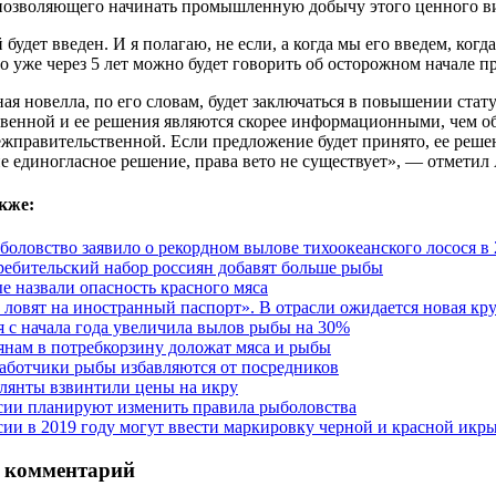
 позволяющего начинать промышленную добычу этого ценного в
будет введен. И я полагаю, не если, а когда мы его введем, ко
о уже через 5 лет можно будет говорить об осторожном начале 
ая новелла, по его словам, будет заключаться в повышении стату
венной и ее решения являются скорее информационными, чем о
ежправительственной. Если предложение будет принято, ее решен
е единогласное решение, права вето не существует», — отметил
кже:
боловство заявило о рекордном вылове тихоокеанского лосося в 
ребительский набор россиян добавят больше рыбы
е назвали опасность красного мяса
 ловят на иностранный паспорт». В отрасли ожидается новая кр
я с начала года увеличила вылов рыбы на 30%
янам в потребкорзину доложат мяса и рыбы
аботчики рыбы избавляются от посредников
лянты взвинтили цены на икру
сии планируют изменить правила рыболовства
сии в 2019 году могут ввести маркировку черной и красной икр
 комментарий