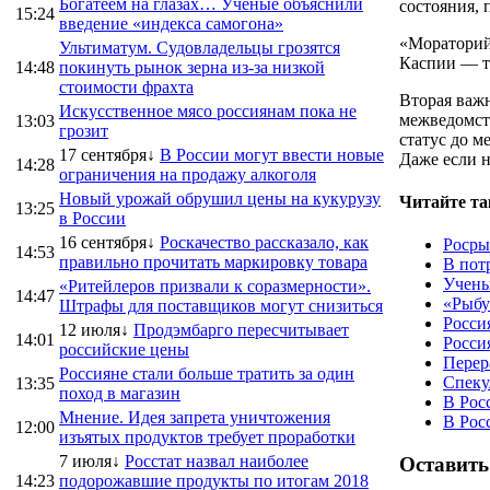
Богатеем на глазах… Ученые объяснили
состояния,
15:24
введение «индекса самогона»
«Мораторий 
Ультиматум. Судовладельцы грозятся
Каспии — т
14:48
покинуть рынок зерна из-за низкой
стоимости фрахта
Вторая важн
Искусственное мясо россиянам пока не
межведомст
13:03
грозит
статус до м
17 сентября↓
В России могут ввести новые
Даже если н
14:28
ограничения на продажу алкоголя
Новый урожай обрушил цены на кукурузу
Читайте та
13:25
в России
16 сентября↓
Роскачество рассказало, как
Росры
14:53
правильно прочитать маркировку товара
В пот
Учены
«Ритейлеров призвали к соразмерности».
14:47
«Рыбу
Штрафы для поставщиков могут снизиться
Росси
12 июля↓
Продэмбарго пересчитывает
14:01
Росси
российские цены
Перер
Россияне стали больше тратить за один
Спеку
13:35
поход в магазин
В Рос
Мнение. Идея запрета уничтожения
В Рос
12:00
изъятых продуктов требует проработки
7 июля↓
Росстат назвал наиболее
Оставить
14:23
подорожавшие продукты по итогам 2018