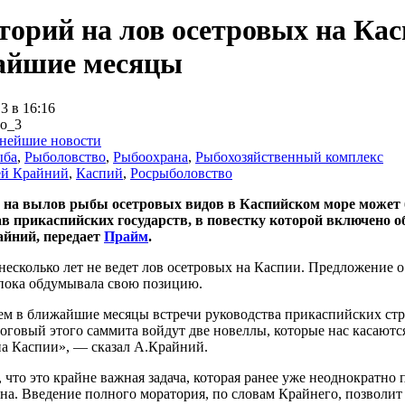
орий на лов осетровых на Кас
айшие месяцы
3 в 16:16
нейшие новости
ыба
,
Рыболовство
,
Рыбоохрана
,
Рыбохозяйственный комплекс
й Крайний
,
Каспий
,
Росрыболовство
на вылов рыбы осетровых видов в Каспийском море может бы
ав прикаспийских государств, в повестку которой включено 
йний, передает
Прайм
.
несколько лет не ведет лов осетровых на Каспии. Предложение о
пока обдумывала свою позицию.
 в ближайшие месяцы встречи руководства прикаспийских стран
оговый этого саммита войдут две новеллы, которые нас касаютс
на Каспии», — сказал А.Крайний.
 что это крайне важная задача, которая ранее уже неоднократно 
на. Введение полного моратория, по словам Крайнего, позволит 