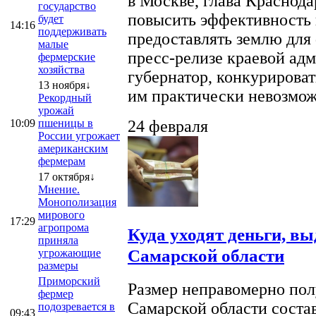
в Москве, глава Краснод
государство
повысить эффективность 
будет
14:16
поддерживать
предоставлять землю для 
малые
пресс-релизе краевой ад
фермерские
хозяйства
губернатор, конкурироват
13 ноября↓
им практически невозможно
Рекордный
урожай
10:09
пшеницы в
24 февраля
России угрожает
американским
фермерам
17 октября↓
Мнение.
Монополизация
мирового
17:29
агропрома
Куда уходят деньги, в
приняла
Самарской области
угрожающие
размеры
Приморский
Размер неправомерно полу
фермер
Самарской области соста
подозревается в
09:43