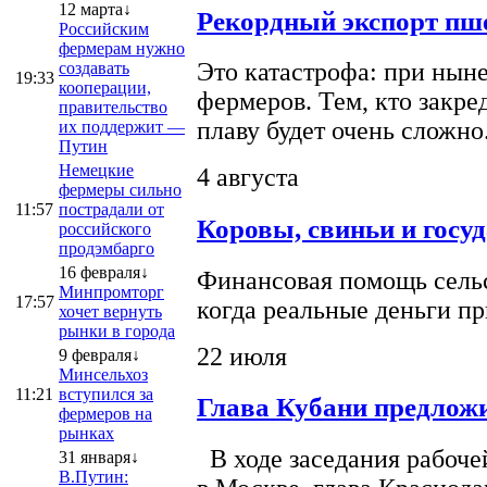
12 марта↓
Рекордный экспорт пше
Российским
фермерам нужно
Это катастрофа: при ныне
создавать
19:33
кооперации,
фермеров. Тем, кто закре
правительство
плаву будет очень сложно
их поддержит —
Путин
Немецкие
4 августа
фермеры сильно
11:57
пострадали от
Коровы, свиньи и госу
российского
продэмбарго
16 февраля↓
Финансовая помощь сельс
Минпромторг
17:57
когда реальные деньги п
хочет вернуть
рынки в города
22 июля
9 февраля↓
Минсельхоз
11:21
вступился за
Глава Кубани предложи
фермеров на
рынках
В ходе заседания рабоче
31 января↓
В.Путин: