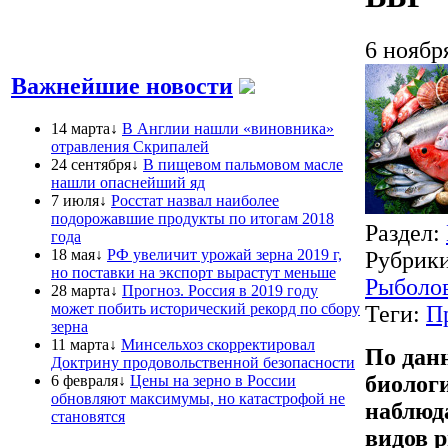
6 ноябр
Важнейшие новости
14 марта↓
В Англии нашли «виновника»
отравления Скрипалей
24 сентября↓
В пищевом пальмовом масле
нашли опаснейший яд
7 июля↓
Росстат назвал наиболее
подорожавшие продукты по итогам 2018
Раздел:
года
18 мая↓
РФ увеличит урожай зерна 2019 г,
Рубрик
но поставки на экспорт вырастут меньше
Рыболо
28 марта↓
Прогноз. Россия в 2019 году
может побить исторический рекорд по сбору
Теги:
П
зерна
11 марта↓
Минсельхоз скорректировал
По дан
Доктрину продовольственной безопасности
биологи
6 февраля↓
Цены на зерно в России
обновляют максимумы, но катастрофой не
наблюд
становятся
видов 