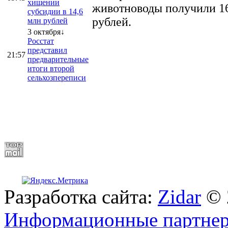
хищении
животноводы получили 16
субсидии в 14,6
рублей.
млн рублей
3 октября↓
Росстат
представил
21:57
предварительные
итоги второй
сельхозпереписи
Разработка сайта:
Zidar
© 
Информационные партне