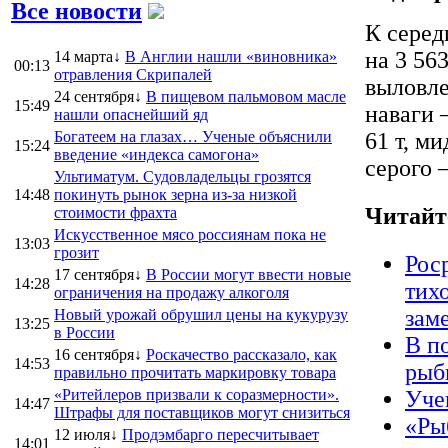
Все новости
К серед
на 3 563
14 марта↓
В Англии нашли «виновника»
00:13
отравления Скрипалей
выловлен
24 сентября↓
В пищевом пальмовом масле
15:49
наваги –
нашли опаснейший яд
Богатеем на глазах… Ученые объяснили
61 т, ми
15:24
введение «индекса самогона»
серого –
Ультиматум. Судовладельцы грозятся
14:48
покинуть рынок зерна из-за низкой
Читайт
стоимости фрахта
Искусственное мясо россиянам пока не
13:03
грозит
Рос
17 сентября↓
В России могут ввести новые
14:28
тихо
ограничения на продажу алкоголя
зам
Новый урожай обрушил цены на кукурузу
13:25
в России
В п
16 сентября↓
Роскачество рассказало, как
14:53
рыб
правильно прочитать маркировку товара
«Ритейлеров призвали к соразмерности».
Уче
14:47
Штрафы для поставщиков могут снизиться
«Ры
12 июля↓
Продэмбарго пересчитывает
14:01