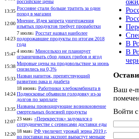
ожи
российские цены
Россияне стали больше тратить за один
Рос
13:35
поход в магазин
Рос
Мнение. Идея запрета уничтожения
12:00
Пер
изъятых продуктов требует проработки
7 июля↓
Росстат назвал наиболее
Спе
14:23
подорожавшие продукты по итогам 2018
В Р
года
В Р
4 июля↓
Минсельхоз не планирует
15:47
ограничивать сбор диких грибов и ягод
чер
Мировые цены на продовольствие за июнь
15:38
снизились на 0,3%
Остави
Назван напиток, препятствующий
15:33
развитию рака и диабета
18 июня↓
Работники хлебокомбината в
Ваш e-m
14:24
Подмосковье объявили голодовку из-за
помече
долгов по зарплате
Названы провоцирующие возникновение
13:35
Войти 
смертельных болезней продукты
23 мая↓
«Перекресток» задумался о
12:07
сотрудничестве с сервисами доставки еды
18 мая↓
РФ увеличит урожай зерна 2019 г,
12:20
но поставки на экспорт вырастут меньше