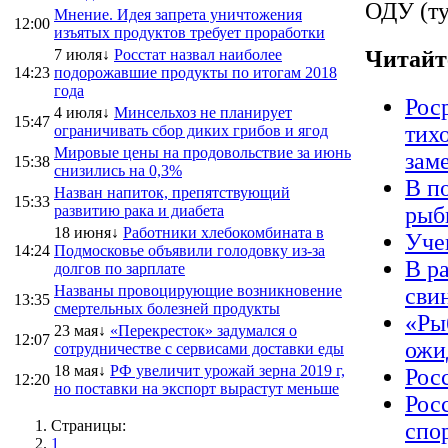
ОДУ (ту
Мнение. Идея запрета уничтожения
12:00
изъятых продуктов требует проработки
7 июля↓
Росстат назвал наиболее
Читайт
14:23
подорожавшие продукты по итогам 2018
года
Рос
4 июля↓
Минсельхоз не планирует
15:47
тихо
ограничивать сбор диких грибов и ягод
Мировые цены на продовольствие за июнь
зам
15:38
снизились на 0,3%
В п
Назван напиток, препятствующий
15:33
развитию рака и диабета
рыб
18 июня↓
Работники хлебокомбината в
Уче
14:24
Подмосковье объявили голодовку из-за
В р
долгов по зарплате
Названы провоцирующие возникновение
сви
13:35
смертельных болезней продукты
«Ры
23 мая↓
«Перекресток» задумался о
12:07
ожи
сотрудничестве с сервисами доставки еды
18 мая↓
РФ увеличит урожай зерна 2019 г,
Рос
12:20
но поставки на экспорт вырастут меньше
Рос
Страницы:
спо
1