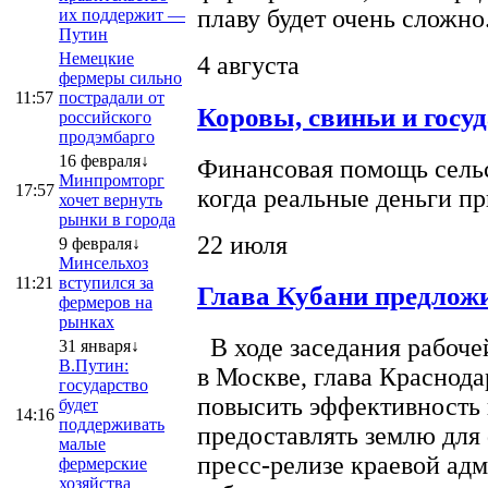
плаву будет очень сложно
их поддержит —
Путин
Немецкие
4 августа
фермеры сильно
11:57
пострадали от
Коровы, свиньи и госу
российского
продэмбарго
16 февраля↓
Финансовая помощь сельс
Минпромторг
17:57
когда реальные деньги п
хочет вернуть
рынки в города
22 июля
9 февраля↓
Минсельхоз
11:21
вступился за
Глава Кубани предложи
фермеров на
рынках
В ходе заседания рабоче
31 января↓
В.Путин:
в Москве, глава Краснод
государство
повысить эффективность 
будет
14:16
поддерживать
предоставлять землю для 
малые
пресс-релизе краевой ад
фермерские
хозяйства