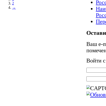
Рос
2
→
Наи
Рос
Пер
Остави
Ваш e-m
помече
Войти 