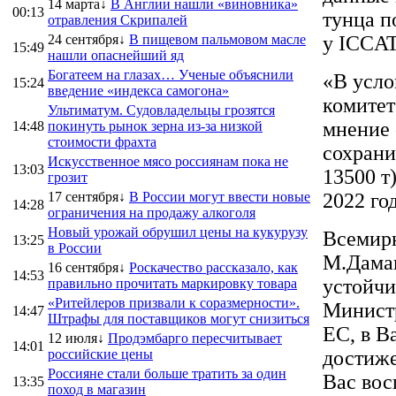
14 марта↓
В Англии нашли «виновника»
00:13
тунца п
отравления Скрипалей
24 сентября↓
В пищевом пальмовом масле
у ICCAT
15:49
нашли опаснейший яд
Богатеем на глазах… Ученые объяснили
«В усло
15:24
введение «индекса самогона»
комитет
Ультиматум. Судовладельцы грозятся
мнение 
14:48
покинуть рынок зерна из-за низкой
стоимости фрахта
сохрани
Искусственное мясо россиянам пока не
13:03
13500 т
грозит
17 сентября↓
В России могут ввести новые
2022 го
14:28
ограничения на продажу алкоголя
Новый урожай обрушил цены на кукурузу
Всемирн
13:25
в России
М.Даман
16 сентября↓
Роскачество рассказало, как
14:53
устойчи
правильно прочитать маркировку товара
«Ритейлеров призвали к соразмерности».
Минист
14:47
Штрафы для поставщиков могут снизиться
ЕС, в В
12 июля↓
Продэмбарго пересчитывает
14:01
российские цены
достиже
Россияне стали больше тратить за один
Вас вос
13:35
поход в магазин