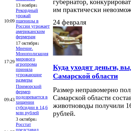
губернатор, конкурироват
13 ноября↓
им практически невозможно
Рекордный
урожай
10:09
пшеницы в
24 февраля
России угрожает
американским
фермерам
17 октября↓
Мнение.
Монополизация
мирового
17:29
агропрома
Куда уходят деньги, в
приняла
Самарской области
угрожающие
размеры
Приморский
Размер неправомерно полу
фермер
Самарской области соста
подозревается в
09:43
хищении
животноводы получили 16
субсидии в 14,6
рублей.
млн рублей
3 октября↓
Росстат
представил