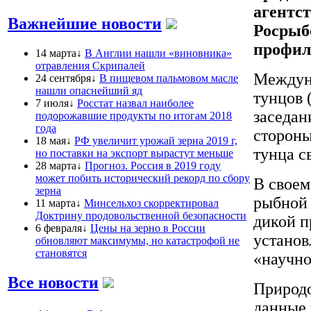
агентс
Важнейшие новости
Росрыб
профиль
14 марта↓
В Англии нашли «виновника»
отравления Скрипалей
Междуна
24 сентября↓
В пищевом пальмовом масле
нашли опаснейший яд
тунцов 
7 июля↓
Росстат назвал наиболее
заседан
подорожавшие продукты по итогам 2018
года
стороны
18 мая↓
РФ увеличит урожай зерна 2019 г,
тунца с
но поставки на экспорт вырастут меньше
28 марта↓
Прогноз. Россия в 2019 году
может побить исторический рекорд по сбору
В своем
зерна
рыбной
11 марта↓
Минсельхоз скорректировал
Доктрину продовольственной безопасности
дикой п
6 февраля↓
Цены на зерно в России
установ
обновляют максимумы, но катастрофой не
становятся
«научно
Все новости
Природо
данные 