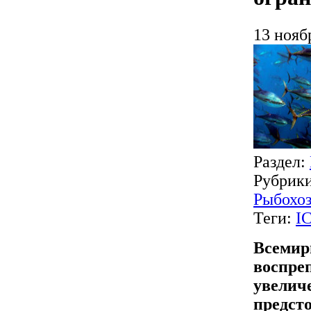
13 нояб
Раздел:
Рубрик
Рыбохоз
Теги:
I
Всемир
воспре
увелич
предст