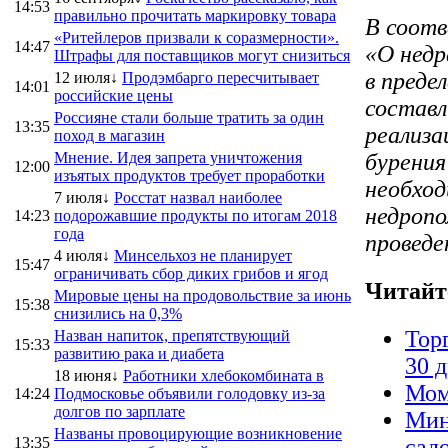
14:53
правильно прочитать маркировку товара
В соот
«Ритейлеров призвали к соразмерности».
14:47
«О недр
Штрафы для поставщиков могут снизиться
в преде
12 июля↓
Продэмбарго пересчитывает
14:01
российские цены
составл
Россияне стали больше тратить за один
13:35
реализа
поход в магазин
Мнение. Идея запрета уничтожения
бурения
12:00
изъятых продуктов требует проработки
необход
7 июля↓
Росстат назвал наиболее
недропо
14:23
подорожавшие продукты по итогам 2018
года
проведе
4 июля↓
Минсельхоз не планирует
15:47
ограничивать сбор диких грибов и ягод
Читайт
Мировые цены на продовольствие за июнь
15:38
снизились на 0,3%
Тор
Назван напиток, препятствующий
15:33
развитию рака и диабета
30 
18 июня↓
Работники хлебокомбината в
Мом
14:24
Подмосковье объявили голодовку из-за
долгов по зарплате
Мин
Названы провоцирующие возникновение
13:35
сад