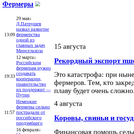
Фермеры
29 мая↓
Д.Патрушев
назвал развитие
13:09
фермерства
одной из
15 августа
главных задач
Минсельхоза
12 марта↓
Рекордный экспорт пше
Российским
фермерам нужно
Это катастрофа: при ныне
создавать
19:33
кооперации,
фермеров. Тем, кто закре
правительство
плаву будет очень сложно
их поддержит —
Путин
Немецкие
4 августа
фермеры сильно
11:57
пострадали от
Коровы, свиньи и госу
российского
продэмбарго
16 февраля↓
Финансовая помощь сельс