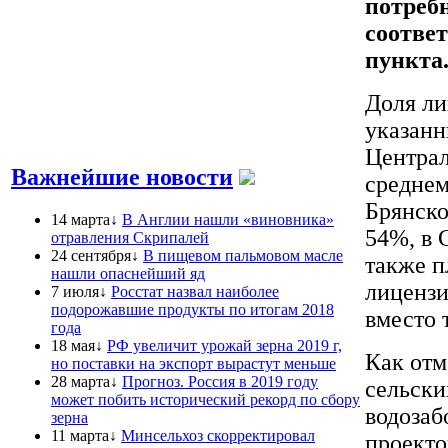
потребн
соотве
пункта
Доля ли
указанн
Централ
Важнейшие новости
среднем
Брянско
14 марта↓
В Англии нашли «виновника»
54%, в 
отравления Скрипалей
24 сентября↓
В пищевом пальмовом масле
также п
нашли опаснейший яд
лицензи
7 июля↓
Росстат назвал наиболее
подорожавшие продукты по итогам 2018
вместо 
года
18 мая↓
РФ увеличит урожай зерна 2019 г,
Как отм
но поставки на экспорт вырастут меньше
28 марта↓
Прогноз. Россия в 2019 году
сельски
может побить исторический рекорд по сбору
водозаб
зерна
11 марта↓
Минсельхоз скорректировал
проекто