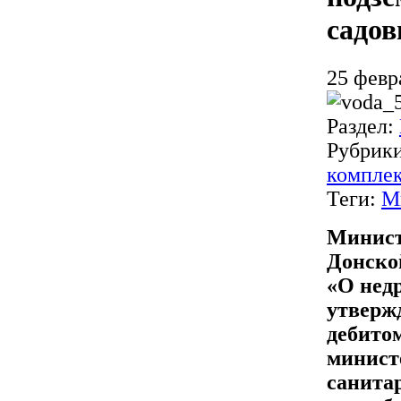
садов
25 февр
Раздел:
Рубрик
компле
Теги:
М
Минист
Донско
«О нед
утверж
дебитом
минист
санита