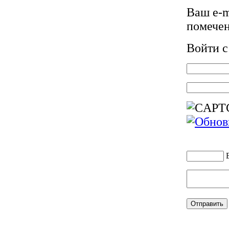
Ваш e-m
помече
Войти 