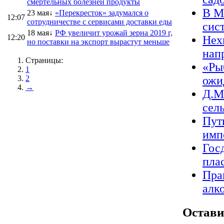
смертельных болезней продукты
В М
23 мая↓
«Перекресток» задумался о
12:07
сотрудничестве с сервисами доставки еды
сист
18 мая↓
РФ увеличит урожай зерна 2019 г,
12:20
Нех
но поставки на экспорт вырастут меньше
нап
Страницы:
«Ры
1
2
ожи
→
Д.М
сел
Пут
имп
Гос
пла
Пра
алк
Остави