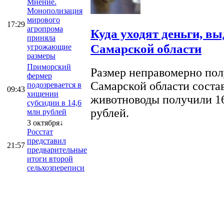
Мнение.
Монополизация
мирового
17:29
агропрома
Куда уходят деньги, в
приняла
Самарской области
угрожающие
размеры
Приморский
Размер неправомерно полу
фермер
Самарской области соста
подозревается в
09:43
хищении
животноводы получили 16
субсидии в 14,6
рублей.
млн рублей
3 октября↓
Росстат
представил
21:57
предварительные
итоги второй
сельхозпереписи