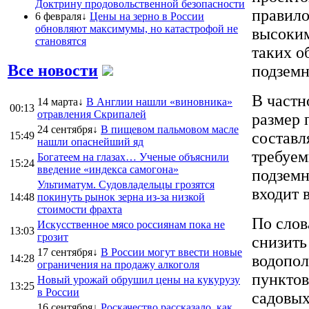
Доктрину продовольственной безопасности
правило
6 февраля↓
Цены на зерно в России
обновляют максимумы, но катастрофой не
высоким
становятся
таких о
Все новости
подземн
В частн
14 марта↓
В Англии нашли «виновника»
00:13
отравления Скрипалей
размер 
24 сентября↓
В пищевом пальмовом масле
составл
15:49
нашли опаснейший яд
требуем
Богатеем на глазах… Ученые объяснили
15:24
введение «индекса самогона»
подземн
Ультиматум. Судовладельцы грозятся
входит 
14:48
покинуть рынок зерна из-за низкой
стоимости фрахта
По слов
Искусственное мясо россиянам пока не
13:03
грозит
снизить
17 сентября↓
В России могут ввести новые
водопол
14:28
ограничения на продажу алкоголя
пунктов
Новый урожай обрушил цены на кукурузу
13:25
в России
садовых
16 сентября↓
Роскачество рассказало, как