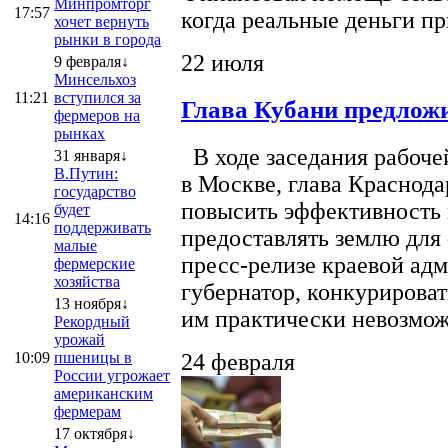
Минпромторг
17:57
когда реальные деньги п
хочет вернуть
рынки в города
22 июля
9 февраля↓
Минсельхоз
11:21
вступился за
Глава Кубани предложи
фермеров на
рынках
В ходе заседания рабоче
31 января↓
В.Путин:
в Москве, глава Краснод
государство
повысить эффективность 
будет
14:16
поддерживать
предоставлять землю для 
малые
пресс-релизе краевой ад
фермерские
хозяйства
губернатор, конкурироват
13 ноября↓
им практически невозможно
Рекордный
урожай
10:09
пшеницы в
24 февраля
России угрожает
американским
фермерам
17 октября↓