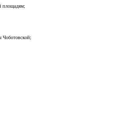
й площадям;
 Чоботовской;