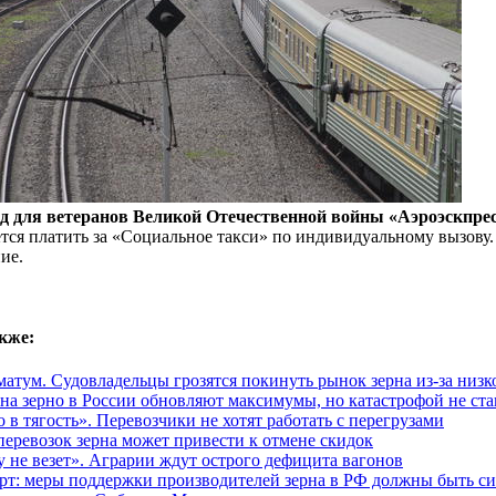
зд для ветеранов Великой Отечественной войны «Аэроэскпрес
тся платить за «Социальное такси» по индивидуальному вызову.
ие.
кже:
матум. Судовладельцы грозятся покинуть рынок зерна из-за низк
на зерно в России обновляют максимумы, но катастрофой не ста
 в тягость». Перевозчики не хотят работать с перегрузами
перевозок зерна может привести к отмене скидок
у не везет». Аграрии ждут острого дефицита вагонов
рт: меры поддержки производителей зерна в РФ должны быть с