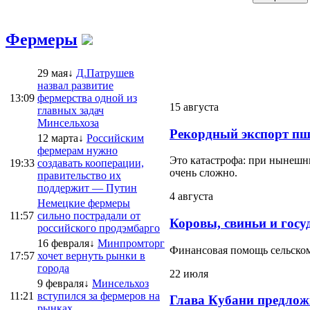
Фермеры
29 мая↓
Д.Патрушев
назвал развитие
13:09
фермерства одной из
15 августа
главных задач
Минсельхоза
Рекордный экспорт пш
12 марта↓
Российским
фермерам нужно
Это катастрофа: при нынешни
19:33
создавать кооперации,
очень сложно.
правительство их
поддержит — Путин
4 августа
Немецкие фермеры
11:57
сильно пострадали от
Коровы, свиньи и госу
российского продэмбарго
16 февраля↓
Минпромторг
Финансовая помощь сельскому
17:57
хочет вернуть рынки в
города
22 июля
9 февраля↓
Минсельхоз
11:21
вступился за фермеров на
Глава Кубани предлож
рынках