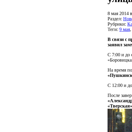
8 мая 2014 в
Раздел:
Нов
Рубрики:
Ка
Теги:
9 мая
В связи с 
заявил зам
С 7:00 и до
«Боровицкая
На время по
«Пушкинска
С 12:00 и д
После завер
«Александр
«Тверская»