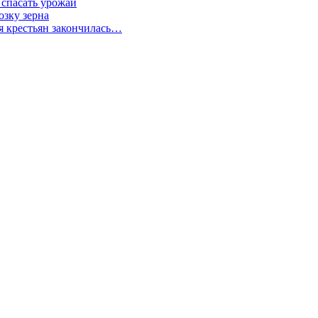
 спасать урожай
зку зерна
я крестьян закончилась…