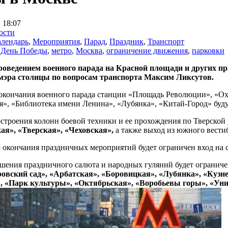
 18:07
ости
лендарь
,
Мероприятия
,
Парад
,
Праздник
,
Транспорт
,
День Победы
,
метро
,
Москва
,
ограничение движения
,
парковки
проведением военного парада на Красной площади и других 
мэра столицы по вопросам транспорта Максим Ликсутов.
 окончания военного парада станции «Площадь Революции», «Ох
», «Библиотека имени Ленина», «Лубянка», «Китай-Город» будут 
строения колонн боевой техники и ее прохождения по Тверской 
я», «Тверская», «Чеховская»,
а также выход из южного вест
о окончания праздничных мероприятий будет ограничен вход на
шения праздничного салюта и народных гуляний будет ограниче
овский сад», «Арбатская», «Боровицкая», «Лубянка», «Кузне
, «Парк культуры», «Октябрьская», «Воробьевы горы», «Уни