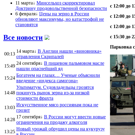
11 марта↓
Минсельхоз скорректировал
с 12:00 до 1
Доктрину продовольственной безопасности
6 февраля↓
Цены на зерно в России
с 12:00 до 1
обновляют максимумы, но катастрофой не
становятся
с 12:00 до 1
Все новости
с 15:30 до 2
Парковка с
14 марта↓
В Англии нашли «виновника»
00:13
отравления Скрипалей
24 сентября↓
В пищевом пальмовом масле
15:49
нашли опаснейший яд
Богатеем на глазах… Ученые объяснили
15:24
введение «индекса самогона»
Ультиматум. Судовладельцы грозятся
14:48
покинуть рынок зерна из-за низкой
стоимости фрахта
Искусственное мясо россиянам пока не
13:03
грозит
17 сентября↓
В России могут ввести новые
14:28
ограничения на продажу алкоголя
Новый урожай обрушил цены на кукурузу
13:25
в России