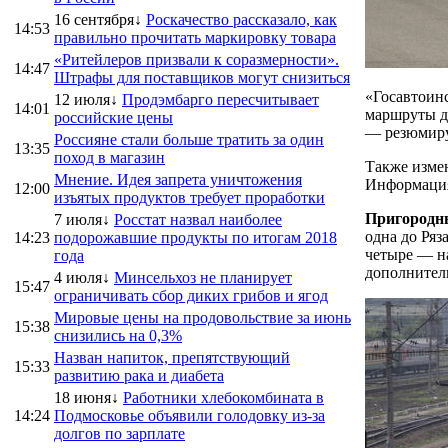
16 сентября↓
Роскачество рассказало, как
14:53
правильно прочитать маркировку товара
«Ритейлеров призвали к соразмерности».
14:47
Штрафы для поставщиков могут снизиться
«Госавтоин
12 июля↓
Продэмбарго пересчитывает
14:01
маршруты д
российские цены
— резюмир
Россияне стали больше тратить за один
13:35
поход в магазин
Также изме
Мнение. Идея запрета уничтожения
Информация
12:00
изъятых продуктов требует проработки
Пригородны
7 июля↓
Росстат назвал наиболее
одна до Ряз
14:23
подорожавшие продукты по итогам 2018
четыре — н
года
дополнител
4 июля↓
Минсельхоз не планирует
15:47
ограничивать сбор диких грибов и ягод
Мировые цены на продовольствие за июнь
15:38
снизились на 0,3%
Назван напиток, препятствующий
15:33
развитию рака и диабета
18 июня↓
Работники хлебокомбината в
14:24
Подмосковье объявили голодовку из-за
долгов по зарплате