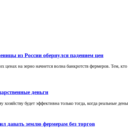
еницы из России обернулся падением цен
х ценах на зерно начнется волна банкротств фермеров. Тем, кто 
дарственные деньги
 хозяйству будет эффективна только тогда, когда реальные ден
ил давать землю фермерам без торгов