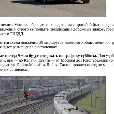
спекция Москвы обращается к водителям с просьбой быть преде
вижения, строго выполнять предписания дорожных знаков, треб
уют в ГИБДД.
нится схема движения 39 маршрутов наземного общественного тр
 будет размещена на остановках.
е поезда 9 мая будут следовать по графику субботы.
Для удоб
ани, две — до Калуги, девять — от Москвы до Новопеределкино 
а участок Лобня-Можайск-Лобня. Также продлен поезд по маршр
ьных остановок.