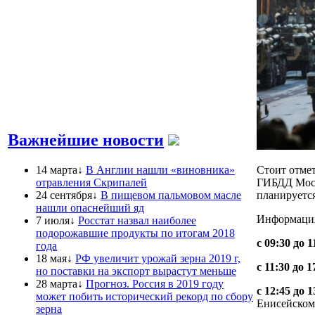
Важнейшие новости
14 марта↓
В Англии нашли «виновника»
Стоит отмет
отравления Скрипалей
ГИБДД Мос
24 сентября↓
В пищевом пальмовом масле
планируетс
нашли опаснейший яд
Информация
7 июля↓
Росстат назвал наиболее
подорожавшие продукты по итогам 2018
с 09:30 до 1
года
18 мая↓
РФ увеличит урожай зерна 2019 г,
с 11:30 до 1
но поставки на экспорт вырастут меньше
28 марта↓
Прогноз. Россия в 2019 году
с 12:45 до 1
может побить исторический рекорд по сбору
Енисейскому
зерна