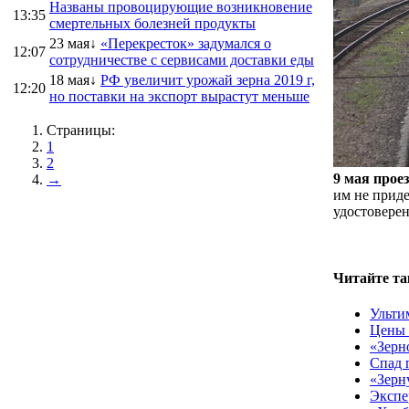
Названы провоцирующие возникновение
13:35
смертельных болезней продукты
23 мая↓
«Перекресток» задумался о
12:07
сотрудничестве с сервисами доставки еды
18 мая↓
РФ увеличит урожай зерна 2019 г,
12:20
но поставки на экспорт вырастут меньше
Страницы:
1
2
9 мая прое
→
им не приде
удостоверен
Читайте та
Ульти
Цены 
«Зерно
Спад 
«Зерн
Экспе