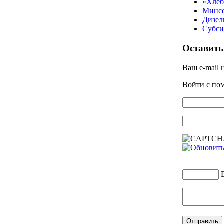
«Хлеб
Минсе
Дизел
Субси
Оставить
Ваш e-mail 
Войти с п