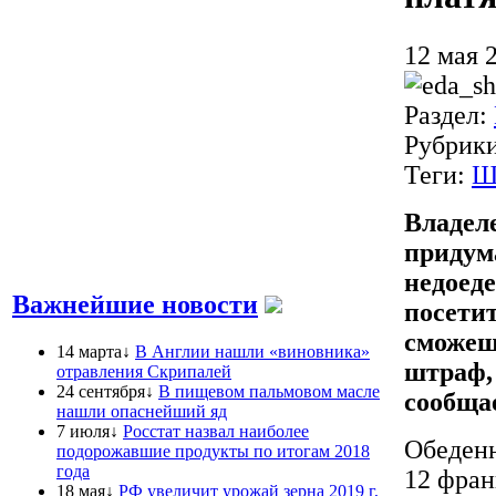
12 мая 
Раздел:
Рубрик
Теги:
Ш
Владел
придум
недоед
Важнейшие новости
посетит
сможеш
14 марта↓
В Англии нашли «виновника»
штраф, 
отравления Скрипалей
24 сентября↓
В пищевом пальмовом масле
сообща
нашли опаснейший яд
7 июля↓
Росстат назвал наиболее
Обеденн
подорожавшие продукты по итогам 2018
года
12 фран
18 мая↓
РФ увеличит урожай зерна 2019 г,