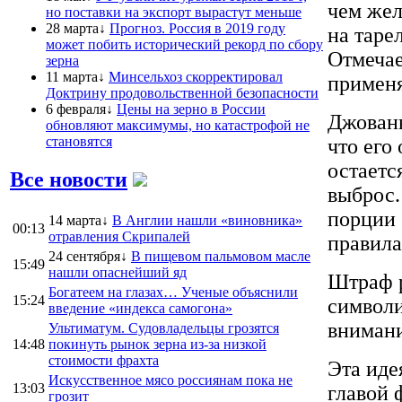
чем жел
но поставки на экспорт вырастут меньше
28 марта↓
Прогноз. Россия в 2019 году
на таре
может побить исторический рекорд по сбору
Отмечае
зерна
11 марта↓
Минсельхоз скорректировал
применя
Доктрину продовольственной безопасности
6 февраля↓
Цены на зерно в России
Джованн
обновляют максимумы, но катастрофой не
становятся
что его
остаетс
Все новости
выброс.
порции 
14 марта↓
В Англии нашли «виновника»
00:13
отравления Скрипалей
правила
24 сентября↓
В пищевом пальмовом масле
15:49
нашли опаснейший яд
Штраф р
Богатеем на глазах… Ученые объяснили
15:24
символи
введение «индекса самогона»
внимани
Ультиматум. Судовладельцы грозятся
14:48
покинуть рынок зерна из-за низкой
стоимости фрахта
Эта иде
Искусственное мясо россиянам пока не
13:03
главой 
грозит