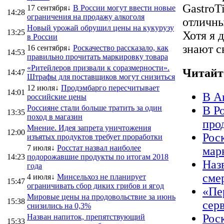
GastroT
17 сентября↓
В России могут ввести новые
14:28
ограничения на продажу алкоголя
отличны
Новый урожай обрушил цены на кукурузу
13:25
Хотя я 
в России
знают с
16 сентября↓
Роскачество рассказало, как
14:53
правильно прочитать маркировку товара
«Ритейлеров призвали к соразмерности».
Читайт
14:47
Штрафы для поставщиков могут снизиться
12 июля↓
Продэмбарго пересчитывает
14:01
В А
российские цены
Россияне стали больше тратить за один
В Р
13:35
поход в магазин
про
Мнение. Идея запрета уничтожения
12:00
Рос
изъятых продуктов требует проработки
7 июля↓
Росстат назвал наиболее
мар
14:23
подорожавшие продукты по итогам 2018
Наз
года
сме
4 июля↓
Минсельхоз не планирует
15:47
ограничивать сбор диких грибов и ягод
«Пе
Мировые цены на продовольствие за июнь
15:38
сер
снизились на 0,3%
Рос
Назван напиток, препятствующий
15:33