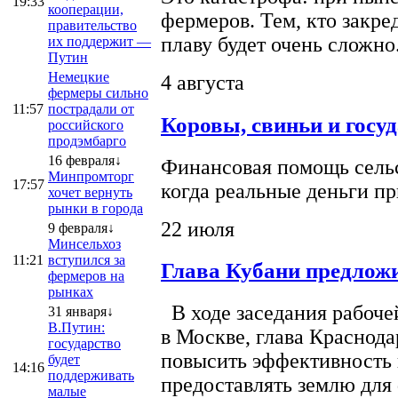
19:33
кооперации,
фермеров. Тем, кто закре
правительство
плаву будет очень сложно
их поддержит —
Путин
Немецкие
4 августа
фермеры сильно
11:57
пострадали от
Коровы, свиньи и госу
российского
продэмбарго
16 февраля↓
Финансовая помощь сельс
Минпромторг
17:57
когда реальные деньги п
хочет вернуть
рынки в города
22 июля
9 февраля↓
Минсельхоз
11:21
вступился за
Глава Кубани предложи
фермеров на
рынках
В ходе заседания рабоче
31 января↓
В.Путин:
в Москве, глава Краснод
государство
повысить эффективность 
будет
14:16
поддерживать
предоставлять землю для 
малые