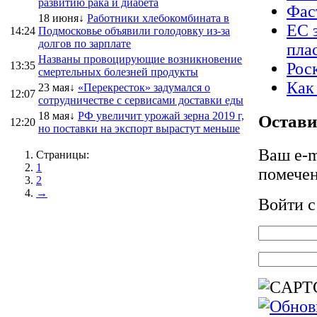
развитию рака и диабета
Фас
18 июня↓
Работники хлебокомбината в
ЕС 
14:24
Подмосковье объявили голодовку из-за
долгов по зарплате
пла
Названы провоцирующие возникновение
13:35
Рос
смертельных болезней продукты
Как 
23 мая↓
«Перекресток» задумался о
12:07
сотрудничестве с сервисами доставки еды
18 мая↓
РФ увеличит урожай зерна 2019 г,
Остави
12:20
но поставки на экспорт вырастут меньше
Ваш e-m
Страницы:
1
помече
2
→
Войти 