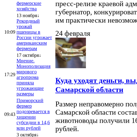
пресс-релизе краевой ад
фермерские
хозяйства
губернатор, конкурироват
13 ноября↓
им практически невозможно
Рекордный
урожай
10:09
пшеницы в
24 февраля
России угрожает
американским
фермерам
17 октября↓
Мнение.
Монополизация
мирового
17:29
агропрома
Куда уходят деньги, в
приняла
Самарской области
угрожающие
размеры
Приморский
Размер неправомерно полу
фермер
Самарской области соста
подозревается в
09:43
хищении
животноводы получили 16
субсидии в 14,6
рублей.
млн рублей
3 октября↓