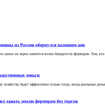
еницы из России обернулся падением цен
х ценах на зерно начнется волна банкротств фермеров. Тем, кто 
дарственные деньги
 хозяйству будет эффективна только тогда, когда реальные ден
ил давать землю фермерам без торгов