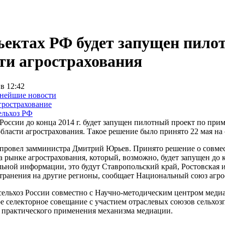
ъектах РФ будет запущен пило
ти агрострахования
 в 12:42
нейшие новости
рострахование
льхоз РФ
России до конца 2014 г. будет запущен пилотный проект по пр
области агрострахования. Такое решение было принято 22 мая н
провел замминистра Дмитрий Юрьев. Принято решение о совмес
 рынке агрострахования, который, возможно, будет запущен до к
ьной информации, это будут Ставропольский край, Ростовская и 
странения на другие регионы, сообщает Национальный союз агр
ельхоз России совместно с Научно-методическим центром меди
е селекторное совещание с участием отраслевых союзов сельхо
 практического применения механизма медиации.