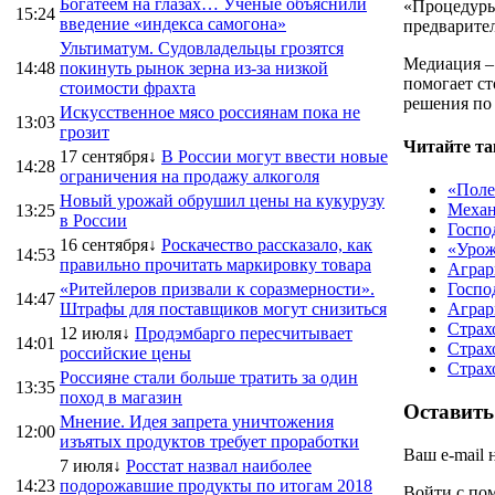
Богатеем на глазах… Ученые объяснили
«Процедуры
15:24
введение «индекса самогона»
предварите
Ультиматум. Судовладельцы грозятся
Медиация – 
14:48
покинуть рынок зерна из-за низкой
помогает с
стоимости фрахта
решения по 
Искусственное мясо россиянам пока не
13:03
грозит
Читайте та
17 сентября↓
В России могут ввести новые
14:28
ограничения на продажу алкоголя
«Поле
Новый урожай обрушил цены на кукурузу
Механ
13:25
в России
Госпо
16 сентября↓
Роскачество рассказало, как
«Урож
14:53
правильно прочитать маркировку товара
Аграр
«Ритейлеров призвали к соразмерности».
Госпо
14:47
Штрафы для поставщиков могут снизиться
Аграр
Страх
12 июля↓
Продэмбарго пересчитывает
14:01
Страх
российские цены
Страх
Россияне стали больше тратить за один
13:35
поход в магазин
Оставить
Мнение. Идея запрета уничтожения
12:00
изъятых продуктов требует проработки
Ваш e-mail 
7 июля↓
Росстат назвал наиболее
14:23
подорожавшие продукты по итогам 2018
Войти с п