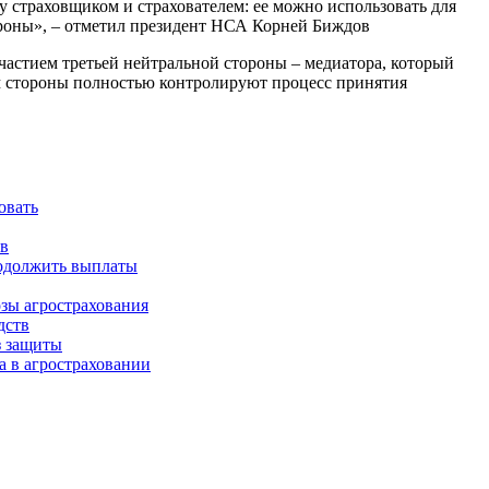
страховщиком и страхователем: ее можно использовать для
ороны», – отметил президент НСА Корней Биждов
частием третьей нейтральной стороны – медиатора, который
ом стороны полностью контролируют процесс принятия
овать
ов
родолжить выплаты
зы агрострахования
дств
з защиты
 в агростраховании