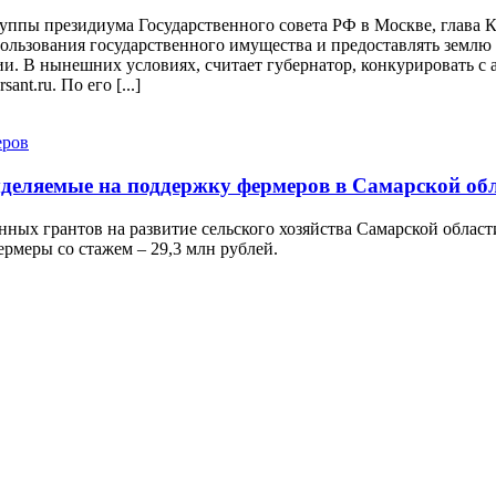
руппы президиума Государственного совета РФ в Москве, глава
льзования государственного имущества и предоставлять землю д
и. В нынешних условиях, считает губернатор, конкурировать с 
nt.ru. По его [...]
ыделяемые на поддержку фермеров в Самарской об
нных грантов на развитие сельского хозяйства Самарской облас
ермеры со стажем – 29,3 млн рублей.