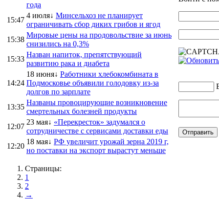
года
4 июля↓
Минсельхоз не планирует
15:47
ограничивать сбор диких грибов и ягод
Мировые цены на продовольствие за июнь
15:38
снизились на 0,3%
Назван напиток, препятствующий
15:33
развитию рака и диабета
18 июня↓
Работники хлебокомбината в
14:24
Подмосковье объявили голодовку из-за
долгов по зарплате
Названы провоцирующие возникновение
13:35
смертельных болезней продукты
23 мая↓
«Перекресток» задумался о
12:07
сотрудничестве с сервисами доставки еды
18 мая↓
РФ увеличит урожай зерна 2019 г,
12:20
но поставки на экспорт вырастут меньше
Страницы:
1
2
→