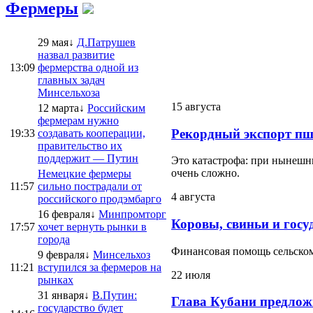
Фермеры
29 мая↓
Д.Патрушев
назвал развитие
13:09
фермерства одной из
главных задач
Минсельхоза
15 августа
12 марта↓
Российским
фермерам нужно
Рекордный экспорт пш
19:33
создавать кооперации,
правительство их
поддержит — Путин
Это катастрофа: при нынешни
очень сложно.
Немецкие фермеры
11:57
сильно пострадали от
4 августа
российского продэмбарго
16 февраля↓
Минпромторг
Коровы, свиньи и госу
17:57
хочет вернуть рынки в
города
Финансовая помощь сельскому
9 февраля↓
Минсельхоз
11:21
вступился за фермеров на
22 июля
рынках
31 января↓
В.Путин:
Глава Кубани предлож
государство будет