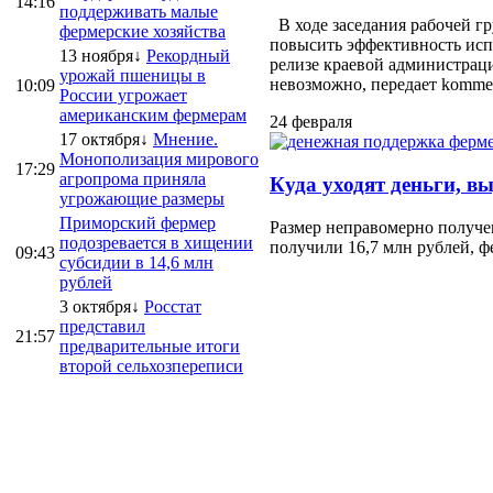
14:16
поддерживать малые
В ходе заседания рабочей г
фермерские хозяйства
повысить эффективность испо
13 ноября↓
Рекордный
релизе краевой администраци
урожай пшеницы в
невозможно, передает kommersa
10:09
России угрожает
американским фермерам
24 февраля
17 октября↓
Мнение.
Монополизация мирового
17:29
агропрома приняла
Куда уходят деньги, в
угрожающие размеры
Приморский фермер
Размер неправомерно получе
подозревается в хищении
получили 16,7 млн рублей, ф
09:43
субсидии в 14,6 млн
рублей
3 октября↓
Росстат
представил
21:57
предварительные итоги
второй сельхозпереписи