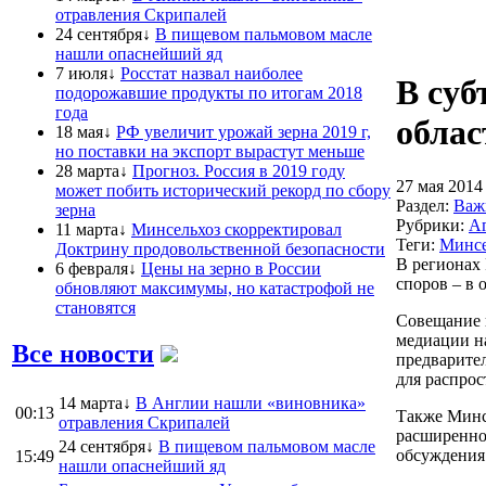
отравления Скрипалей
24 сентября↓
В пищевом пальмовом масле
нашли опаснейший яд
7 июля↓
Росстат назвал наиболее
В суб
подорожавшие продукты по итогам 2018
года
облас
18 мая↓
РФ увеличит урожай зерна 2019 г,
но поставки на экспорт вырастут меньше
28 марта↓
Прогноз. Россия в 2019 году
27 мая 2014
может побить исторический рекорд по сбору
Раздел:
Важ
зерна
Рубрики:
Аг
11 марта↓
Минсельхоз скорректировал
Теги:
Минсе
Доктрину продовольственной безопасности
В регионах 
6 февраля↓
Цены на зерно в России
споров – в 
обновляют максимумы, но катастрофой не
становятся
Совещание 
медиации на
Все новости
предварител
для распро
14 марта↓
В Англии нашли «виновника»
00:13
Также Минс
отравления Скрипалей
расширенно
24 сентября↓
В пищевом пальмовом масле
обсуждения
15:49
нашли опаснейший яд