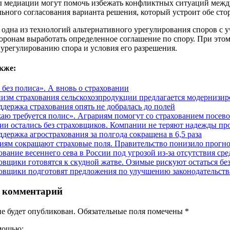
 медиации могут помочь избежать конфликтных ситуаций между 
льного согласования варианта решения, который устроит обе ст
одна из технологий альтернативного урегулирования споров с у
торонам выработать определенное соглашение по спору. При эт
урегулированию спора и условия его разрешения.
кже:
 без полиса». А вновь о страховании
изм страхования сельскохозпродукции предлагается модернизир
ддержка страхования опять не добралась до полей
аю требуется полис». Аграриям помогут со страхованием посев
ии остались без страховщиков. Компании не теряют надежды п
ддержка агрострахования за полгода сокращена в 6,5 раза
иям сокращают страховые поля. Правительство понизило прогно
ование весеннего сева в России под угрозой из-за отсутствия сре
овщики готовятся к скудной жатве. Озимые рискуют остаться бе
овщики подготовят предложения по улучшению законодательства
 комментарий
не будет опубликован. Обязательные поля помечены
*
омощью: