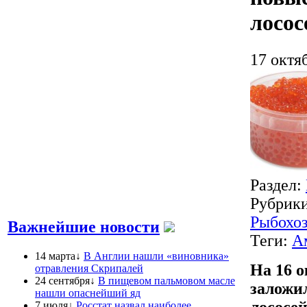
лосо
17 октя
Раздел:
Рубрик
Рыбохоз
Важнейшие новости
Теги:
А
14 марта↓
В Англии нашли «виновника»
На 16 
отравления Скрипалей
24 сентября↓
В пищевом пальмовом масле
заложи
нашли опаснейший яд
лососей
7 июля↓
Росстат назвал наиболее