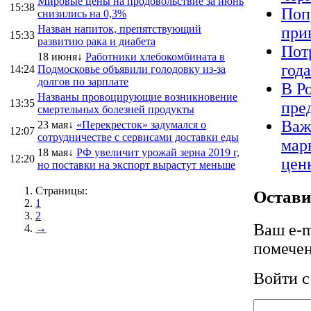
Мировые цены на продовольствие за июнь
15:38
Поп
снизились на 0,3%
Назван напиток, препятствующий
при
15:33
развитию рака и диабета
Пот
18 июня↓
Работники хлебокомбината в
год
14:24
Подмосковье объявили голодовку из-за
долгов по зарплате
В Р
Названы провоцирующие возникновение
13:35
пре
смертельных болезней продукты
Важ
23 мая↓
«Перекресток» задумался о
12:07
сотрудничестве с сервисами доставки еды
мар
18 мая↓
РФ увеличит урожай зерна 2019 г,
12:20
цен
но поставки на экспорт вырастут меньше
Страницы:
Остави
1
2
Ваш e-m
→
помече
Войти 