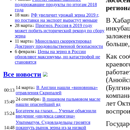
подорожавшие продукты по итогам 2018
регион
года
18 мая↓
РФ увеличит урожай зерна 2019 г,
В Хабар
но поставки на экспорт вырастут меньше
28 марта↓
Прогноз. Россия в 2019 году
инкубац
может побить исторический рекорд по сбору
заложен
зерна
11 марта↓
Минсельхоз скорректировал
больше,
Доктрину продовольственной безопасности
6 февраля↓
Цены на зерно в России
Как со
обновляют максимумы, но катастрофой не
становятся
краевог
работае
Все новости
(Анюйск
(Булгин
14 марта↓
В Англии нашли «виновника»
00:13
отравления Скрипалей
компани
24 сентября↓
В пищевом пальмовом масле
15:49
лет Окт
нашли опаснейший яд
воспрои
Богатеем на глазах… Ученые объяснили
15:24
введение «индекса самогона»
Ультиматум. Судовладельцы грозятся
Государ
14:48
покинуть рынок зерна из-за низкой