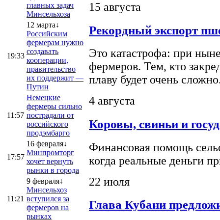
15 августа
главных задач
Минсельхоза
12 марта↓
Рекордный экспорт пше
Российским
фермерам нужно
Это катастрофа: при ныне
создавать
19:33
кооперации,
фермеров. Тем, кто закре
правительство
плаву будет очень сложно
их поддержит —
Путин
Немецкие
4 августа
фермеры сильно
11:57
пострадали от
Коровы, свиньи и госу
российского
продэмбарго
16 февраля↓
Финансовая помощь сельс
Минпромторг
17:57
когда реальные деньги п
хочет вернуть
рынки в города
22 июля
9 февраля↓
Минсельхоз
11:21
вступился за
Глава Кубани предложи
фермеров на
рынках