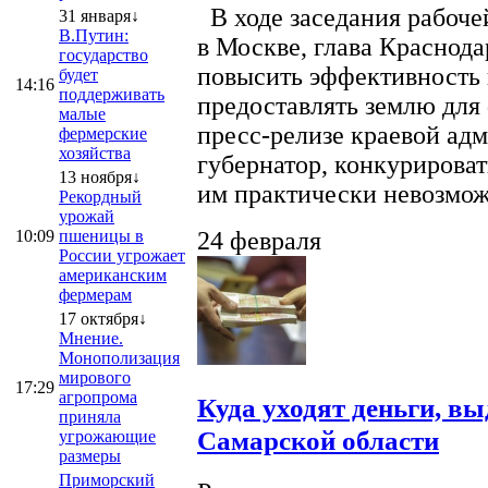
В ходе заседания рабоче
31 января↓
В.Путин:
в Москве, глава Краснод
государство
повысить эффективность 
будет
14:16
поддерживать
предоставлять землю для 
малые
пресс-релизе краевой ад
фермерские
хозяйства
губернатор, конкурироват
13 ноября↓
им практически невозможно
Рекордный
урожай
10:09
пшеницы в
24 февраля
России угрожает
американским
фермерам
17 октября↓
Мнение.
Монополизация
мирового
17:29
агропрома
Куда уходят деньги, в
приняла
Самарской области
угрожающие
размеры
Приморский