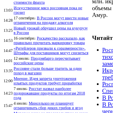
млн. ик
стоимости фрахта
объемы 
Искусственное мясо россиянам пока не
13:03
грозит
Амур.
17 сентября↓
В России могут ввести новые
14:28
ограничения на продажу алкоголя
Новый урожай обрушил цены на кукурузу
13:25
в России
Читайт
16 сентября↓
Роскачество рассказало, как
14:53
правильно прочитать маркировку товара
«Ритейлеров призвали к соразмерности».
Рос
14:47
Штрафы для поставщиков могут снизиться
тихо
12 июля↓
Продэмбарго пересчитывает
14:01
зам
российские цены
Россияне стали больше тратить за один
Икр
13:35
поход в магазин
тре
Мнение. Идея запрета уничтожения
12:00
Рос
изъятых продуктов требует проработки
7 июля↓
Росстат назвал наиболее
Спе
14:23
подорожавшие продукты по итогам 2018
В Р
года
4 июля↓
Минсельхоз не планирует
В Р
15:47
ограничивать сбор диких грибов и ягод
чер