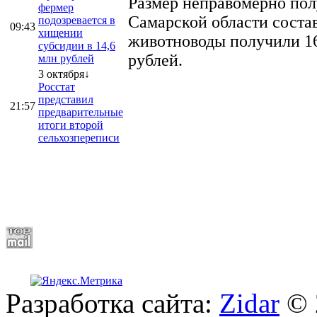
Размер неправомерно полу
фермер
Самарской области соста
подозревается в
09:43
хищении
животноводы получили 16
субсидии в 14,6
рублей.
млн рублей
3 октября↓
Росстат
представил
21:57
предварительные
итоги второй
сельхозпереписи
Разработка сайта:
Zidar
© 