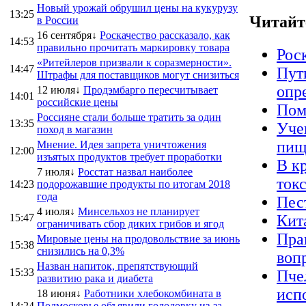
Новый урожай обрушил цены на кукурузу
13:25
Читайт
в России
16 сентября↓
Роскачество рассказало, как
14:53
правильно прочитать маркировку товара
Рос
«Ритейлеров призвали к соразмерности».
14:47
Пут
Штрафы для поставщиков могут снизиться
опр
12 июля↓
Продэмбарго пересчитывает
14:01
российские цены
Пом
Россияне стали больше тратить за один
13:35
Уче
поход в магазин
пищ
Мнение. Идея запрета уничтожения
12:00
изъятых продуктов требует проработки
В к
7 июля↓
Росстат назвал наиболее
ток
14:23
подорожавшие продукты по итогам 2018
года
Пес
4 июля↓
Минсельхоз не планирует
15:47
Кит
ограничивать сбор диких грибов и ягод
Пра
Мировые цены на продовольствие за июнь
15:38
снизились на 0,3%
воп
Назван напиток, препятствующий
15:33
Пче
развитию рака и диабета
исп
18 июня↓
Работники хлебокомбината в
14:24
Подмосковье объявили голодовку из-за