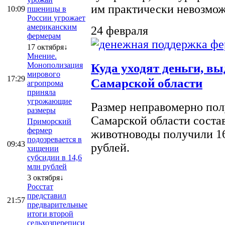
им практически невозможно
10:09
пшеницы в
России угрожает
американским
24 февраля
фермерам
17 октября↓
Мнение.
Монополизация
Куда уходят деньги, в
мирового
17:29
Самарской области
агропрома
приняла
угрожающие
Размер неправомерно полу
размеры
Самарской области соста
Приморский
фермер
животноводы получили 16
подозревается в
09:43
рублей.
хищении
субсидии в 14,6
млн рублей
3 октября↓
Росстат
представил
21:57
предварительные
итоги второй
сельхозпереписи