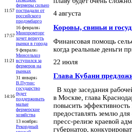
плаву будет очень сложно
фермеры сильно
11:57
пострадали от
4 августа
российского
продэмбарго
Коровы, свиньи и госу
16 февраля↓
Минпромторг
17:57
хочет вернуть
Финансовая помощь сельс
рынки в города
когда реальные деньги п
9 февраля↓
Минсельхоз
22 июля
11:21
вступился за
фермеров на
рынках
Глава Кубани предложи
31 января↓
В.Путин:
государство
В ходе заседания рабоче
будет
14:16
в Москве, глава Краснод
поддерживать
малые
повысить эффективность 
фермерские
предоставлять землю для 
хозяйства
пресс-релизе краевой ад
13 ноября↓
Рекордный
губернатор, конкурироват
урожай