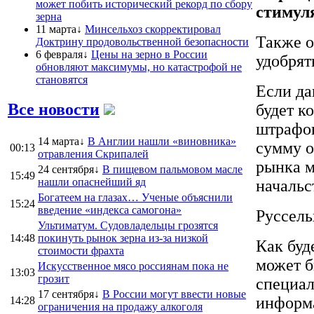
может побить исторический рекорд по сбору
стимуля
зерна
11 марта↓
Минсельхоз скорректировал
Также о
Доктрину продовольственной безопасности
6 февраля↓
Цены на зерно в России
удобрят
обновляют максимумы, но катастрофой не
становятся
Если да
Все новости
будет к
штрафов
14 марта↓
В Англии нашли «виновника»
сумму о
00:13
отравления Скрипалей
рынка м
24 сентября↓
В пищевом пальмовом масле
15:49
нашли опаснейший яд
начальс
Богатеем на глазах… Ученые объяснили
15:24
введение «индекса самогона»
Руссель
Ультиматум. Судовладельцы грозятся
14:48
покинуть рынок зерна из-за низкой
Как буд
стоимости фрахта
может б
Искусственное мясо россиянам пока не
13:03
грозит
специал
17 сентября↓
В России могут ввести новые
информа
14:28
ограничения на продажу алкоголя