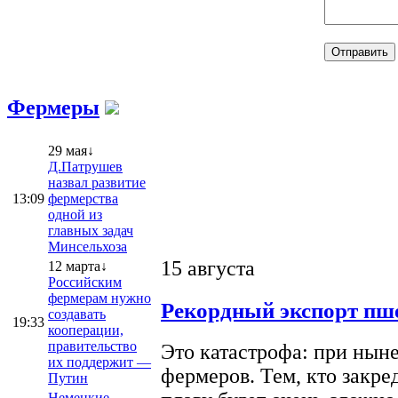
Фермеры
29 мая↓
Д.Патрушев
назвал развитие
13:09
фермерства
одной из
главных задач
Минсельхоза
15 августа
12 марта↓
Российским
фермерам нужно
Рекордный экспорт пше
создавать
19:33
кооперации,
правительство
Это катастрофа: при ныне
их поддержит —
фермеров. Тем, кто закре
Путин
Немецкие