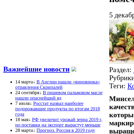
5 декаб
Важнейшие новости
Раздел:
Рубрик
14 марта↓
В Англии нашли «виновника»
Теги:
К
отравления Скрипалей
24 сентября↓
В пищевом пальмовом масле
Минсел
нашли опаснейший яд
7 июля↓
Росстат назвал наиболее
качест
подорожавшие продукты по итогам 2018
которы
года
18 мая↓
РФ увеличит урожай зерна 2019 г,
маркир
но поставки на экспорт вырастут меньше
выраще
28 марта↓
Прогноз. Россия в 2019 году