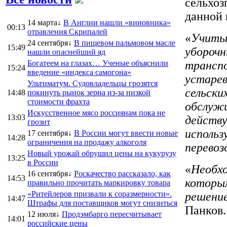
сельхоз
данной 
14 марта↓
В Англии нашли «виновника»
00:13
отравления Скрипалей
«
Учитыв
24 сентября↓
В пищевом пальмовом масле
15:49
уборочн
нашли опаснейший яд
Богатеем на глазах… Ученые объяснили
транспо
15:24
введение «индекса самогона»
устарев
Ультиматум. Судовладельцы грозятся
сельски
14:48
покинуть рынок зерна из-за низкой
стоимости фрахта
обслужи
Искусственное мясо россиянам пока не
13:03
действу
грозит
использ
17 сентября↓
В России могут ввести новые
14:28
ограничения на продажу алкоголя
перевоз
Новый урожай обрушил цены на кукурузу
13:25
в России
«
Необх
16 сентября↓
Роскачество рассказало, как
14:53
которы
правильно прочитать маркировку товара
«Ритейлеров призвали к соразмерности».
решение
14:47
Штрафы для поставщиков могут снизиться
Панков.
12 июля↓
Продэмбарго пересчитывает
14:01
российские цены