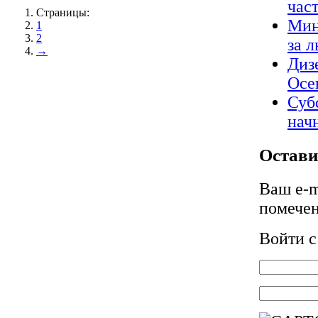
час
Страницы:
Мин
1
2
за 
→
Диз
Осе
Суб
нач
Остави
Ваш e-m
помече
Войти 