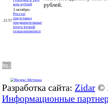
рублей.
млн рублей
3 октября↓
Росстат
представил
21:57
предварительные
итоги второй
сельхозпереписи
Разработка сайта:
Zidar
© 
Информационные партне