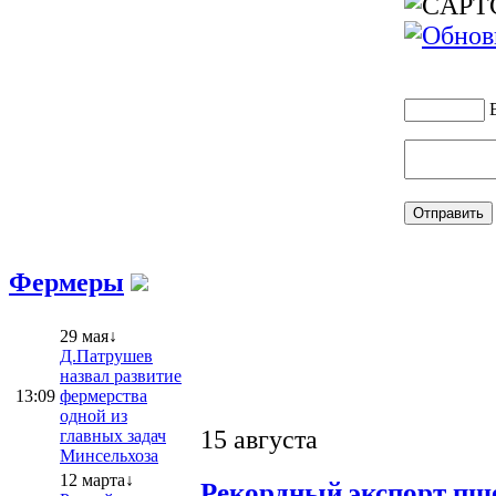
Фермеры
29 мая↓
Д.Патрушев
назвал развитие
13:09
фермерства
одной из
15 августа
главных задач
Минсельхоза
12 марта↓
Рекордный экспорт пше