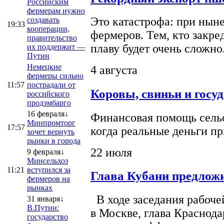
Российским
фермерам нужно
Это катастрофа: при ныне
создавать
19:33
кооперации,
фермеров. Тем, кто закре
правительство
плаву будет очень сложно
их поддержит —
Путин
Немецкие
4 августа
фермеры сильно
11:57
пострадали от
Коровы, свиньи и госу
российского
продэмбарго
16 февраля↓
Финансовая помощь сельс
Минпромторг
17:57
когда реальные деньги п
хочет вернуть
рынки в города
22 июля
9 февраля↓
Минсельхоз
11:21
вступился за
Глава Кубани предложи
фермеров на
рынках
В ходе заседания рабоче
31 января↓
В.Путин:
в Москве, глава Краснод
государство