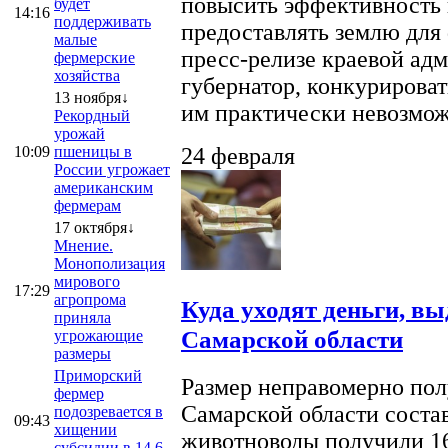
повысить эффективность 
будет
14:16
поддерживать
предоставлять землю для 
малые
пресс-релизе краевой ад
фермерские
хозяйства
губернатор, конкурироват
13 ноября↓
им практически невозможно
Рекордный
урожай
10:09
пшеницы в
24 февраля
России угрожает
американским
фермерам
17 октября↓
Мнение.
Монополизация
мирового
17:29
агропрома
Куда уходят деньги, в
приняла
Самарской области
угрожающие
размеры
Приморский
Размер неправомерно полу
фермер
Самарской области соста
подозревается в
09:43
хищении
животноводы получили 16
субсидии в 14,6