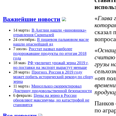
исполь
«
Глава 
Важнейшие новости
которая
14 марта↓
В Англии нашли «виновника»
сказал 
отравления Скрипалей
вопроса
24 сентября↓
В пищевом пальмовом масле
нашли опаснейший яд
7 июля↓
Росстат назвал наиболее
«
Оснащ
подорожавшие продукты по итогам 2018
считаю 
года
18 мая↓
РФ увеличит урожай зерна 2019 г,
грузы н
но поставки на экспорт вырастут меньше
сельхоз
28 марта↓
Прогноз. Россия в 2019 году
может побить исторический рекорд по сбору
«от пол
зерна
времени
11 марта↓
Минсельхоз скорректировал
Доктрину продовольственной безопасности
продукц
6 февраля↓
Цены на зерно в России
обновляют максимумы, но катастрофой не
Панков 
становятся
по агра
Все новости