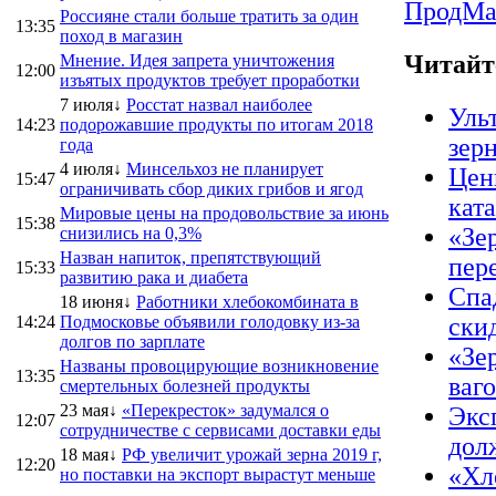
ПродMa
Россияне стали больше тратить за один
13:35
поход в магазин
Читайт
Мнение. Идея запрета уничтожения
12:00
изъятых продуктов требует проработки
7 июля↓
Росстат назвал наиболее
Уль
14:23
подорожавшие продукты по итогам 2018
зер
года
4 июля↓
Минсельхоз не планирует
Цен
15:47
ограничивать сбор диких грибов и ягод
кат
Мировые цены на продовольствие за июнь
15:38
«Зер
снизились на 0,3%
Назван напиток, препятствующий
пер
15:33
развитию рака и диабета
Спа
18 июня↓
Работники хлебокомбината в
14:24
Подмосковье объявили голодовку из-за
ски
долгов по зарплате
«Зе
Названы провоцирующие возникновение
13:35
ваг
смертельных болезней продукты
23 мая↓
«Перекресток» задумался о
Экс
12:07
сотрудничестве с сервисами доставки еды
дол
18 мая↓
РФ увеличит урожай зерна 2019 г,
12:20
«Хл
но поставки на экспорт вырастут меньше