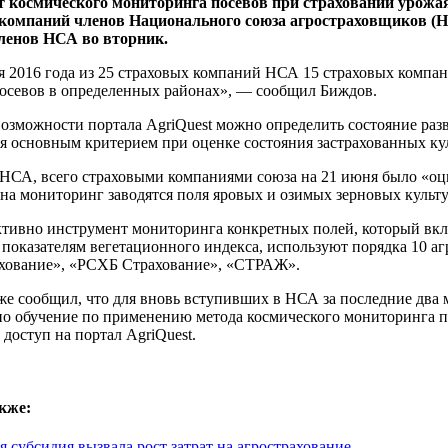
 космического мониторинга посевов при страховании урожая
компаний членов Национального союза агростраховщиков (
ленов НСА во вторник.
я 2016 года из 25 страховых компаний НСА 15 страховых компа
посевов в определенных районах», — сообщил Биждов.
озможности портала AgriQuest можно определить состояние разв
я основным критерием при оценке состояния застрахованных ку
НСА, всего страховыми компаниями союза на 21 июня было «оци
на мониторинг заводятся поля яровых и озимых зерновых культу
тивно инструмент мониторинга конкретных полей, который вклю
 показателям вегетационного индекса, используют порядка 10 
хование», «РСХБ Страхование», «СТРАЖ».
же сообщил, что для вновь вступивших в НСА за последние два 
но обучение по применению метода космического мониторинга п
 доступ на портал AgriQuest.
кже:
я субсидия вызвала рост затрат на агрострахование