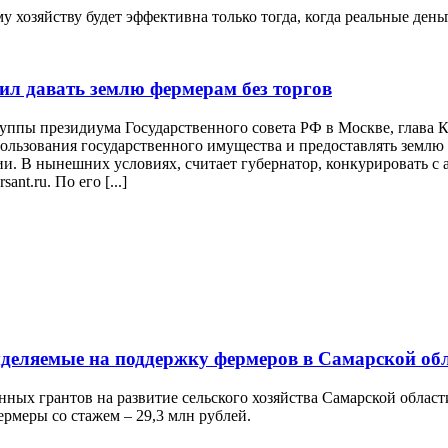
 хозяйству будет эффективна только тогда, когда реальные ден
ил давать землю фермерам без торгов
руппы президиума Государственного совета РФ в Москве, глава
льзования государственного имущества и предоставлять землю д
и. В нынешних условиях, считает губернатор, конкурировать с 
nt.ru. По его [...]
ыделяемые на поддержку фермеров в Самарской об
нных грантов на развитие сельского хозяйства Самарской облас
ермеры со стажем – 29,3 млн рублей.