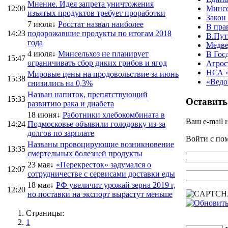
Мнение. Идея запрета уничтожения
12:00
Минсе
изъятых продуктов требует проработки
Закон
7 июля↓
Росстат назвал наиболее
В пра
14:23
подорожавшие продукты по итогам 2018
В.Пут
года
Медве
4 июля↓
Минсельхоз не планирует
В Гос
15:47
ограничивать сбор диких грибов и ягод
Агрос
НСА «
Мировые цены на продовольствие за июнь
15:38
«Ведо
снизились на 0,3%
Назван напиток, препятствующий
15:33
Оставить
развитию рака и диабета
18 июня↓
Работники хлебокомбината в
Ваш e-mail 
14:24
Подмосковье объявили голодовку из-за
долгов по зарплате
Войти с п
Названы провоцирующие возникновение
13:35
смертельных болезней продукты
23 мая↓
«Перекресток» задумался о
12:07
сотрудничестве с сервисами доставки еды
18 мая↓
РФ увеличит урожай зерна 2019 г,
12:20
но поставки на экспорт вырастут меньше
Страницы:
1