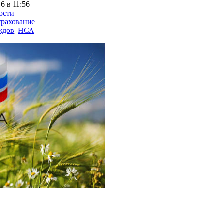
6 в 11:56
ости
рахование
ждов
,
НСА