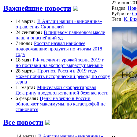
22 июня 201
Важнейшие новости
Раздел:
Нов
Рубрики:
Ст
Теги:
К. Би
14 марта↓
В Англии нашли «виновника»
отравления Скрипалей
24 сентября↓
В пищевом пальмовом масле
нашли опаснейший яд
7 июля↓
Росстат назвал наиболее
подорожавшие продукты по итогам 2018
года
18 мая↓
РФ увеличит урожай зерна 2019 г,
но поставки на экспорт вырастут меньше
28 марта↓
Прогноз. Россия в 2019 году
может побить исторический рекорд по сбору
зерна
11 марта↓
Минсельхоз скорректировал
Доктрину продовольственной безопасности
6 февраля↓
Цены на зерно в России
обновляют максимумы, но катастрофой не
становятся
Все новости
14 марта↓
В Англии нашли «виновника»