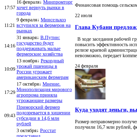
16 февраля↓
Минпромторг
Финансовая помощь сельскому
17:57
хочет вернуть рынки в
города
22 июля
9 февраля↓
Минсельхоз
11:21
вступился за фермеров на
Глава Кубани предлож
рынках
31 января↓
В.Путин:
В ходе заседания рабочей г
государство будет
повысить эффективность испо
14:16
поддерживать малые
релизе краевой администраци
фермерские хозяйства
невозможно, передает kommersa
13 ноября↓
Рекордный
24 февраля
урожай пшеницы в
10:09
России угрожает
американским фермерам
17 октября↓
Мнение.
Монополизация мирового
17:29
агропрома приняла
угрожающие размеры
Приморский фермер
Куда уходят деньги, в
подозревается в хищении
09:43
субсидии в 14,6 млн
Размер неправомерно получе
рублей
получили 16,7 млн рублей, ф
3 октября↓
Росстат
представил