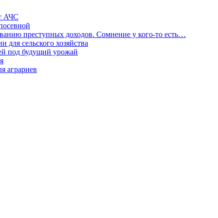
от АЧС
 посевной
ыванию преступных доходов. Сомнение у кого-то есть…
и для сельского хозяйства
лей под будущий урожай
я
ля аграриев