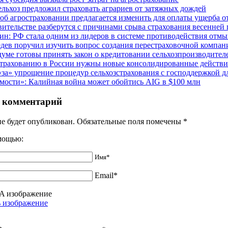
льхоз предложил страховать аграриев от затяжных дождей
 об агростраховании предлагается изменить для оплаты ущерба 
вительстве разберутся с причинами срыва страхования весенней
ин: РФ стала одним из лидеров в системе противодействия отм
дев поручил изучить вопрос создания перестраховочной компани
думе готовы принять закон о кредитовании сельхозпроизводите
трахованию в России нужны новые консолидированные действи
за» упрощение процедур сельхозстрахования с господдержкой д
мости»: Калийная война может обойтись AIG в $100 млн
 комментарий
не будет опубликован. Обязательные поля помечены
*
омощью:
Имя*
Email*