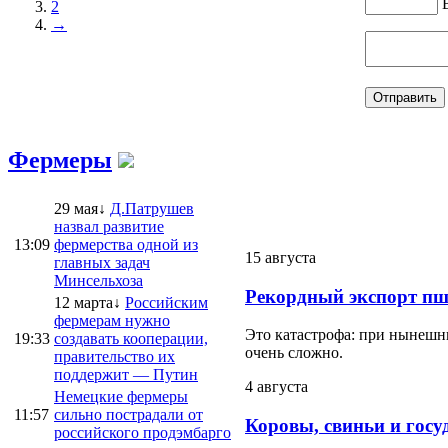
2
→
Фермеры
29 мая↓
Д.Патрушев
назвал развитие
13:09
фермерства одной из
15 августа
главных задач
Минсельхоза
Рекордный экспорт пш
12 марта↓
Российским
фермерам нужно
Это катастрофа: при нынешни
19:33
создавать кооперации,
очень сложно.
правительство их
поддержит — Путин
4 августа
Немецкие фермеры
11:57
сильно пострадали от
Коровы, свиньи и госу
российского продэмбарго