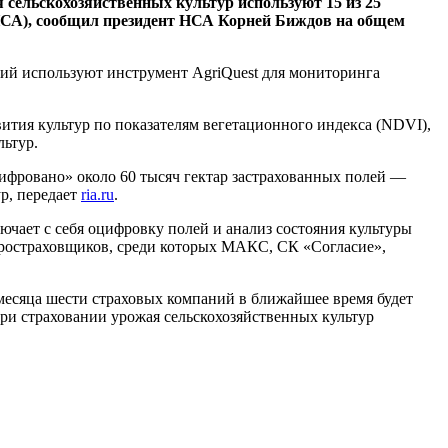
 сельскохозяйственных культур используют 15 из 25
НСА), сообщил президент НСА Корней Биждов на общем
ний используют инструмент AgriQuest для мониторинга
ития культур по показателям вегетационного индекса (NDVI),
льтур.
фровано» около 60 тысяч гектар застрахованных полей —
р, передает
ria.ru
.
чает с себя оцифровку полей и анализ состояния культуры
агростраховщиков, среди которых МАКС, СК «Согласие»,
месяца шести страховых компаний в ближайшее время будет
ри страховании урожая сельскохозяйственных культур