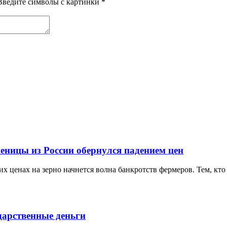
Введите символы с картинки
*
еницы из России обернулся падением цен
х ценах на зерно начнется волна банкротств фермеров. Тем, кто 
дарственные деньги