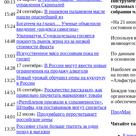
Инструмент
00:13
отравления Скрипалей
страховых 
24 сентября↓
В пищевом пальмовом масле
собрании ч
15:49
нашли опаснейший яд
«На 21 июн
Богатеем на глазах… Ученые объяснили
15:24
состояния 
введение «индекса самогона»
Ультиматум. Судовладельцы грозятся
Используя в
14:48
покинуть рынок зерна из-за низкой
являющегос
стоимости фрахта
Искусственное мясо россиянам пока не
По данным 
13:03
грозит
в основном 
17 сентября↓
В России могут ввести новые
14:28
Наиболее ак
ограничения на продажу алкоголя
на полях по
Новый урожай обрушил цены на кукурузу
13:25
«Альфастра
в России
16 сентября↓
Роскачество рассказало, как
Биждов так
14:53
правильно прочитать маркировку товара
организова
и обеспечен
«Ритейлеров призвали к соразмерности».
14:47
Штрафы для поставщиков могут снизиться
ПродMag
12 июля↓
Продэмбарго пересчитывает
14:01
российские цены
Читайте та
Россияне стали больше тратить за один
13:35
поход в магазин
Едина