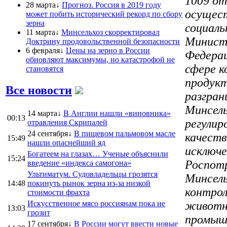
1009 от
28 марта↓
Прогноз. Россия в 2019 году
осущест
может побить исторический рекорд по сбору
зерна
социаль
11 марта↓
Минсельхоз скорректировал
Министе
Доктрину продовольственной безопасности
6 февраля↓
Цены на зерно в России
Федерац
обновляют максимумы, но катастрофой не
сфере к
становятся
продукт
Все новости
разгран
Минсель
14 марта↓
В Англии нашли «виновника»
00:13
регулир
отравления Скрипалей
24 сентября↓
В пищевом пальмовом масле
качеств
15:49
нашли опаснейший яд
исключе
Богатеем на глазах… Ученые объяснили
15:24
Роспотр
введение «индекса самогона»
Ультиматум. Судовладельцы грозятся
Минсель
14:48
покинуть рынок зерна из-за низкой
контрол
стоимости фрахта
Искусственное мясо россиянам пока не
животно
13:03
грозит
промышл
17 сентября↓
В России могут ввести новые