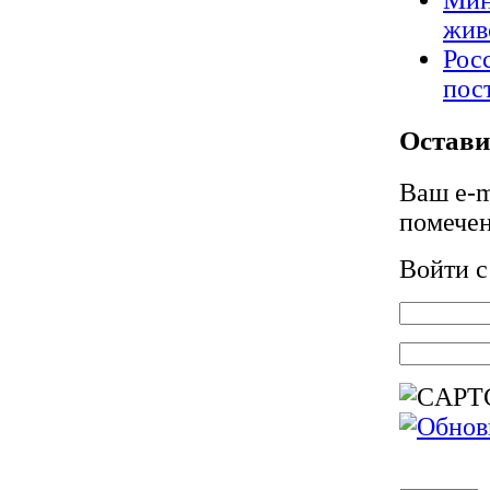
Мин
жив
Рос
пос
Остави
Ваш e-m
помече
Войти 