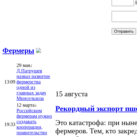
Фермеры
29 мая↓
Д.Патрушев
назвал развитие
13:09
фермерства
одной из
15 августа
главных задач
Минсельхоза
12 марта↓
Рекордный экспорт пше
Российским
фермерам нужно
Это катастрофа: при ныне
создавать
19:33
кооперации,
фермеров. Тем, кто закре
правительство