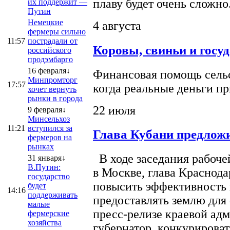
плаву будет очень сложно
их поддержит —
Путин
Немецкие
4 августа
фермеры сильно
11:57
пострадали от
Коровы, свиньи и госу
российского
продэмбарго
16 февраля↓
Финансовая помощь сельс
Минпромторг
17:57
когда реальные деньги п
хочет вернуть
рынки в города
22 июля
9 февраля↓
Минсельхоз
11:21
вступился за
Глава Кубани предложи
фермеров на
рынках
В ходе заседания рабоче
31 января↓
В.Путин:
в Москве, глава Краснод
государство
повысить эффективность 
будет
14:16
поддерживать
предоставлять землю для 
малые
пресс-релизе краевой ад
фермерские
хозяйства
губернатор, конкурироват