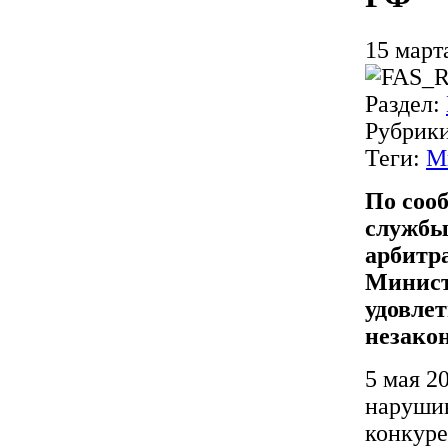
15 март
Раздел:
Рубрик
Теги:
М
По соо
службы
арбитр
Минист
удовле
незако
5 мая 2
нарушив
конкуре