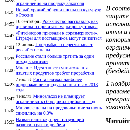
14:28
ограничения на продажу алкоголя
В соотв
Новый урожай обрушил цены на кукурузу
13:25
защите 
в России
16 сентября↓
Роскачество рассказало, как
исполн
14:53
правильно прочитать маркировку товара
акты и 
«Ритейлеров призвали к соразмерности».
14:47
Штрафы для поставщиков могут снизиться
которые
12 июля↓
Продэмбарго пересчитывает
огранич
14:01
российские цены
предусм
Россияне стали больше тратить за один
13:35
поход в магазин
приняти
Мнение. Идея запрета уничтожения
(бездей
12:00
изъятых продуктов требует проработки
7 июля↓
Росстат назвал наиболее
1 ноябр
14:23
подорожавшие продукты по итогам 2018
года
правоме
4 июля↓
Минсельхоз не планирует
прекра
15:47
ограничивать сбор диких грибов и ягод
законод
Мировые цены на продовольствие за июнь
15:38
снизились на 0,3%
Назван напиток, препятствующий
Читайт
15:33
развитию рака и диабета