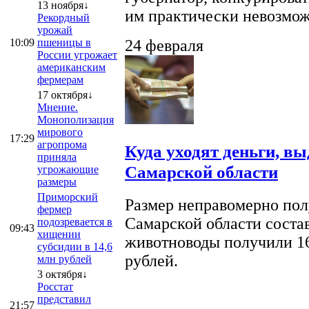
13 ноября↓
им практически невозможно
Рекордный
урожай
10:09
пшеницы в
24 февраля
России угрожает
американским
фермерам
17 октября↓
Мнение.
Монополизация
мирового
17:29
агропрома
Куда уходят деньги, в
приняла
Самарской области
угрожающие
размеры
Приморский
Размер неправомерно полу
фермер
Самарской области соста
подозревается в
09:43
хищении
животноводы получили 16
субсидии в 14,6
рублей.
млн рублей
3 октября↓
Росстат
представил
21:57