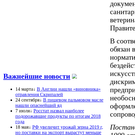
докумен
санитар
ветерин
Правите
В соотв
обязан 
нормати
бездейс
искусст
Важнейшие новости
дискрим
предпри
14 марта↓
В Англии нашли «виновника»
отравления Скрипалей
необосн
24 сентября↓
В пищевом пальмовом масле
оформл
нашли опаснейший яд
7 июля↓
Росстат назвал наиболее
сопрово
подорожавшие продукты по итогам 2018
года
Постано
18 мая↓
РФ увеличит урожай зерна 2019 г,
но поставки на экспорт вырастут меньше