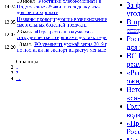
18 июня↓
Работники хлебокомбината в
За 
14:24
Подмосковье объявили голодовку из-за
уго
долгов по зарплате
Названы провоцирующие возникновение
В п
13:35
смертельных болезней продукты
спи
23 мая↓
«Перекресток» задумался о
12:07
сотрудничестве с сервисами доставки еды
Рос
18 мая↓
РФ увеличит урожай зерна 2019 г,
для
12:20
но поставки на экспорт вырастут меньше
ВС 
Страницы:
реа
1
«Ры
2
→
ожи
Вет
«са
Гол
вод
«Пр
Рос