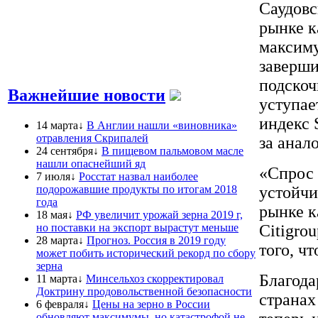
Саудовс
рынке к
максиму
заверши
подскоч
Важнейшие новости
уступае
индекс 
14 марта↓
В Англии нашли «виновника»
отравления Скрипалей
за анал
24 сентября↓
В пищевом пальмовом масле
нашли опаснейший яд
«Спрос 
7 июля↓
Росстат назвал наиболее
подорожавшие продукты по итогам 2018
устойчи
года
рынке к
18 мая↓
РФ увеличит урожай зерна 2019 г,
но поставки на экспорт вырастут меньше
Citigro
28 марта↓
Прогноз. Россия в 2019 году
того, ч
может побить исторический рекорд по сбору
зерна
Благода
11 марта↓
Минсельхоз скорректировал
Доктрину продовольственной безопасности
странах
6 февраля↓
Цены на зерно в России
обновляют максимумы, но катастрофой не