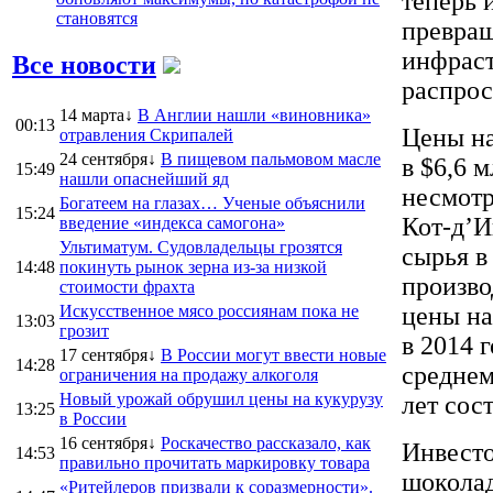
теперь 
становятся
превращ
инфраст
Все новости
распрос
14 марта↓
В Англии нашли «виновника»
00:13
Цены на
отравления Скрипалей
24 сентября↓
В пищевом пальмовом масле
в $6,6 
15:49
нашли опаснейший яд
несмотр
Богатеем на глазах… Ученые объяснили
15:24
Кот-д’И
введение «индекса самогона»
Ультиматум. Судовладельцы грозятся
сырья в
14:48
покинуть рынок зерна из-за низкой
произв
стоимости фрахта
Искусственное мясо россиянам пока не
цены на
13:03
грозит
в 2014 
17 сентября↓
В России могут ввести новые
14:28
среднем
ограничения на продажу алкоголя
Новый урожай обрушил цены на кукурузу
лет сос
13:25
в России
16 сентября↓
Роскачество рассказало, как
Инвесто
14:53
правильно прочитать маркировку товара
шоколад
«Ритейлеров призвали к соразмерности».