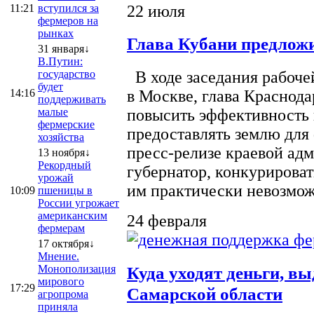
22 июля
11:21
вступился за
фермеров на
рынках
Глава Кубани предложи
31 января↓
В.Путин:
государство
В ходе заседания рабоче
будет
14:16
в Москве, глава Краснод
поддерживать
малые
повысить эффективность 
фермерские
предоставлять землю для 
хозяйства
пресс-релизе краевой ад
13 ноября↓
Рекордный
губернатор, конкурироват
урожай
им практически невозможно
10:09
пшеницы в
России угрожает
американским
24 февраля
фермерам
17 октября↓
Мнение.
Монополизация
Куда уходят деньги, в
мирового
17:29
Самарской области
агропрома
приняла