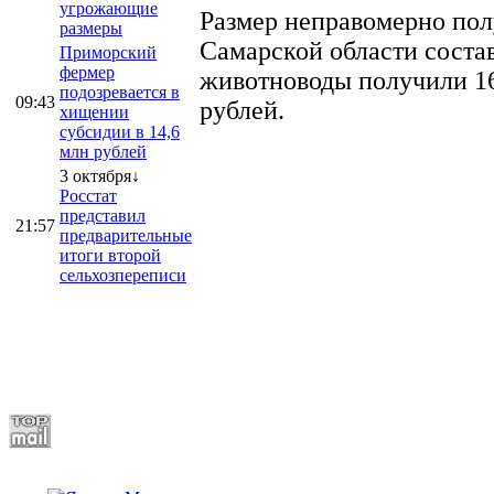
угрожающие
Размер неправомерно полу
размеры
Самарской области соста
Приморский
фермер
животноводы получили 16
подозревается в
09:43
рублей.
хищении
субсидии в 14,6
млн рублей
3 октября↓
Росстат
представил
21:57
предварительные
итоги второй
сельхозпереписи