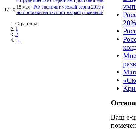
сотрудничестве с сервисами доставки еды
имп
18 мая↓
РФ увеличит урожай зерна 2019 г,
12:20
но поставки на экспорт вырастут меньше
Рос
20
Страницы:
1
Рос
2
Рос
→
кон
Мне
раз
Mar
«Ск
Кри
Остави
Ваш e-m
помече