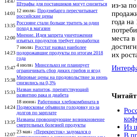
14:47
Штрафы для поставщиков могут снизиться
из-за п
12 июля↓
Продэмбарго пересчитывает
продажи
14:01
российские цены
года на
Россияне стали больше тратить за один
13:35
поход в магазин
потреби
Мнение. Идея запрета уничтожения
места в
12:00
изъятых продуктов требует проработки
достигн
7 июля↓
Росстат назвал наиболее
14:23
подорожавшие продукты по итогам 2018
их рост
года
4 июля↓
Минсельхоз не планирует
Интерф
15:47
ограничивать сбор диких грибов и ягод
Мировые цены на продовольствие за июнь
15:38
снизились на 0,3%
Назван напиток, препятствующий
15:33
Читайт
развитию рака и диабета
18 июня↓
Работники хлебокомбината в
14:24
Подмосковье объявили голодовку из-за
Рос
долгов по зарплате
коф
Названы провоцирующие возникновение
13:35
смертельных болезней продукты
Из 
23 мая↓
«Перекресток» задумался о
В п
12:07