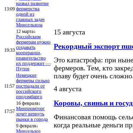
назвал развитие
13:09
фермерства
одной из
главных задач
Минсельхоза
15 августа
12 марта↓
Российским
фермерам нужно
Рекордный экспорт пше
создавать
19:33
кооперации,
правительство
Это катастрофа: при ныне
их поддержит —
фермеров. Тем, кто закре
Путин
плаву будет очень сложно
Немецкие
фермеры сильно
11:57
пострадали от
4 августа
российского
продэмбарго
Коровы, свиньи и госу
16 февраля↓
Минпромторг
17:57
хочет вернуть
Финансовая помощь сельс
рынки в города
когда реальные деньги п
9 февраля↓
Минсельхоз