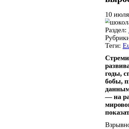
10 июля
Раздел:
Рубрик
Теги:
E
Стреми
развив
годы, 
бобы, п
данным 
— на р
мировог
показа
Взрывно