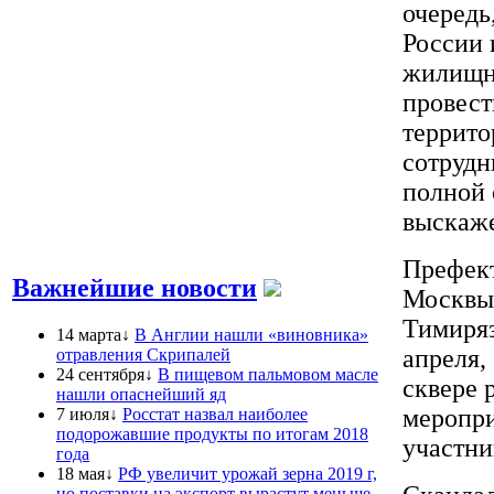
очередь
России 
жилищн
провест
террито
сотрудн
полной 
выскаже
Префект
Важнейшие новости
Москвы 
Тимиряз
14 марта↓
В Англии нашли «виновника»
апреля,
отравления Скрипалей
24 сентября↓
В пищевом пальмовом масле
сквере 
нашли опаснейший яд
меропри
7 июля↓
Росстат назвал наиболее
подорожавшие продукты по итогам 2018
участни
года
18 мая↓
РФ увеличит урожай зерна 2019 г,
но поставки на экспорт вырастут меньше