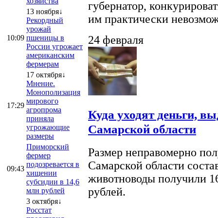
хозяйства
губернатор, конкурироват
13 ноября↓
им практически невозможно
Рекордный
урожай
10:09
пшеницы в
24 февраля
России угрожает
американским
фермерам
17 октября↓
Мнение.
Монополизация
мирового
17:29
агропрома
Куда уходят деньги, в
приняла
Самарской области
угрожающие
размеры
Приморский
Размер неправомерно полу
фермер
Самарской области соста
подозревается в
09:43
хищении
животноводы получили 16
субсидии в 14,6
рублей.
млн рублей
3 октября↓
Росстат