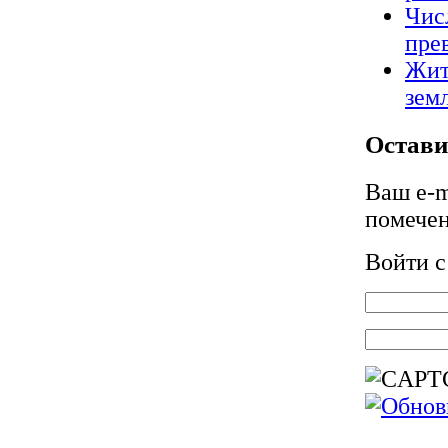
Чис
пре
Жит
зем
Остави
Ваш e-m
помече
Войти 