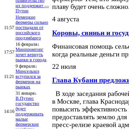
правительство
плаву будет очень сложно
их поддержит —
Путин
Немецкие
4 августа
фермеры сильно
11:57
пострадали от
Коровы, свиньи и госу
российского
продэмбарго
16 февраля↓
Финансовая помощь сельс
Минпромторг
17:57
когда реальные деньги п
хочет вернуть
рынки в города
22 июля
9 февраля↓
Минсельхоз
11:21
вступился за
Глава Кубани предложи
фермеров на
рынках
В ходе заседания рабоче
31 января↓
В.Путин:
в Москве, глава Краснод
государство
повысить эффективность 
будет
14:16
поддерживать
предоставлять землю для 
малые
пресс-релизе краевой ад
фермерские