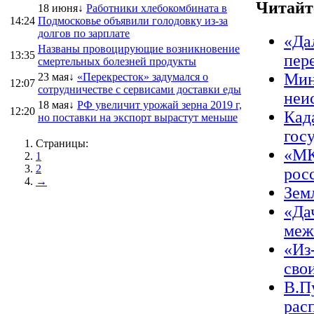
Читайт
18 июня↓
Работники хлебокомбината в
14:24
Подмосковье объявили голодовку из-за
долгов по зарплате
«Да
Названы провоцирующие возникновение
13:35
пер
смертельных болезней продукты
Мин
23 мая↓
«Перекресток» задумался о
12:07
сотрудничестве с сервисами доставки еды
неи
18 мая↓
РФ увеличит урожай зерна 2019 г,
12:20
Кад
но поставки на экспорт вырастут меньше
гос
Страницы:
«МК
1
2
рос
→
Зем
«Да
меж
«Из
сво
В.П
рас