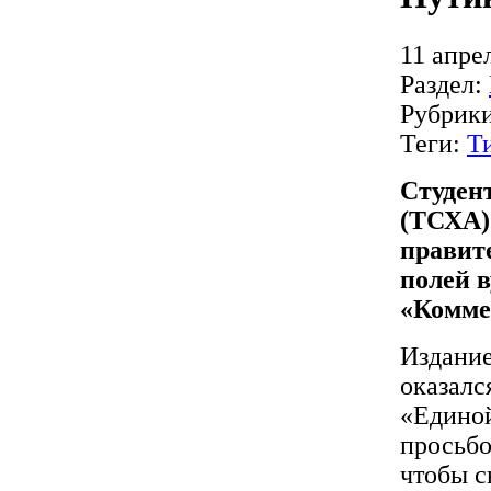
11 апре
Раздел:
Рубрик
Теги:
Т
Студен
(ТСХА)
правит
полей в
«Комме
Издание
оказалс
«Единой
просьбо
чтобы с