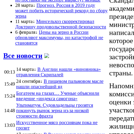
Скандал
28 марта↓
Прогноз. Россия в 2019 году
академи
может побить исторический рекорд по сбору
президе
зерна
11 марта↓
Минсельхоз скорректировал
министр
Доктрину продовольственной безопасности
написал
6 февраля↓
Цены на зерно в России
обновляют максимумы, но катастрофой не
которое
становятся
государ
Все новости
застрой
невоспо
14 марта↓
В Англии нашли «виновника»
страны.
00:13
отравления Скрипалей
24 сентября↓
В пищевом пальмовом масле
15:49
Напомни
нашли опаснейший яд
комисси
Богатеем на глазах… Ученые объяснили
15:24
введение «индекса самогона»
оценки 
Ультиматум. Судовладельцы грозятся
участко
14:48
покинуть рынок зерна из-за низкой
стоимости фрахта
передат
Искусственное мясо россиянам пока не
жилищно
13:03
грозит