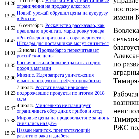
управле
17 сентября↓
В России могут ввести новые
14:28
ограничения на продажу алкоголя
постоя
Новый урожай обрушил цены на кукурузу
13:25
имени К
в России
16 сентября↓
Роскачество рассказало, как
14:53
Вовлека
правильно прочитать маркировку товара
сельхоз
«Ритейлеров призвали к соразмерности».
14:47
Штрафы для поставщиков могут снизиться
благоус
12 июля↓
Продэмбарго пересчитывает
14:01
Алексан
российские цены
Россияне стали больше тратить за один
по раз
13:35
поход в магазин
аграрн
Мнение. Идея запрета уничтожения
12:00
Тимиряз
изъятых продуктов требует проработки
7 июля↓
Росстат назвал наиболее
Рабочая
14:23
подорожавшие продукты по итогам 2018
года
возникш
4 июля↓
Минсельхоз не планирует
15:47
неиспол
ограничивать сбор диких грибов и ягод
Мировые цены на продовольствие за июнь
Тимиряз
15:38
снизились на 0,3%
РЖС под
Назван напиток, препятствующий
15:33
развитию рака и диабета