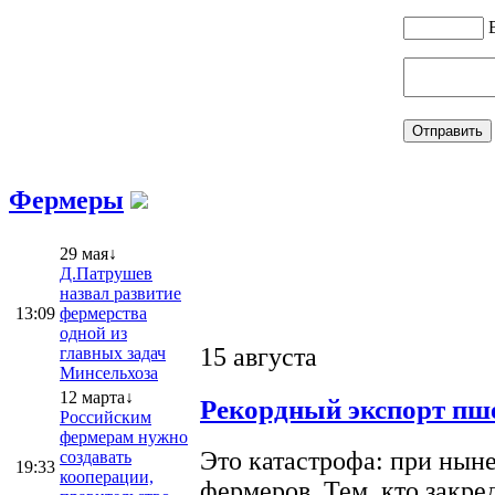
Фермеры
29 мая↓
Д.Патрушев
назвал развитие
13:09
фермерства
одной из
15 августа
главных задач
Минсельхоза
12 марта↓
Рекордный экспорт пше
Российским
фермерам нужно
Это катастрофа: при ныне
создавать
19:33
кооперации,
фермеров. Тем, кто закре