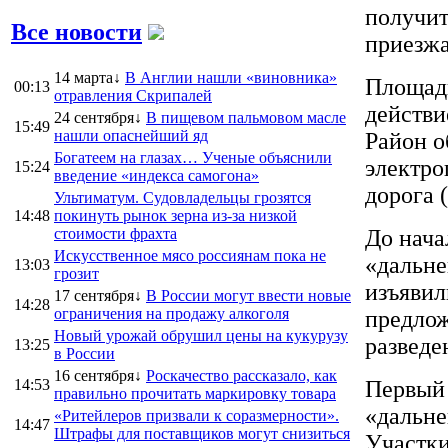
получит
Все новости
приезжа
14 марта↓
В Англии нашли «виновника»
Площадь
00:13
отравления Скрипалей
действи
24 сентября↓
В пищевом пальмовом масле
15:49
нашли опаснейший яд
Район о
Богатеем на глазах… Ученые объяснили
электро
15:24
введение «индекса самогона»
дорога 
Ультиматум. Судовладельцы грозятся
14:48
покинуть рынок зерна из-за низкой
стоимости фрахта
До нача
Искусственное мясо россиянам пока не
«дальне
13:03
грозит
изъявил
17 сентября↓
В России могут ввести новые
14:28
ограничения на продажу алкоголя
предло
Новый урожай обрушил цены на кукурузу
разведе
13:25
в России
16 сентября↓
Роскачество рассказало, как
14:53
Первый 
правильно прочитать маркировку товара
«дальне
«Ритейлеров призвали к соразмерности».
14:47
Штрафы для поставщиков могут снизиться
Участки