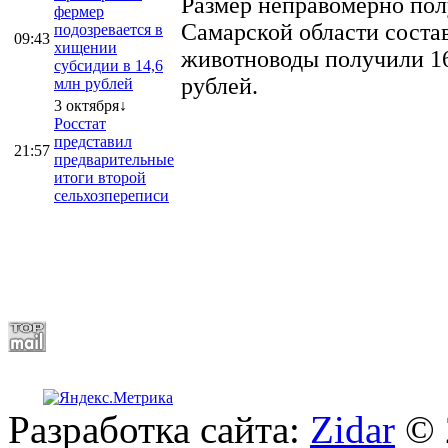
Размер неправомерно полу
фермер
Самарской области соста
подозревается в
09:43
хищении
животноводы получили 16
субсидии в 14,6
рублей.
млн рублей
3 октября↓
Росстат
представил
21:57
предварительные
итоги второй
сельхозпереписи
Разработка сайта:
Zidar
© 