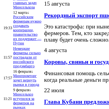
15 августа
главных задач
Минсельхоза
12 марта↓
Рекордный экспорт пше
Российским
фермерам нужно
Это катастрофа: при ныне
создавать
19:33
кооперации,
фермеров. Тем, кто закре
правительство
плаву будет очень сложно
их поддержит —
Путин
Немецкие
4 августа
фермеры сильно
11:57
пострадали от
Коровы, свиньи и госу
российского
продэмбарго
16 февраля↓
Финансовая помощь сельс
Минпромторг
17:57
когда реальные деньги п
хочет вернуть
рынки в города
22 июля
9 февраля↓
Минсельхоз
11:21
вступился за
Глава Кубани предложи
фермеров на
рынках