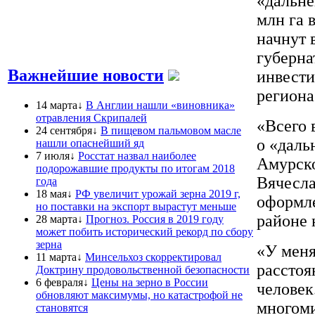
«дальне
млн га 
начнут 
губерна
Важнейшие новости
инвести
региона
14 марта↓
В Англии нашли «виновника»
отравления Скрипалей
«Всего 
24 сентября↓
В пищевом пальмовом масле
о «даль
нашли опаснейший яд
7 июля↓
Росстат назвал наиболее
Амурско
подорожавшие продукты по итогам 2018
Вячесла
года
18 мая↓
РФ увеличит урожай зерна 2019 г,
оформле
но поставки на экспорт вырастут меньше
районе 
28 марта↓
Прогноз. Россия в 2019 году
может побить исторический рекорд по сбору
зерна
«У меня
11 марта↓
Минсельхоз скорректировал
расстоя
Доктрину продовольственной безопасности
6 февраля↓
Цены на зерно в России
человек
обновляют максимумы, но катастрофой не
многом
становятся