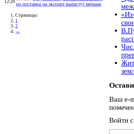
12:20
но поставки на экспорт вырастут меньше
меж
«Из
Страницы:
1
сво
2
В.П
→
рас
Чис
пре
Жит
зем
Остави
Ваш e-m
помече
Войти 