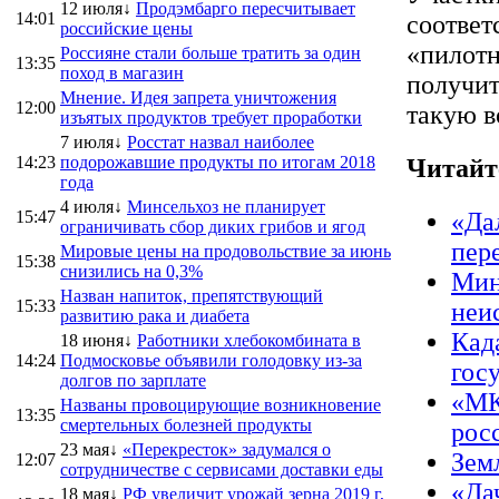
12 июля↓
Продэмбарго пересчитывает
14:01
соответ
российские цены
«пилотн
Россияне стали больше тратить за один
13:35
поход в магазин
получит
Мнение. Идея запрета уничтожения
12:00
такую в
изъятых продуктов требует проработки
7 июля↓
Росстат назвал наиболее
14:23
подорожавшие продукты по итогам 2018
Читайт
года
4 июля↓
Минсельхоз не планирует
15:47
«Да
ограничивать сбор диких грибов и ягод
пер
Мировые цены на продовольствие за июнь
15:38
снизились на 0,3%
Мин
Назван напиток, препятствующий
15:33
неи
развитию рака и диабета
Кад
18 июня↓
Работники хлебокомбината в
14:24
Подмосковье объявили голодовку из-за
гос
долгов по зарплате
«МК
Названы провоцирующие возникновение
13:35
смертельных болезней продукты
рос
23 мая↓
«Перекресток» задумался о
Зем
12:07
сотрудничестве с сервисами доставки еды
«Да
18 мая↓
РФ увеличит урожай зерна 2019 г,