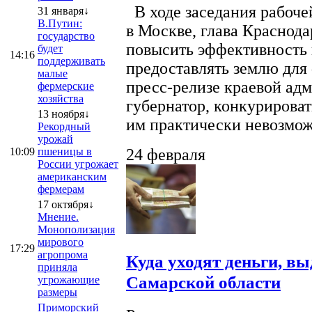
В ходе заседания рабоче
31 января↓
В.Путин:
в Москве, глава Краснод
государство
повысить эффективность 
будет
14:16
поддерживать
предоставлять землю для 
малые
пресс-релизе краевой ад
фермерские
хозяйства
губернатор, конкурироват
13 ноября↓
им практически невозможно
Рекордный
урожай
10:09
пшеницы в
24 февраля
России угрожает
американским
фермерам
17 октября↓
Мнение.
Монополизация
мирового
17:29
агропрома
Куда уходят деньги, в
приняла
Самарской области
угрожающие
размеры
Приморский