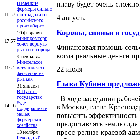
плаву будет очень сложно
Немецкие
фермеры сильно
11:57
пострадали от
4 августа
российского
продэмбарго
Коровы, свиньи и госу
16 февраля↓
Минпромторг
17:57
хочет вернуть
Финансовая помощь сельс
рынки в города
когда реальные деньги п
9 февраля↓
Минсельхоз
22 июля
11:21
вступился за
фермеров на
рынках
Глава Кубани предложи
31 января↓
В.Путин:
государство
В ходе заседания рабоче
будет
14:16
в Москве, глава Краснод
поддерживать
малые
повысить эффективность 
фермерские
предоставлять землю для 
хозяйства
пресс-релизе краевой ад
13 ноября↓
Рекордный