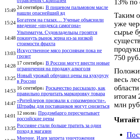
отравления Скрипалей
13% по 
24 сентября↓
В пищевом пальмовом масле
15:49
нашли опаснейший яд
Таким о
Богатеем на глазах… Ученые объяснили
уже чер
15:24
введение «индекса самогона»
сырье б
Ультиматум. Судовладельцы грозятся
14:48
покинуть рынок зерна из-за низкой
существ
стоимости фрахта
продукц
Искусственное мясо россиянам пока не
13:03
грозит
750 руб
17 сентября↓
В России могут ввести новые
14:28
ограничения на продажу алкоголя
Положит
Новый урожай обрушил цены на кукурузу
весь л
13:25
в России
области
16 сентября↓
Роскачество рассказало, как
14:53
правильно прочитать маркировку товара
итогам 
«Ритейлеров призвали к соразмерности».
14:47
млн руб
Штрафы для поставщиков могут снизиться
12 июля↓
Продэмбарго пересчитывает
14:01
Читайт
российские цены
Россияне стали больше тратить за один
13:35
поход в магазин
Пос
Мнение. Идея запрета уничтожения