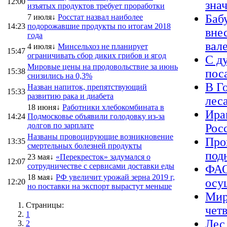
12:00
зна
изъятых продуктов требует проработки
Баб
7 июля↓
Росстат назвал наиболее
14:23
подорожавшие продукты по итогам 2018
вне
года
вал
4 июля↓
Минсельхоз не планирует
15:47
ограничивать сбор диких грибов и ягод
С д
Мировые цены на продовольствие за июнь
15:38
пос
снизились на 0,3%
В Г
Назван напиток, препятствующий
15:33
развитию рака и диабета
лес
18 июня↓
Работники хлебокомбината в
Ира
14:24
Подмосковье объявили голодовку из-за
долгов по зарплате
Рос
Названы провоцирующие возникновение
Про
13:35
смертельных болезней продукты
под
23 мая↓
«Перекресток» задумался о
12:07
сотрудничестве с сервисами доставки еды
ФАО
18 мая↓
РФ увеличит урожай зерна 2019 г,
осу
12:20
но поставки на экспорт вырастут меньше
Мир
Страницы:
чет
1
Лес
2