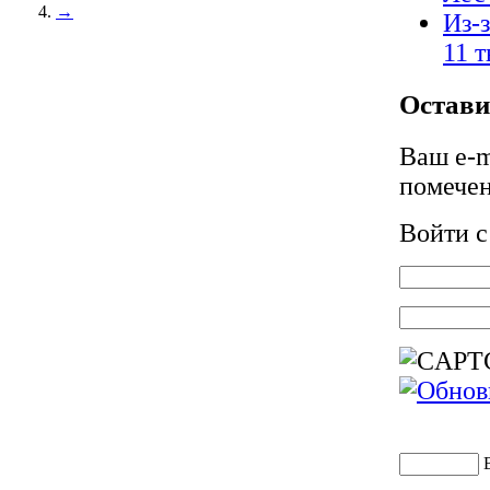
→
Из-
11 т
Остави
Ваш e-m
помече
Войти 