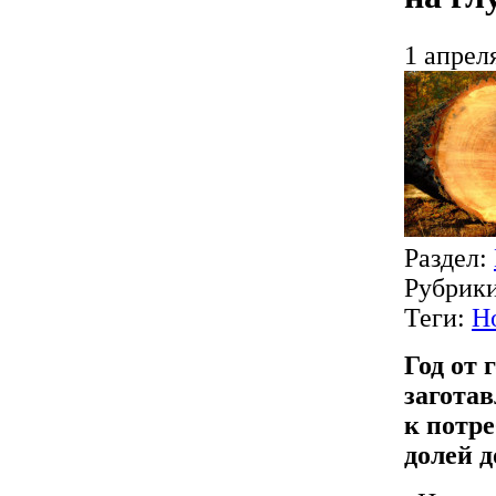
1 апрел
Раздел:
Рубрик
Теги:
Н
Год от 
загота
к потре
долей 