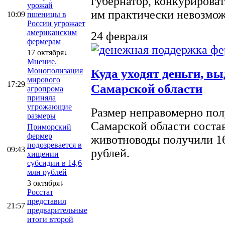
губернатор, конкурироват
урожай
им практически невозможно
10:09
пшеницы в
России угрожает
американским
24 февраля
фермерам
17 октября↓
Мнение.
Монополизация
Куда уходят деньги, в
мирового
17:29
Самарской области
агропрома
приняла
угрожающие
Размер неправомерно полу
размеры
Самарской области соста
Приморский
фермер
животноводы получили 16
подозревается в
09:43
рублей.
хищении
субсидии в 14,6
млн рублей
3 октября↓
Росстат
представил
21:57
предварительные
итоги второй