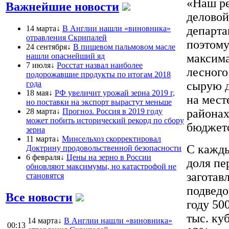
«Наш ре
Важнейшие новости
деловой
14 марта↓
В Англии нашли «виновника»
департа
отравления Скрипалей
поэтому
24 сентября↓
В пищевом пальмовом масле
нашли опаснейший яд
максима
7 июля↓
Росстат назвал наиболее
лесного
подорожавшие продукты по итогам 2018
года
сырую д
18 мая↓
РФ увеличит урожай зерна 2019 г,
на мест
но поставки на экспорт вырастут меньше
28 марта↓
Прогноз. Россия в 2019 году
районах
может побить исторический рекорд по сбору
бюджет
зерна
11 марта↓
Минсельхоз скорректировал
С кажды
Доктрину продовольственной безопасности
6 февраля↓
Цены на зерно в России
доля пе
обновляют максимумы, но катастрофой не
заготав
становятся
подведо
Все новости
году 50
тыс. ку
14 марта↓
В Англии нашли «виновника»
00:13